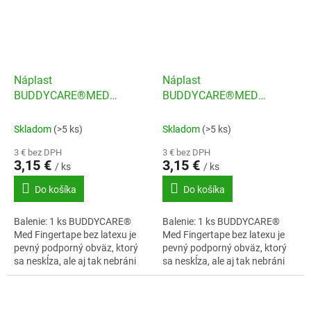
Náplast
Náplast
BUDDYCARE®MED
BUDDYCARE®MED
Latexfree 2,5cmx4,5m
Latexfree 2,5cmx4,5m
červená
modrá
Skladom
(>5 ks)
Skladom
(>5 ks)
3 € bez DPH
3 € bez DPH
3,15 €
3,15 €
/ ks
/ ks
Do košíka
Do košíka
Balenie: 1 ks BUDDYCARE®
Balenie: 1 ks BUDDYCARE®
Med Fingertape bez latexu je
Med Fingertape bez latexu je
pevný podporný obväz, ktorý
pevný podporný obväz, ktorý
sa neskĺza, ale aj tak nebráni
sa neskĺza, ale aj tak nebráni
prekrveniu.
prekrveniu.