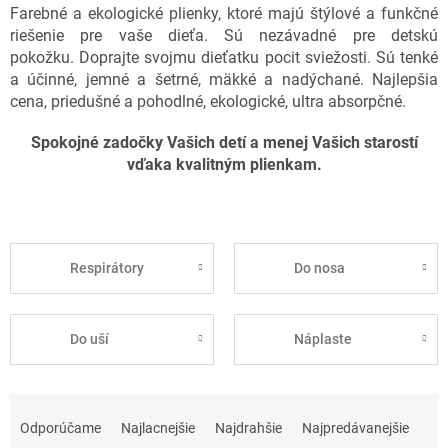
Farebné a ekologické plienky, ktoré majú štýlové a funkčné
riešenie pre vaše dieťa. Sú nezávadné pre detskú
pokožku. Doprajte svojmu dieťatku pocit sviežosti. Sú tenké
a účinné, jemné a šetrné, mäkké a nadýchané. Najlepšia
cena, priedušné a pohodlné, ekologické, ultra absorpčné.
Spokojné zadočky Vašich detí a menej Vašich starostí
vďaka kvalitným plienkam.
Respirátory
Do nosa
Do uší
Náplaste
R
a
Odporúčame
Najlacnejšie
Najdrahšie
Najpredávanejšie
d