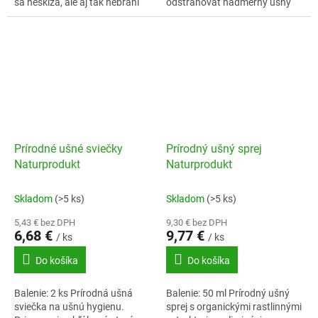
sa neskĺza, ale aj tak nebráni
odstraňovať nadmerný ušný
prekrveniu.
maz a zabraňujú jeho tvorbe .
Obsah: 10 ml
Prírodné ušné sviečky
Prírodný ušný sprej
Naturprodukt
Naturprodukt
Skladom
(>5 ks)
Skladom
(>5 ks)
5,43 € bez DPH
9,30 € bez DPH
6,68 €
9,77 €
/ ks
/ ks
Do košíka
Do košíka
Balenie: 2 ks Prírodná ušná
Balenie: 50 ml Prírodný ušný
sviečka na ušnú hygienu.
sprej s organickými rastlinnými