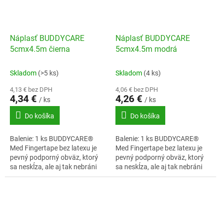
Náplasť BUDDYCARE
Náplasť BUDDYCARE
5cmx4.5m čierna
5cmx4.5m modrá
Skladom
(>5 ks)
Skladom
(4 ks)
4,13 € bez DPH
4,06 € bez DPH
4,34 €
4,26 €
/ ks
/ ks
Do košíka
Do košíka
Balenie: 1 ks BUDDYCARE®
Balenie: 1 ks BUDDYCARE®
Med Fingertape bez latexu je
Med Fingertape bez latexu je
pevný podporný obväz, ktorý
pevný podporný obväz, ktorý
sa neskĺza, ale aj tak nebráni
sa neskĺza, ale aj tak nebráni
prekrveniu.
prekrveniu.