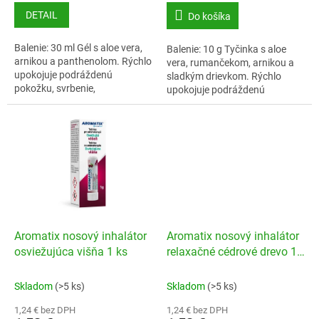
DETAIL
Do košíka
Balenie: 30 ml Gél s aloe vera,
Balenie: 10 g Tyčinka s aloe
arnikou a panthenolom. Rýchlo
vera, rumančekom, arnikou a
upokojuje podráždenú
sladkým drievkom. Rýchlo
pokožku, svrbenie,
upokojuje podráždenú
začervenanie kože po uštipnutí
pokožku, svrbenie,
hmyzom a slnečnom úpale.
začervenanie kože po uštipnutí
hmyzom a slnečnom úpale....
Aromatix nosový inhalátor
Aromatix nosový inhalátor
osviežujúca višňa 1 ks
relaxačné cédrové drevo 1
ks
Skladom
(>5 ks)
Skladom
(>5 ks)
1,24 € bez DPH
1,24 € bez DPH