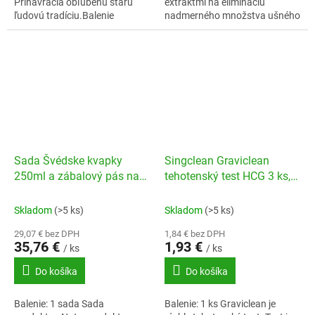
Prinavracia obľúbenú starú
extraktmi na elimináciu
ľudovú tradíciu.Balenie
nadmerného množstva ušného
obsahuje: 2 prírodné ušné
mazu a na hĺbkové čistenie
sviečkyZdravotnícka pomôcka
uchaZdravotnícka pomôcka.
Sada Švédske kvapky
Singclean Graviclean
250ml a zábalový pás na
tehotenský test HCG 3 ks,
krk + sprievodca
10 mlU/ml
Skladom
(>5 ks)
Skladom
(>5 ks)
29,07 € bez DPH
1,84 € bez DPH
35,76 €
1,93 €
/ ks
/ ks
Do košíka
Do košíka
Balenie: 1 sada Sada
Balenie: 1 ks Graviclean je