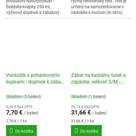
produktov Naturprodukt -
rýchly tehotenský test. Test je
Švédske kvapky 250 ml,
určený na samotestovanie v
výživový doplnok a zábalový
nádobke s močom (in vitro).
pás na krk a šiju, zdravotnícka
Zdravotnícka pomôcka.
pomôcka inšpirovaná
presnosť, spoľahlivosť viac ako
Priessnitzovými zábalmi....
99%...
Vankúšik s pohánkovými
Zábal na karpálny tunel a
šupkami - doplnok k zábalu
zápästie, veľkosť S/M -
na krk
ľavý
Skladom
(5 balení)
Skladom
(1 balení)
6,26 € bez DPH
25,74 € bez DPH
7,70 €
31,66 €
/ balení
/ balení
Jednotková
Jednotková
7,70 € / 1 ks
31,66 € / 1 ks
cena:
cena:
Do košíka
Do košíka