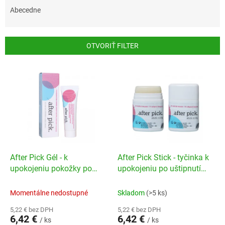
e
Abecedne
n
i
e
OTVORIŤ FILTER
p
r
V
o
ý
d
p
u
i
k
s
t
p
o
r
v
o
d
After Pick Gél - k
After Pick Stick - tyčinka k
u
upokojeniu pokožky po
upokojeniu po uštipnutí
k
uštipnutí hmyzom
hmyzom
t
Momentálne nedostupné
Skladom
(>5 ks)
o
5,22 € bez DPH
5,22 € bez DPH
v
6,42 €
6,42 €
/ ks
/ ks