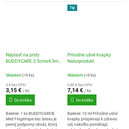
prekrveniu.
prekrveniu.
Tip
Náplasť na prsty
Prírodné ušné kvapky
BUDDYCARE 2.5cmx4.5m
Naturprodukt
žltá
Skladom
(>5 ks)
Skladom
(>5 ks)
3 € bez DPH
6,80 € bez DPH
3,15 €
7,14 €
/ ks
/ ks
Do košíka
Do košíka
Balenie: 1 ks BUDDYCARE®
Balenie: 10 ml Prírodné ušné
Med Fingertape bez latexu je
kvapky prispievajú k zdraviu
pevný podporný obväz, ktorý
uší, nakoľko pomáhajú