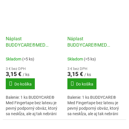
Náplast
Náplast
BUDDYCARE®MED
BUDDYCARE®MED
Latexfree 2,5cmx4,5m
Latexfree 2,5cmx4,5m
neonová
pleťová
Skladom
(>5 ks)
Skladom
(>5 ks)
3 € bez DPH
3 € bez DPH
3,15 €
3,15 €
/ ks
/ ks
Do košíka
Do košíka
Balenie: 1 ks BUDDYCARE®
Balenie: 1 ks BUDDYCARE®
Med Fingertape bez latexu je
Med Fingertape bez latexu je
pevný podporný obväz, ktorý
pevný podporný obväz, ktorý
sa neskĺza, ale aj tak nebráni
sa neskĺza, ale aj tak nebráni
prekrveniu.
prekrveniu.