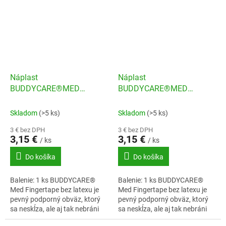
Náplast
Náplast
BUDDYCARE®MED
BUDDYCARE®MED
Latexfree 2,5cmx4,5m
Latexfree 2,5cmx4,5m
purpur
ružová
Skladom
(>5 ks)
Skladom
(>5 ks)
3 € bez DPH
3 € bez DPH
3,15 €
3,15 €
/ ks
/ ks
Do košíka
Do košíka
Balenie: 1 ks BUDDYCARE®
Balenie: 1 ks BUDDYCARE®
Med Fingertape bez latexu je
Med Fingertape bez latexu je
pevný podporný obväz, ktorý
pevný podporný obväz, ktorý
sa neskĺza, ale aj tak nebráni
sa neskĺza, ale aj tak nebráni
prekrveniu.
prekrveniu.