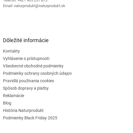
Telefón: +421 905 251 875
v
Email: naturprodukt@naturprodukt.sk
ý
p
i
s
u
Dôležité informácie
Kontakty
Vyhlásenie o prístupnosti
Všeobecné obchodné podmienky
Podmienky ochrany osobných údajov
Pravidlá používania cookies
Spôsob dopravy a platby
Reklamácie
Blog
História Naturprodukt
Podmienky Black Friday 2025