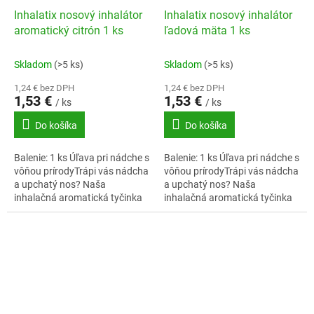
Inhalatix nosový inhalátor
Inhalatix nosový inhalátor
aromatický citrón 1 ks
ľadová mäta 1 ks
Skladom
(>5 ks)
Skladom
(>5 ks)
1,24 € bez DPH
1,24 € bez DPH
1,53 €
1,53 €
/ ks
/ ks
Do košíka
Do košíka
Balenie: 1 ks Úľava pri nádche s
Balenie: 1 ks Úľava pri nádche s
vôňou prírodyTrápi vás nádcha
vôňou prírodyTrápi vás nádcha
a upchatý nos? Naša
a upchatý nos? Naša
inhalačná aromatická tyčinka
inhalačná aromatická tyčinka
pri nádche obsahuje starostlivo
pri nádche obsahuje starostlivo
vybrané esenciálne oleje,
vybrané esenciálne oleje,
ktoré...
ktoré...