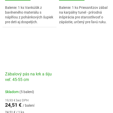
Balenie: 1 ks Vankúšik z
Balenie: 1 ks Priessnitzov zábal
bavlneného materiálu s
na karpálny tunel - prírodná
náplňou z pohánkových šupiek
inšpirácia pre starostlivosť o
pre deti aj dospelých.
zápästie, určený pre ľavú ruku.
Zábalový pás na krk a šiju
veľ. 45-55 cm
Skladom
(5 balení)
19,93 € bez DPH
24,51 €
/ balení
Jednotková
24,51 € / 1 ks