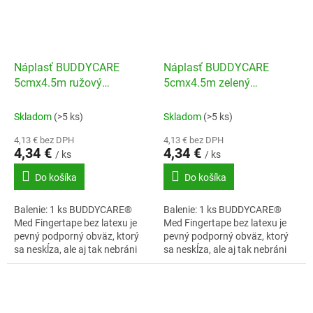
Náplasť BUDDYCARE
Náplasť BUDDYCARE
5cmx4.5m ružový
5cmx4.5m zelený
maskovací vzor
maskovací vzor
Skladom
(>5 ks)
Skladom
(>5 ks)
4,13 € bez DPH
4,13 € bez DPH
4,34 €
4,34 €
/ ks
/ ks
Do košíka
Do košíka
Balenie: 1 ks BUDDYCARE®
Balenie: 1 ks BUDDYCARE®
Med Fingertape bez latexu je
Med Fingertape bez latexu je
pevný podporný obväz, ktorý
pevný podporný obväz, ktorý
sa neskĺza, ale aj tak nebráni
sa neskĺza, ale aj tak nebráni
prekrveniu.
prekrveniu.