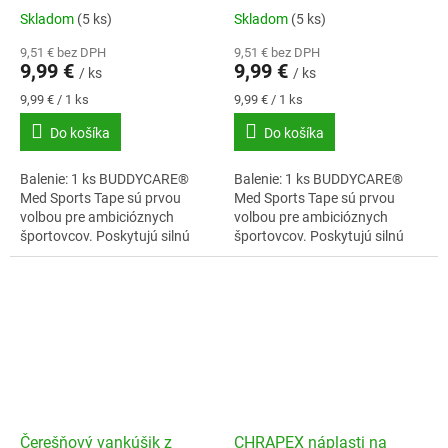
Skladom
(5 ks)
Skladom
(5 ks)
9,51 € bez DPH
9,51 € bez DPH
9,99 €
9,99 €
/ ks
/ ks
Jednotková
Jednotková
9,99 € / 1 ks
9,99 € / 1 ks
cena:
cena:
Do košíka
Do košíka
Balenie: 1 ks BUDDYCARE®
Balenie: 1 ks BUDDYCARE®
Med Sports Tape sú prvou
Med Sports Tape sú prvou
volbou pre ambicióznych
volbou pre ambicióznych
športovcov. Poskytujú silnú
športovcov. Poskytujú silnú
oporu pocas intenzívneho
oporu pocas intenzívneho
cvicenia a spolahlivo stabilizujú
cvicenia a spolahlivo stabilizujú
klby.Bavlnený...
klby.Bavlnený...
Čerešňový vankúšik z
CHRAPEX náplasti na