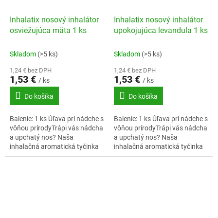
Inhalatix nosový inhalátor
Inhalatix nosový inhalátor
osviežujúca mäta 1 ks
upokojujúca levandula 1 ks
Skladom
(>5 ks)
Skladom
(>5 ks)
1,24 € bez DPH
1,24 € bez DPH
1,53 €
1,53 €
/ ks
/ ks
Do košíka
Do košíka
Balenie: 1 ks Úľava pri nádche s
Balenie: 1 ks Úľava pri nádche s
vôňou prírodyTrápi vás nádcha
vôňou prírodyTrápi vás nádcha
a upchatý nos? Naša
a upchatý nos? Naša
inhalačná aromatická tyčinka
inhalačná aromatická tyčinka
pri nádche obsahuje starostlivo
pri nádche obsahuje starostlivo
vybrané esenciálne oleje,
vybrané esenciálne oleje,
ktoré...
ktoré...