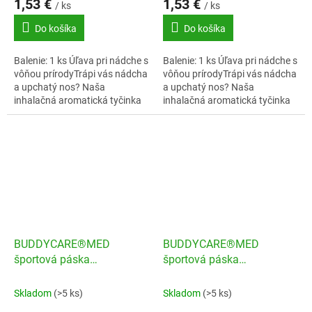
1,53 €
1,53 €
/ ks
/ ks
Do košíka
Do košíka
Balenie: 1 ks Úľava pri nádche s
Balenie: 1 ks Úľava pri nádche s
vôňou prírodyTrápi vás nádcha
vôňou prírodyTrápi vás nádcha
a upchatý nos? Naša
a upchatý nos? Naša
inhalačná aromatická tyčinka
inhalačná aromatická tyčinka
pri nádche obsahuje starostlivo
pri nádche obsahuje starostlivo
vybrané esenciálne oleje,
vybrané esenciálne oleje,
ktoré...
ktoré...
BUDDYCARE®MED
BUDDYCARE®MED
športová páska
športová páska
3,8cmx10m biela
3,8cmx10m cervená
Skladom
(>5 ks)
Skladom
(>5 ks)