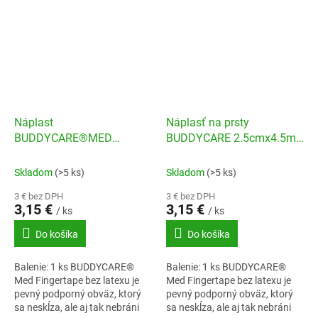
Náplast
Náplasť na prsty
BUDDYCARE®MED
BUDDYCARE 2.5cmx4.5m
Latexfree 2,5cmx4,5m
čierna
zelená
Skladom
(>5 ks)
Skladom
(>5 ks)
3 € bez DPH
3 € bez DPH
3,15 €
3,15 €
/ ks
/ ks
Do košíka
Do košíka
Balenie: 1 ks BUDDYCARE®
Balenie: 1 ks BUDDYCARE®
Med Fingertape bez latexu je
Med Fingertape bez latexu je
pevný podporný obväz, ktorý
pevný podporný obväz, ktorý
sa neskĺza, ale aj tak nebráni
sa neskĺza, ale aj tak nebráni