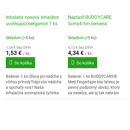
Inhalatix nosový inhalátor
Náplasť BUDDYCARE
uvolňujúci bergamot 1 ks
5cmx4.5m červená
Skladom
(>5 ks)
Skladom
(>5 ks)
1,24 € bez DPH
4,13 € bez DPH
1,53 €
4,34 €
/ ks
/ ks
Do košíka
Do košíka
Balenie: 1 ks Úľava pri nádche s
Balenie: 1 ks BUDDYCARE®
vôňou prírodyTrápi vás nádcha
Med Fingertape bez latexu je
a upchatý nos? Naša
pevný podporný obväz, ktorý
inhalačná aromatická tyčinka
sa neskĺza, ale aj tak nebráni
pri nádche obsahuje starostlivo
prekrveniu.
vybrané esenciálne oleje,
ktoré...