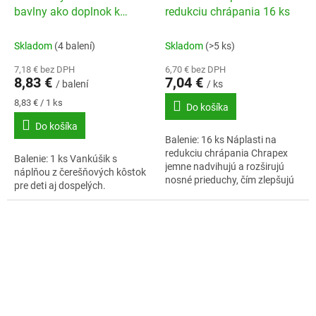
bavlny ako doplnok k
redukciu chrápania 16 ks
zábalu na krk
Skladom
(4 balení)
Skladom
(>5 ks)
7,18 € bez DPH
6,70 € bez DPH
8,83 €
7,04 €
/ balení
/ ks
Jednotková
8,83 € / 1 ks
Do košíka
cena:
Do košíka
Balenie: 16 ks Náplasti na
redukciu chrápania Chrapex
Balenie: 1 ks Vankúšik s
jemne nadvihujú a rozširujú
náplňou z čerešňových kôstok
nosné prieduchy, čím zlepšujú
pre deti aj dospelých.
prúdenie vzduchu v nose, a tak
uľahčujú dýchanie. Okrem
okamžitej...