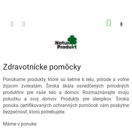
Prejsť
na
obsah
NÁKU
KOŠÍK
Zdravotnícke pomôcky
Ponúkame produkty, ktoré sú šetrné k telu, prírode a voľne
žijúcim zvieratám. Široká škála osvedčených prírodných
produktov pre vaše telo a domov. Rozmaznávajte svoju
pokožku a svoj domov. Produkty pre alergikov. Široká
ponuka certifikovaných ochranných pomôcok vám poskytne
bezpečnosť, ktorú potrebujete.
Máme v ponuke: