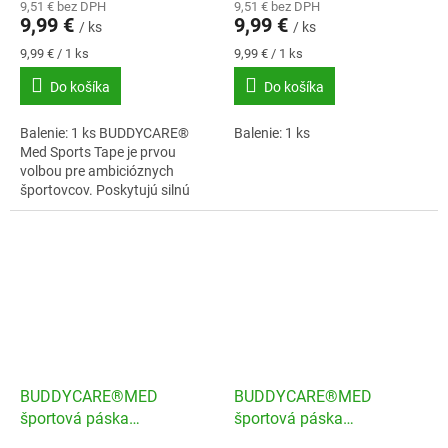
9,51 € bez DPH
9,51 € bez DPH
9,99 €
9,99 €
/ ks
/ ks
Jednotková
Jednotková
9,99 € / 1 ks
9,99 € / 1 ks
cena:
cena:
Do košíka
Do košíka
Balenie: 1 ks BUDDYCARE®
Balenie: 1 ks
Med Sports Tape je prvou
volbou pre ambicióznych
športovcov. Poskytujú silnú
oporu pocas intenzívneho
cvicenia a spolahlivo stabilizujú
klby.Bavlnený...
BUDDYCARE®MED
BUDDYCARE®MED
športová páska
športová páska
3,8cmx10m cierna
3,8cmx10m modrá