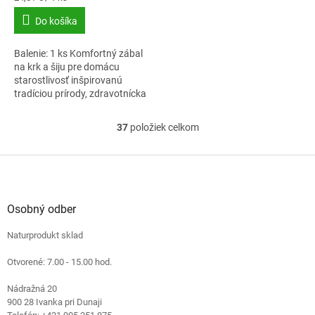
cena:
Do košíka
Balenie: 1 ks Komfortný zábal
na krk a šiju pre domácu
starostlivosť inšpirovanú
tradíciou prírody, zdravotnícka
pomôcka.
37
položiek celkom
O
v
l
Z
á
á
d
p
a
ä
Osobný odber
c
t
i
Naturprodukt sklad
i
e
e
p
Otvorené: 7.00 - 15.00 hod.
r
v
Nádražná 20
k
900 28 Ivanka pri Dunaji
y