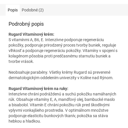
Popis
Podobné (2)
Podrobný popis
Rugard Vitamínový krém:
S vitamínmi A, B6, E. Intenzívne podporuje regeneráciu
pokožky, podporuje prirodzený proces tvorby buniek, reguluje
vlhkosť a podporuje regeneráciu pokožky. Vitamíny v spojení s
kolagénom pôsobia proti predčasnému starnutiu buniek a
tvorbe vrások.
Neobsahuje parabény. Všetky krémy Rugard sú preverené
dermatologickým oddelením univerzity v Kolíne nad Rýnom.
Rugard Vitamínový krém na ruky:
Intenzívne chráni podráždenú a suchú pokožku namáhaných
rúk. Obsahuje vitamíny E, A, mandľový olej, bambucké maslo
a bisabolol. Vitamín E chráni pokožku rúk pred škodlivými
vplyvmi vonkajšieho prostredia. V optimálnom množstve
podporuje elasticitu bunkových tkanív, pokožka sa stáva
hebkou a hladkou.