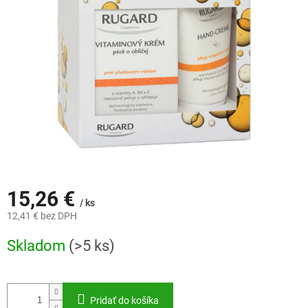
15,26 €
/ ks
12,41 € bez DPH
Jednotková
Skladom
(>5 ks)
cena:
Pridať do košíka