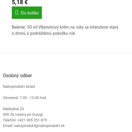
5,18 €
17
Do košíka
e
Balenie: 50 ml Vitamínový krém na ruky sa intenzívne stará
Bal
y
o drsnú a podráždenú pokožku rúk
koz
y.
zah
ému
pa
Z
á
p
ä
Osobný odber
t
Naturprodukt sklad
i
e
Otvorené: 7.00 - 15.00 hod.
Nádražná 20
900 28 Ivanka pri Dunaji
Telefón: +421 905 251 875
Email: naturprodukt@naturprodukt.sk