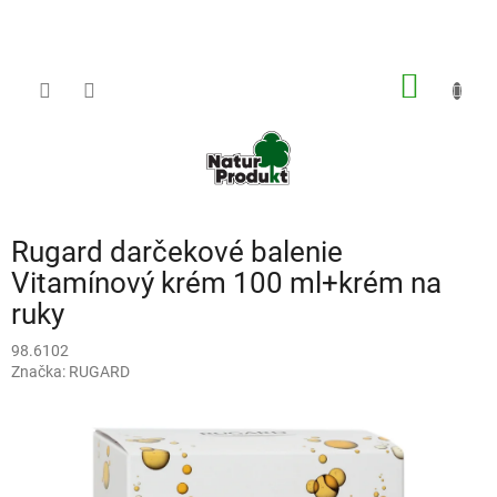
Prejsť
na
obsah
NÁKU
KOŠÍK
Rugard darčekové balenie
Vitamínový krém 100 ml+krém na
ruky
98.6102
Značka:
RUGARD