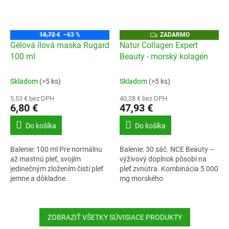
Z
18,72 €
–63 %
ZADARMO
A
Gélová ílová maska Rugard
Natur Collagen Expert
D
100 ml
Beauty - morský kolagén
A
R
M
O
Skladom
(>5 ks)
Skladom
(>5 ks)
5,53 € bez DPH
40,28 € bez DPH
6,80 €
47,93 €
Do košíka
Do košíka
Balenie: 100 ml Pre normálnu
Balenie: 30 sáč. NCE Beauty –
až mastnú pleť, svojím
výživový doplnok pôsobí na
jedinečným zložením čistí pleť
pleť zvnútra. Kombinácia 5 000
jemne a dôkladne.
mg morského
hydrolyzovaného kolagénu,
kyseliny hyalurónovej,
vzácnych rastlinných...
ZOBRAZIŤ VŠETKY SÚVISIACE PRODUKTY