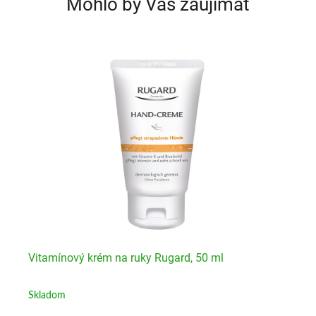
Mohlo by Vás zaujímať
Vitamínový krém na ruky Rugard, 50 ml
Ru
Skladom
Sk