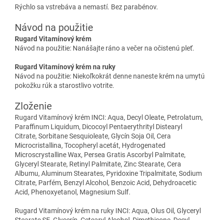
Rýchlo sa vstrebáva a nemastí. Bez parabénov.
Návod na použitie
Rugard Vitamínový krém
Návod na použitie: Nanášajte ráno a večer na očistenú pleť.
Rugard Vitamínový krém na ruky
Návod na použitie: Niekoľkokrát denne naneste krém na umytú
pokožku rúk a starostlivo votrite.
Zloženie
Rugard Vitamínový krém INCI: Aqua, Decyl Oleate, Petrolatum,
Paraffinum Liquidum, Dicocoyl Pentaerythrityl Distearyl
Citrate, Sorbitane Sesquioleate, Glycín Soja Oil, Cera
Microcristallina, Tocopheryl acetát, Hydrogenated
Microscrystalline Wax, Persea Gratis Ascorbyl Palmitate,
Glyceryl Stearate, Retinyl Palmitate, Zinc Stearate, Cera
Albumu, Aluminum Stearates, Pyridoxine Tripalmitate, Sodium
Citrate, Parfém, Benzyl Alcohol, Benzoic Acid, Dehydroacetic
Acid, Phenoxyetanol, Magnesium Sulf.
Rugard Vitamínový krém na ruky INCI: Aqua, Olus Oil, Glyceryl