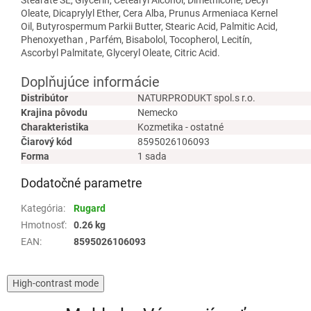
Stearate SE, Glycerín, Cetearyl Alcohol, Dimethicone, Decyl
Oleate, Dicaprylyl Ether, Cera Alba, Prunus Armeniaca Kernel
Oil, Butyrospermum Parkii Butter, Stearic Acid, Palmitic Acid,
Phenoxyethan , Parfém, Bisabolol, Tocopherol, Lecitín,
Ascorbyl Palmitate, Glyceryl Oleate, Citric Acid.
Doplňujúce informácie
Distribútor
NATURPRODUKT spol.s r.o.
Krajina pôvodu
Nemecko
Charakteristika
Kozmetika - ostatné
Čiarový kód
8595026106093
Forma
1 sada
Dodatočné parametre
Kategória
:
Rugard
Hmotnosť
:
0.26 kg
EAN
:
8595026106093
High-contrast mode