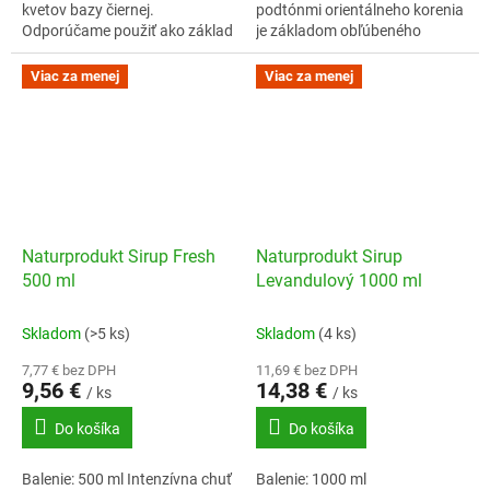
kvetov bazy čiernej.
podtónmi orientálneho korenia
Odporúčame použiť ako základ
je základom obľúbeného
na prípravu osviežujúcej
rodinného sirupu.
bazovej limonády.
Viac za menej
Viac za menej
Naturprodukt Sirup Fresh
Naturprodukt Sirup
500 ml
Levandulový 1000 ml
Skladom
(>5 ks)
Skladom
(4 ks)
7,77 € bez DPH
11,69 € bez DPH
9,56 €
14,38 €
/ ks
/ ks
Do košíka
Do košíka
Balenie: 500 ml Intenzívna chuť
Balenie: 1000 ml