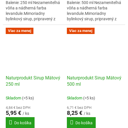
Balenie: 250 ml Nezameniteľná
Balenie: 500 ml Nezameniteľná
vôňa a nádherná farba
vôňa a nádherná farba
levandule.Mimoriadny
levandule.Mimoriadny
bylinkový sirup, pripravený z
bylinkový sirup, pripravený z
voľne rastúcej levandule.
voľne rastúcej levandule.
Naturprodukt sirupy sú
Naturprodukt sirupy sú
Viac za menej
Viac za menej
vyrábané manufaktúrnym...
vyrábané manufaktúrnym...
Naturprodukt Sirup Mätový
Naturprodukt Sirup Mätový
250 ml
500 ml
Skladom
(>5 ks)
Skladom
(>5 ks)
4,84 € bez DPH
6,71 € bez DPH
5,95 €
8,25 €
/ ks
/ ks
Do košíka
Do košíka