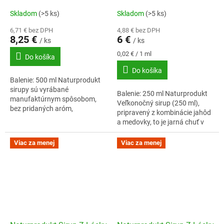
Skladom
(>5 ks)
Skladom
(>5 ks)
6,71 € bez DPH
4,88 € bez DPH
8,25 €
6 €
/ ks
/ ks
Jednotková
0,02 € / 1 ml
Do košíka
cena:
Do košíka
Balenie: 500 ml Naturprodukt
sirupy sú vyrábané
Balenie: 250 ml Naturprodukt
manufaktúrnym spôsobom,
Veľkonočný sirup (250 ml),
bez pridaných aróm,
pripravený z kombinácie jahôd
konzervantov či
a medovky, to je jarná chuť v
zvýrazňovačov chuti.
každom pohári kedykoľvek
počas dňa. Nádherne vonia a
Viac za menej
Viac za menej
výborne...