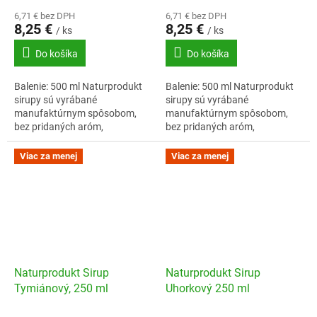
6,71 € bez DPH
6,71 € bez DPH
8,25 €
8,25 €
/ ks
/ ks
Do košíka
Do košíka
Balenie: 500 ml Naturprodukt
Balenie: 500 ml Naturprodukt
sirupy sú vyrábané
sirupy sú vyrábané
manufaktúrnym spôsobom,
manufaktúrnym spôsobom,
bez pridaných aróm,
bez pridaných aróm,
konzervantov či
konzervantov či
zvýrazňovačov chuti.
zvýrazňovačov chuti.
Viac za menej
Viac za menej
Naturprodukt Sirup
Naturprodukt Sirup
Tymiánový, 250 ml
Uhorkový 250 ml