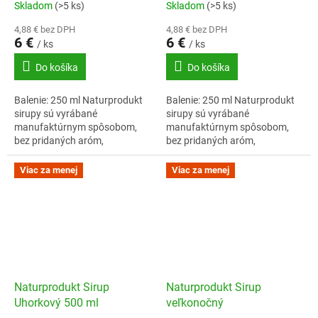
Skladom
(>5 ks)
Skladom
(>5 ks)
4,88 € bez DPH
4,88 € bez DPH
6 €
6 €
/ ks
/ ks
Do košíka
Do košíka
Balenie: 250 ml Naturprodukt
Balenie: 250 ml Naturprodukt
sirupy sú vyrábané
sirupy sú vyrábané
manufaktúrnym spôsobom,
manufaktúrnym spôsobom,
bez pridaných aróm,
bez pridaných aróm,
konzervantov či
konzervantov či
zvýrazňovačov chuti.
zvýrazňovačov chuti.
Viac za menej
Viac za menej
Naturprodukt Sirup
Naturprodukt Sirup
Uhorkový 500 ml
veľkonočný