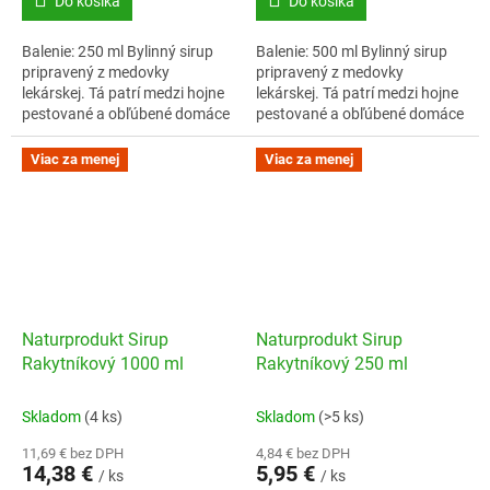
Do košíka
Do košíka
Balenie: 250 ml Bylinný sirup
Balenie: 500 ml Bylinný sirup
pripravený z medovky
pripravený z medovky
lekárskej. Tá patrí medzi hojne
lekárskej. Tá patrí medzi hojne
pestované a obľúbené domáce
pestované a obľúbené domáce
byliny a sama o sebe vyniká
byliny a sama o sebe vyniká
sviežou citrónovou vôňou.
sviežou citrónovou vôňou.
Viac za menej
Viac za menej
Naturprodukt...
Naturprodukt...
Naturprodukt Sirup
Naturprodukt Sirup
Rakytníkový 1000 ml
Rakytníkový 250 ml
Skladom
(4 ks)
Skladom
(>5 ks)
11,69 € bez DPH
4,84 € bez DPH
14,38 €
5,95 €
/ ks
/ ks