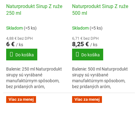
Naturprodukt Sirup Z ruže
Naturprodukt Sirup Z ruže
250 ml
500 ml
Skladom
(>5 ks)
Skladom
(>5 ks)
4,88 € bez DPH
6,71 € bez DPH
6 €
8,25 €
/ ks
/ ks
Do košíka
Do košíka
Balenie: 250 ml Naturprodukt
Balenie: 500 ml Naturprodukt
sirupy sú vyrábané
sirupy sú vyrábané
manufaktúrnym spôsobom,
manufaktúrnym spôsobom,
bez pridaných aróm,
bez pridaných aróm,
konzervantov a zvýrazňovačov
konzervantov a zvýrazňovačov
chuti. Vôňu a chuť dodáva
chuti. Vôňu a chuť dodáva
Viac za menej
Viac za menej
sirupom adekvátna porcia...
sirupom adekvátna porcia...