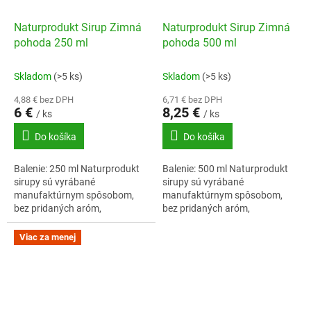
Naturprodukt Sirup Zimná
Naturprodukt Sirup Zimná
pohoda 250 ml
pohoda 500 ml
Skladom
(>5 ks)
Skladom
(>5 ks)
4,88 € bez DPH
6,71 € bez DPH
6 €
8,25 €
/ ks
/ ks
Do košíka
Do košíka
Balenie: 250 ml Naturprodukt
Balenie: 500 ml Naturprodukt
sirupy sú vyrábané
sirupy sú vyrábané
manufaktúrnym spôsobom,
manufaktúrnym spôsobom,
bez pridaných aróm,
bez pridaných aróm,
konzervantov či
konzervantov či
zvýrazňovačov chuti. Vôňu a
zvýrazňovačov chuti. Vôňu a
Viac za menej
chuť dodáva sirupom
chuť dodáva sirupom
adekvátna...
adekvátna...