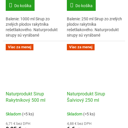
Do košíka
Do košíka
Balenie: 1000 ml Sirup zo
Balenie: 250 ml Sirup zo zrelých
zrelých plodov rakytníka
plodov rakytníka
rešetliakového. Naturprodukt
rešetliakového. Naturprodukt
sirupy sú vyrábané
sirupy sú vyrábané
manufaktúrnym spôsobom,
manufaktúrnym spôsobom,
bez pridaných aróm,
bez pridaných aróm,
Viac za menej
Viac za menej
konzervantov či
konzervantov či
zvýrazňovačov...
zvýrazňovačov chutí.
Naturprodukt Sirup
Naturprodukt Sirup
Rakytníkový 500 ml
Šalviový 250 ml
Skladom
(>5 ks)
Skladom
(>5 ks)
6,71 € bez DPH
4,88 € bez DPH