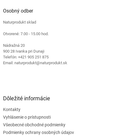
d
p
a
ä
Osobný odber
c
t
i
Naturprodukt sklad
i
e
e
p
Otvorené: 7.00 - 15.00 hod.
r
v
Nádražná 20
k
900 28 Ivanka pri Dunaji
y
Telefón: +421 905 251 875
v
Email: naturprodukt@naturprodukt.sk
ý
p
i
s
u
Dôležité informácie
Kontakty
Vyhlásenie o prístupnosti
Všeobecné obchodné podmienky
Podmienky ochrany osobných údajov