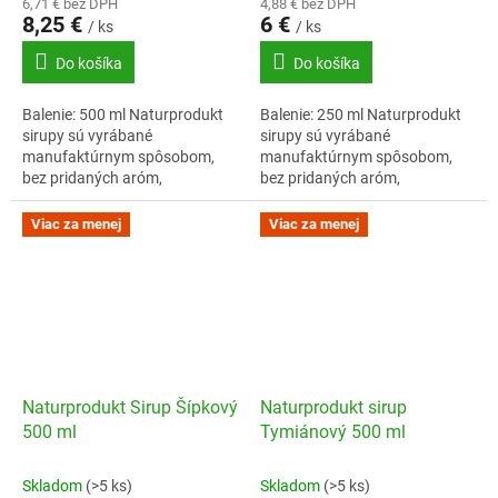
6,71 € bez DPH
4,88 € bez DPH
8,25 €
6 €
/ ks
/ ks
Do košíka
Do košíka
Balenie: 500 ml Naturprodukt
Balenie: 250 ml Naturprodukt
sirupy sú vyrábané
sirupy sú vyrábané
manufaktúrnym spôsobom,
manufaktúrnym spôsobom,
bez pridaných aróm,
bez pridaných aróm,
konzervantov či
konzervantov či
zvýrazňovačov chuti. Vôňu a
zvýrazňovačov chuti.
Viac za menej
Viac za menej
chuť dodáva sirupom
adekvátna...
Naturprodukt Sirup Šípkový
Naturprodukt sirup
500 ml
Tymiánový 500 ml
Skladom
(>5 ks)
Skladom
(>5 ks)