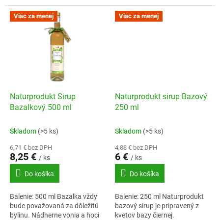
Viac za menej
Viac za menej
Naturprodukt Sirup
Naturprodukt sirup Bazový
Bazalkový 500 ml
250 ml
Skladom
(>5 ks)
Skladom
(>5 ks)
6,71 € bez DPH
4,88 € bez DPH
8,25 €
6 €
/ ks
/ ks
Do košíka
Do košíka
Balenie: 500 ml Bazalka vždy
Balenie: 250 ml Naturprodukt
bude považovaná za dôležitú
bazový sirup je pripravený z
bylinu. Nádherne vonia a hoci
kvetov bazy čiernej.