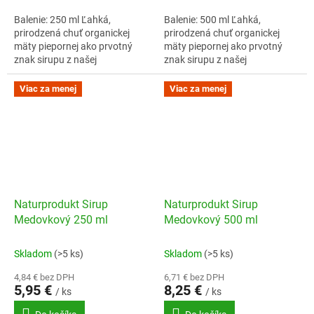
Balenie: 250 ml Ľahká,
Balenie: 500 ml Ľahká,
prirodzená chuť organickej
prirodzená chuť organickej
mäty piepornej ako prvotný
mäty piepornej ako prvotný
znak sirupu z našej
znak sirupu z našej
manufaktúrnej výroby.
manufaktúrnej výroby.
Naturprodukt sirupy sú
Naturprodukt sirupy sú
Viac za menej
Viac za menej
vyrábané manufaktúrnym
vyrábané manufaktúrnym
spôsobom,...
spôsobom,...
Naturprodukt Sirup
Naturprodukt Sirup
Medovkový 250 ml
Medovkový 500 ml
Skladom
(>5 ks)
Skladom
(>5 ks)
4,84 € bez DPH
6,71 € bez DPH
5,95 €
8,25 €
/ ks
/ ks