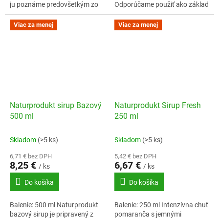
ju poznáme predovšetkým zo
Odporúčame použiť ako základ
stredomorskej kuchyne, my
na prípravu osviežujúcej
sme jej vôňu a silu zapracovali
bazovej limonády.
Viac za menej
Viac za menej
do...
Naturprodukt sirup Bazový
Naturprodukt Sirup Fresh
500 ml
250 ml
Skladom
(>5 ks)
Skladom
(>5 ks)
6,71 € bez DPH
5,42 € bez DPH
8,25 €
6,67 €
/ ks
/ ks
Do košíka
Do košíka
Balenie: 500 ml Naturprodukt
Balenie: 250 ml Intenzívna chuť
bazový sirup je pripravený z
pomaranča s jemnými