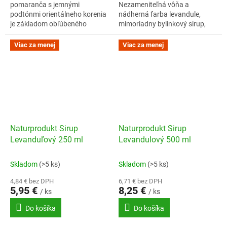
pomaranča s jemnými
Nezameniteľná vôňa a
podtónmi orientálneho korenia
nádherná farba levandule,
je základom obľúbeného
mimoriadny bylinkový sirup,
rodinného sirupu.
pripravený z voľne rastúcej
levandule. Naturprodukt sirupy
Viac za menej
Viac za menej
sú vyrábané manufaktúrnym...
Naturprodukt Sirup
Naturprodukt Sirup
Levanduľový 250 ml
Levandulový 500 ml
Skladom
(>5 ks)
Skladom
(>5 ks)
4,84 € bez DPH
6,71 € bez DPH
5,95 €
8,25 €
/ ks
/ ks
Do košíka
Do košíka