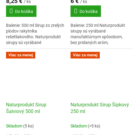
8,25 €
6 €
/ ks
/ ks
Do košíka
Do košíka
Balenie: 500 ml Sirup zo zrelých
Balenie: 250 ml Naturprodukt
plodov rakytníka
sirupy sú vyrábané
rešetliakového. Naturprodukt
manufaktúrnym spôsobom,
sirupy sú vyrábané
bez pridaných aróm,
manufaktúrnym spôsobom,
konzervantov či
bez pridaných aróm,
zvýrazňovačov chuti. Vôňu a
Viac za menej
Viac za menej
konzervantov či
chuť dodáva sirupom
zvýrazňovačov chutí.
adekvátna...
Naturprodukt Sirup
Naturprodukt Sirup Šípkový
Šalviový 500 ml
250 ml
Skladom
(5 ks)
Skladom
(>5 ks)