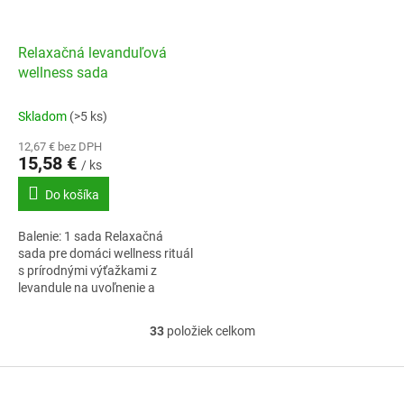
Relaxačná levanduľová
wellness sada
Skladom
(>5 ks)
12,67 € bez DPH
15,58 €
/ ks
Do košíka
Balenie: 1 sada Relaxačná
sada pre domáci wellness rituál
s prírodnými výťažkami z
levandule na uvoľnenie a
regeneráciu tela aj mysle.Sada
obsahuje: Sirup z
33
položiek celkom
O
levanduľových...
v
l
Z
á
á