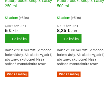
Naturprodukt Sirup Z Lásky
Naturprodukt Sirup Z Lásky
250 ml
500 ml
Skladom
(>5 ks)
Skladom
(>5 ks)
4,88 € bez DPH
6,71 € bez DPH
6 €
8,25 €
/ ks
/ ks
Do košíka
Do košíka
Balenie: 250 ml Existuje mnoho
Balenie: 500 ml Existuje mnoho
foriem lásky. Ale ako to vyjadriť,
foriem lásky. Ale ako to vyjadriť,
aby znelo skutočne? Naša
aby znelo skutočne? Naša
rodinná manufaktúra teraz
rodinná manufaktúra teraz
prichádza s lahodnou tekutou
prichádza s lahodnou tekutou
formou ruže, ktorá je stále...
formou ruže, ktorá je stále...
Viac za menej
Viac za menej