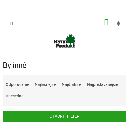
Prejsť
na
obsah
NÁKU
KOŠÍK
Bylinné
R
a
Odporúčame
Najlacnejšie
Najdrahšie
Najpredávanejšie
d
e
Abecedne
n
i
e
OTVORIŤ FILTER
p
r