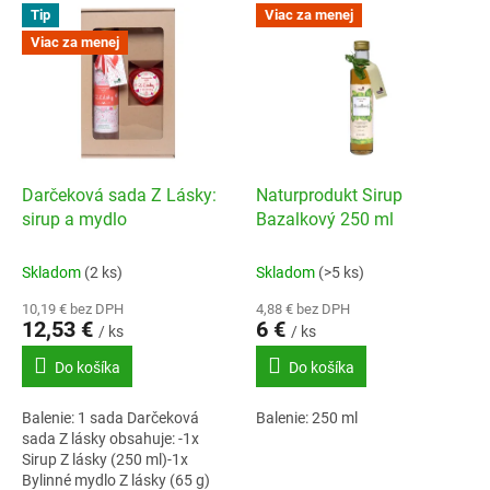
V
Tip
Viac za menej
o
ý
d
Viac za menej
p
u
i
k
s
t
p
o
r
v
o
d
Darčeková sada Z Lásky:
Naturprodukt Sirup
u
sirup a mydlo
Bazalkový 250 ml
k
t
Skladom
(2 ks)
Skladom
(>5 ks)
o
10,19 € bez DPH
4,88 € bez DPH
v
12,53 €
6 €
/ ks
/ ks
Do košíka
Do košíka
Balenie: 1 sada Darčeková
Balenie: 250 ml
sada Z lásky obsahuje: -1x
Sirup Z lásky (250 ml)-1x
Bylinné mydlo Z lásky (65 g)