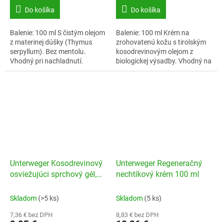
Do košíka
Do košíka
Balenie: 100 ml S čistým olejom
Balenie: 100 ml Krém na
z materinej dúšky (Thymus
zrohovatenú kožu s tirolským
serpyllum). Bez mentolu.
kosodrevinovým olejom z
Vhodný pri nachladnutí.
biologickej výsadby. Vhodný na
každodennú starostlivosť
chodidiel s výskytom mozoľov,
zrohovatenej...
Unterweger Kosodrevinový
Unterweger Regeneračný
osviežujúci sprchový gél,
nechtíkový krém 100 ml
250 ml
Skladom
(>5 ks)
Skladom
(5 ks)
7,36 € bez DPH
8,83 € bez DPH