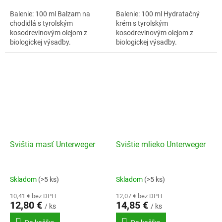
Balenie: 100 ml Balzam na
Balenie: 100 ml Hydratačný
chodidlá s tyrolským
krém s tyrolským
kosodrevinovým olejom z
kosodrevinovým olejom z
biologickej výsadby.
biologickej výsadby.
Ochladzuje a ošetruje
chodidlá. Bez umelých
parfumov.
Svištia masť Unterweger
Svištie mlieko Unterweger
Skladom
(>5 ks)
Skladom
(>5 ks)
10,41 € bez DPH
12,07 € bez DPH
12,80 €
14,85 €
/ ks
/ ks