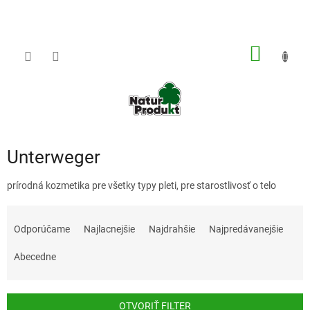
Prejsť
na
obsah
NÁKU
KOŠÍK
Unterweger
prírodná kozmetika pre všetky typy pleti, pre starostlivosť o telo
R
a
Odporúčame
Najlacnejšie
Najdrahšie
Najpredávanejšie
d
e
Abecedne
n
i
e
OTVORIŤ FILTER