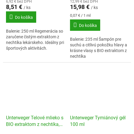
6,92 € bez DPH
12,99 € bez DPH
8,51 €
15,98 €
/ ks
/ ks
Jednotková
0,07 € / 1 ml
Do košíka
cena:
Do košíka
Balenie: 250 ml Regenerácia so
zaručene čistým extraktom z
Balenie: 235 ml Šampón pre
nechtíka lekárskeho. Ideálny pri
suchú a citlivú pokožku hlavy a
športových aktivitách.
krásne vlasy s BIO extraktom z
nechtíka
Unterweger Telové mlieko s
Unterweger Tymiánový gél
BIO extraktom z nechtíka,
100 ml
250 ml