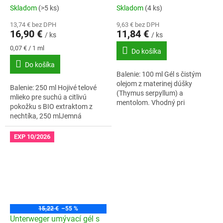
Skladom
(>5 ks)
Skladom
(4 ks)
13,74 € bez DPH
9,63 € bez DPH
16,90 €
11,84 €
/ ks
/ ks
Jednotková
0,07 € / 1 ml
Do košíka
cena:
Do košíka
Balenie: 100 ml Gél s čistým
olejom z materinej dúšky
Balenie: 250 ml Hojivé telové
(Thymus serpyllum) a
mlieko pre suchú a citlivú
mentolom. Vhodný pri
pokožku s BIO extraktom z
nachladnutí.
nechtíka, 250 mlJemná
starostlivost a regenerácia pre
citlivú a namáhanú pokožku.
EXP 10/2026
99,46 %...
15,22 €
–55 %
Unterweger umývací gél s