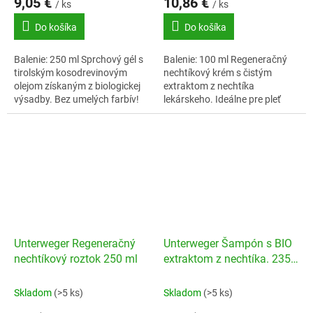
9,05 €
10,86 €
/ ks
/ ks
Do košíka
Do košíka
Balenie: 250 ml Sprchový gél s
Balenie: 100 ml Regeneračný
tirolským kosodrevinovým
nechtíkový krém s čistým
olejom získaným z biologickej
extraktom z nechtíka
výsadby. Bez umelých farbív!
lekárskeho. Ideálne pre pleť
náročnú na starostlivosť.
Unterweger Regeneračný
Unterweger Šampón s BIO
nechtíkový roztok 250 ml
extraktom z nechtíka. 235
ml
Skladom
(>5 ks)
Skladom
(>5 ks)