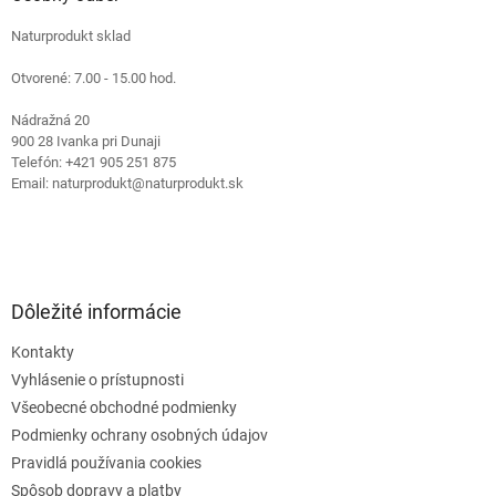
c
t
i
Naturprodukt sklad
i
e
e
p
Otvorené: 7.00 - 15.00 hod.
r
v
Nádražná 20
k
900 28 Ivanka pri Dunaji
y
Telefón: +421 905 251 875
v
Email: naturprodukt@naturprodukt.sk
ý
p
i
s
u
Dôležité informácie
Kontakty
Vyhlásenie o prístupnosti
Všeobecné obchodné podmienky
Podmienky ochrany osobných údajov
Pravidlá používania cookies
Spôsob dopravy a platby