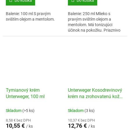
Do košíka
Do košíka
Balenie: 100 ml S pravým
Balenie: 250 ml Mlieko s
svištím olejom a mentolom.
pravým svištím olejom a
mentolom. Má tonizujúci
účinok na pokožku. Priaznivo
pôsobí pri námahe a únave.
Tymianový krém
Unterweger Kosodrevinový
Unterweger, 100 ml
krém na zrohovatenú kožu
nôh, 100 m
Skladom
(>5 ks)
Skladom
(3 ks)
8,58 € bez DPH
10,37 € bez DPH
10,55 €
12,76 €
/ ks
/ ks