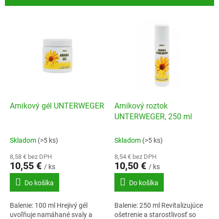
p
r
V
o
ý
d
p
u
i
k
s
t
p
o
r
v
o
d
Arnikový gél UNTERWEGER
Arnikový roztok
u
UNTERWEGER, 250 ml
k
t
Skladom
(>5 ks)
Skladom
(>5 ks)
o
8,58 € bez DPH
8,54 € bez DPH
v
10,55 €
10,50 €
/ ks
/ ks
Do košíka
Do košíka
Balenie: 100 ml Hrejivý gél
Balenie: 250 ml Revitalizujúce
uvoľňuje namáhané svaly a
ošetrenie a starostlivosť so