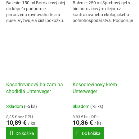
Balenie: 150 ml Borovicový olej
Balenie: 250 ml Sprchový gél s
do kúpeľa podporuje
bio borovicovým olejom z
prirodzenú rovnováhu tela a
kontrolovaného ekologického
duše. Vyživuje a čistí pokožku.
poľnohospodárstva. Podporuje
Ideálny pri vnútornom nepokoji
prirodzenú rovnováhu tela a
a strese. Jeho základom je...
duše. Sprchový gél poskytuje
jemný a...
Kosodrevinový balzam na
Kosodrevinový krém
chodidlá Unterweger
Unterweger
Skladom
(>5 ks)
Skladom
(>5 ks)
8,85 € bez DPH
8,83 € bez DPH
10,89 €
10,86 €
/ ks
/ ks
Do košíka
Do košíka