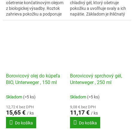
ošetrenie končatinovým olejom
chladivý gél, ktorý ošetruje
z biologickej výsadby. Roztok
pokožku a uvoľňuje svaly a ich
zahrieva pokožku a podporuje
napätie. Základom je ihličnatý
prirodzenú rovnováhu tela.
strom, borovica limba, rastúci
Základom je druh ihličnatých...
vo vysokohorskom prostredí,...
Borovicový olej do kúpeľa
Borovicový sprchový gél,
BIO, Unterweger , 150 ml
Unterweger , 250 ml
Skladom
(>5 ks)
Skladom
(>5 ks)
12,72 € bez DPH
9,08 € bez DPH
15,65 €
11,17 €
/ ks
/ ks
Do košíka
Do košíka