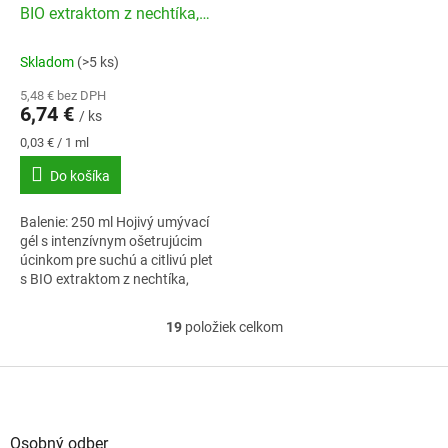
BIO extraktom z nechtíka,
250 ml
Skladom
(>5 ks)
5,48 € bez DPH
6,74 €
/ ks
Jednotková
0,03 € / 1 ml
cena:
Do košíka
Balenie: 250 ml Hojivý umývací
gél s intenzívnym ošetrujúcim
úcinkom pre suchú a citlivú plet
s BIO extraktom z nechtíka,
250 ml
19
položiek celkom
O
v
l
Z
á
á
d
p
a
ä
Osobný odber