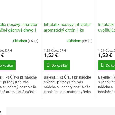
tix nosový inhalátor
Inhalatix nosový inhalátor
Inhalatix
ačné cédrové drevo 1
aromatický citrón 1 ks
uvolňujú
Skladom
(>5 ks)
Skladom
(>5 ks)
 bez DPH
1,24 € bez DPH
1,24 € bez
 €
1,53 €
1,53 €
o košíka
Do košíka
Do ko
e: 1 ks Úľava pri nádche
Balenie: 1 ks Úľava pri nádche
Balenie: 1
u prírodyTrápi vás
s vôňou prírodyTrápi vás
s vôňou pr
a a upchatý nos? Naša
nádcha a upchatý nos? Naša
nádcha a 
čná aromatická tyčinka
inhalačná aromatická tyčinka
inhalačná 
dche obsahuje
pri nádche obsahuje
pri nádche
tlivo vybrané esenciálne
starostlivo vybrané esenciálne
starostliv
ktoré...
oleje, ktoré...
oleje, ktoré
s