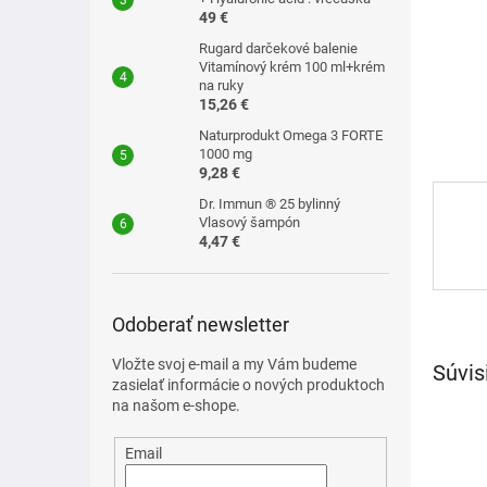
49 €
Rugard darčekové balenie
Vitamínový krém 100 ml+krém
na ruky
15,26 €
Naturprodukt Omega 3 FORTE
1000 mg
9,28 €
Dr. Immun ® 25 bylinný
Vlasový šampón
4,47 €
Odoberať newsletter
Vložte svoj e-mail a my Vám budeme
Súvis
zasielať informácie o nových produktoch
na našom e-shope.
Email