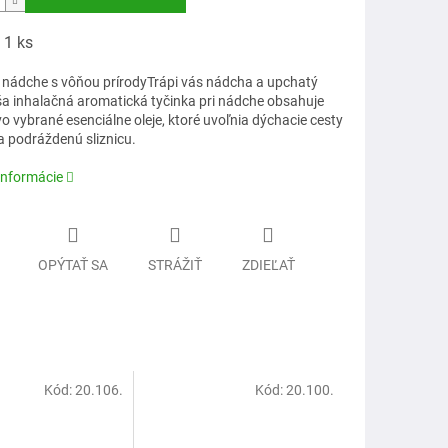
 1 ks
i nádche s vôňou prírodyTrápi vás nádcha a upchatý
a inhalačná aromatická tyčinka pri nádche obsahuje
vo vybrané esenciálne oleje, ktoré uvoľnia dýchacie cesty
a podráždenú sliznicu.
informácie
OPÝTAŤ SA
STRÁŽIŤ
ZDIEĽAŤ
Kód:
20.106.
Kód:
20.100.