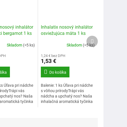
 nosový inhalátor
Inhalatix nosový inhalátor
ci bergamot 1 ks
osviežujúca mäta 1 ks
Ďalší
produkt
Skladom
(>5 ks)
Skladom
(>5 ks)
 DPH
1,24 € bez DPH
1,53 €
šíka
Do košíka
 ks Úľava pri nádche
Balenie: 1 ks Úľava pri nádche
írodyTrápi vás
s vôňou prírodyTrápi vás
upchatý nos? Naša
nádcha a upchatý nos? Naša
aromatická tyčinka
inhalačná aromatická tyčinka
 obsahuje
pri nádche obsahuje
o vybrané esenciálne
starostlivo vybrané esenciálne
...
oleje, ktoré...