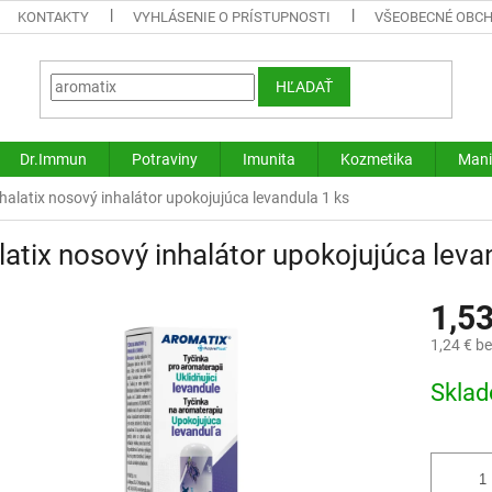
KONTAKTY
VYHLÁSENIE O PRÍSTUPNOSTI
VŠEOBECNÉ OBC
HĽADAŤ
Dr.Immun
Potraviny
Imunita
Kozmetika
Mani
halatix nosový inhalátor upokojujúca levandula 1 ks
latix nosový inhalátor upokojujúca leva
1,5
1,24 € b
Jednotk
Skla
cena: