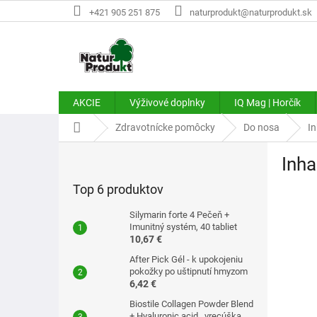
Prejsť
+421 905 251 875
naturprodukt@naturprodukt.sk
na
obsah
AKCIE
Výživové doplnky
IQ Mag | Horčík
Domov
Zdravotnícke pomôcky
Do nosa
In
B
Inha
o
č
Top 6 produktov
n
ý
Silymarin forte 4 Pečeň +
p
Imunitný systém, 40 tabliet
10,67 €
a
n
After Pick Gél - k upokojeniu
e
pokožky po uštipnutí hmyzom
6,42 €
l
Biostile Collagen Powder Blend
+ Hyaluronic acid . vrecúška