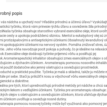
robný popis
i vás nádcha a upchatý nos? Hľadáte prírodnú a účinnú úľavu? Vyskúšaj
atickú tyčinku, ktorá vám prinesie rýchlu úľavu a osvieženie.Sila prírodn
ciíNaša tyčinka obsahuje starostlivo vybrané esenciálne oleje, ktoré uvoľ
acie cesty a upokoja podráždenú sliznicu. Mentol a eukalyptový olej sú 
imi protizápalovými a antiseptickými účinkami.Obsiahnutý levanduľový ol
imi upokojujúcimi účinkami na nervový systém. Pomáha znižovať stres, ú
tie. Jeho vôňa navodzuje pocit pokoja a pohody, čo je ideálne na relaxáci
ok.Esenciálne oleje dodávajú tyčinke príjemnú vôňu a posilňujú jej
ok.Aromaterapeutický inhalátor obsahujúci zmes esenciálnych olejov s oš
ežujúcim a dýchacím účinkom. Aromaterapiu pomocou nosového inhaláto
é použiť dodatočne ako jemný ošetrujúci a osviežujúci prostriedok.
oduché a praktické použitie. Tyčinka je malá a skladná, takže ju môžete 
ále pri sebe. Stačí ju priložiť k nosu a vdychovať vôňu esenciálnych olejov
gienické a diskrétne.
deálna pre tých, ktorí uprednostňujú prírodné metódy pri nádche a chcú s
ickým liekom s vedľajšími účinkami. Tyčinka pre aromaterapiu obsahuje
ických olejov s ošetrujúcim a osviežujúcim účinkom, ktorá uľahčuje dýchan
im účinkom uvoľňuje a osviežuje nosné dutiny.
aterapia pomocou nosovej tyčinky môže byť využívaná ako pomocný j