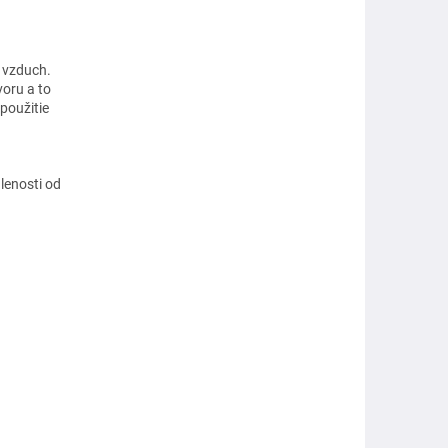
e vzduch.
voru a to
 použitie
lenosti od