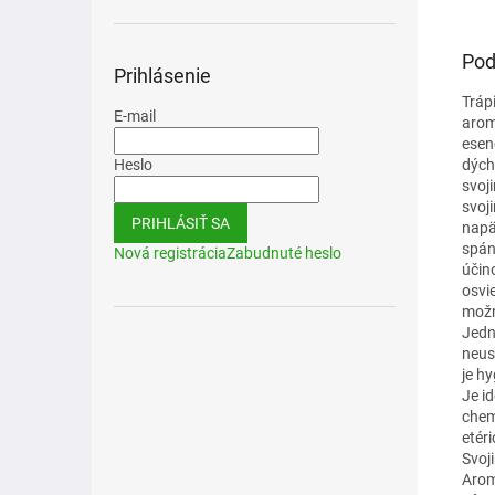
Pod
Prihlásenie
Tráp
E-mail
arom
esen
dých
Heslo
svoj
svoj
PRIHLÁSIŤ SA
napä
spán
Nová registrácia
Zabudnuté heslo
účin
osvi
možn
Jedn
neust
je hy
Je i
chem
etér
Svoj
Arom