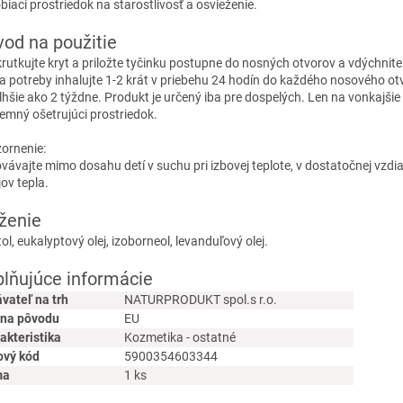
biaci prostriedok na starostlivosť a osvieženie.
od na použitie
rutkujte kryt a priložte tyčinku postupne do nosných otvorov a vdýchnit
a potreby inhalujte 1-2 krát v priebehu 24 hodín do každého nosového ot
dlhšie ako 2 týždne. Produkt je určený iba pre dospelých. Len na vonkajšie
jemný ošetrujúci prostriedok.
ornenie:
vávajte mimo dosahu detí v suchu pri izbovej teplote, v dostatočnej vzdia
ov tepla.
ženie
l, eukalyptový olej, izoborneol, levanduľový olej.
lňujúce informácie
vateľ na trh
NATURPRODUKT spol.s r.o.
ina pôvodu
EU
akteristika
Kozmetika - ostatné
ový kód
5900354603344
ma
1 ks