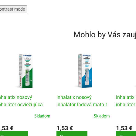
ontrast mode
Mohlo by Vás zau
nhalatix nosový
Inhalatix nosový
Inhalatix
nhalátor osviežujúca
inhalátor ľadová mäta 1
inhalátor
äta 1 ks
ks
bergamot
Skladom
Skladom
,53 €
1,53 €
1,53 €