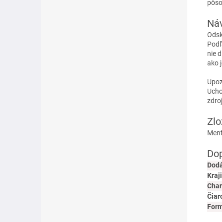
pôso
Náv
Odsk
Podľ
nie 
ako 
Upoz
Ucho
zdroj
Zlo
Mento
Dop
Dodá
Kraj
Char
Čiar
For