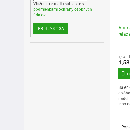
Vložením e-mailu súhlasíte s
podmienkami ochrany osobných
údajov
Aroma
PRIHLÁSIŤ SA
relax
ks
1,24 €
1,53
D
Baleni
s vôňo
nádch
inhala
pri ná
staros
oleje, 
Popi