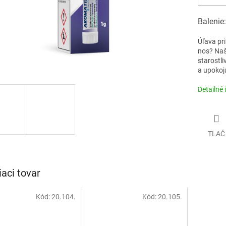
Balenie:
Úľava pr
nos? Naš
starostli
a upokoj
Detailné 
TLAČ
iaci tovar
Kód:
20.104.
Kód:
20.105.