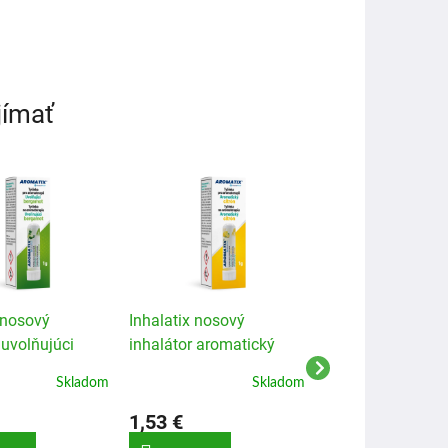
jímať
 nosový
Inhalatix nosový
Aromatix nosový
 uvolňujúci
inhalátor aromatický
inhalátor osviežu
 1 ks
citrón 1 ks
višňa 1 ks
Skladom
Skladom
1,53 €
1,53 €