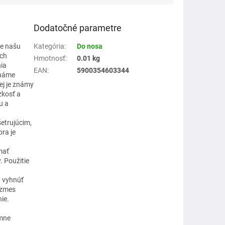
Dodatočné parametre
te našu
Kategória
:
Do nosa
ých
Hmotnosť
:
0.01 kg
nia
EAN
:
5900354603344
známe
ej je známy
zkosť a
u a
etrujúcim,
ra je
mať
. Použitie
a vyhnúť
 zmes
ie.
emne