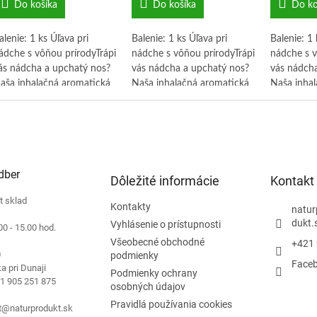
Do košíka
Do košíka
Do ko
alenie: 1 ks Úľava pri
Balenie: 1 ks Úľava pri
Balenie: 1 
ádche s vôňou prírodyTrápi
nádche s vôňou prírodyTrápi
nádche s v
ás nádcha a upchatý nos?
vás nádcha a upchatý nos?
vás nádcha
aša inhalačná aromatická
Naša inhalačná aromatická
Naša inhal
yčinka pri nádche obsahuje
tyčinka pri nádche obsahuje
tyčinka pr
tarostlivo vybrané
starostlivo vybrané
starostliv
senciálne oleje, ktoré
esenciálne oleje, ktoré
esenciálne 
voľnia dýchacie cesty a
uvoľnia dýchacie cesty a
uvoľnia dý
pokoja podráždenú
upokoja podráždenú
upokoja p
dber
liznicu.
sliznicu.
sliznicu.
Dôležité informácie
Kontakt
t sklad
Kontakty
natur
dukt.
Vyhlásenie o prístupnosti
00 - 15.00 hod.
Všeobecné obchodné
+421 
0
podmienky
Face
a pri Dunaji
Podmienky ochrany
21 905 251 875
osobných údajov
Pravidlá používania cookies
t@naturprodukt.sk