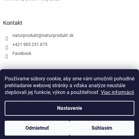
Kontakt
naturprodukt
@
naturprodukt.sk
+421 905 251 875
Facebook
Facebook
Používame súbory cookie, aby sme vám umožnili pohodlné
prehliadanie webovej stránky a vďaka analýze neustále
zlepšovali jej funkcie, výkon a použiteľnosť.
Viac informácií
Nastavenie
Vytvoril Shoptet
Odmietnuť
Súhlasím
Copyright 2026
NATURPRODUKT.SK
. Všetky práva vyhradené.