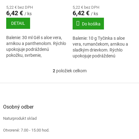
o
5,22 € bez DPH
5,22 € bez DPH
v
6,42 €
6,42 €
/ ks
/ ks
DETAIL
Do košíka
Balenie: 30 ml Gél s aloe vera,
Balenie: 10 g Tyčinka s aloe
arnikou a panthenolom. Rýchlo
vera, rumančekom, arnikou a
upokojuje podráždenú
sladkým drievkom. Rýchlo
pokožku, svrbenie,
upokojuje podráždenú
začervenanie kože po uštipnutí
pokožku, svrbenie,
hmyzom a slnečnom úpale.
začervenanie kože po uštipnutí
2
položiek celkom
O
hmyzom a slnečnom úpale....
v
l
Z
á
á
d
p
a
ä
Osobný odber
c
t
i
Naturprodukt sklad
i
e
e
p
Otvorené: 7.00 - 15.00 hod.
r
v