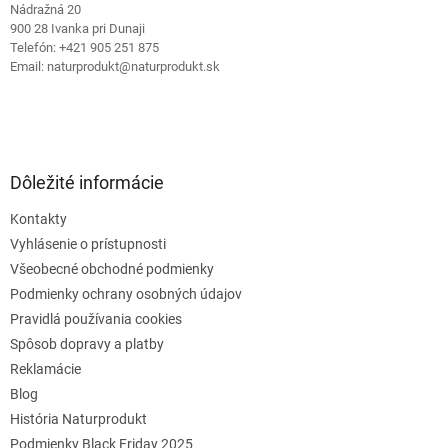
Nádražná 20
k
900 28 Ivanka pri Dunaji
y
Telefón: +421 905 251 875
v
Email: naturprodukt@naturprodukt.sk
ý
p
i
s
u
Dôležité informácie
Kontakty
Vyhlásenie o prístupnosti
Všeobecné obchodné podmienky
Podmienky ochrany osobných údajov
Pravidlá používania cookies
Spôsob dopravy a platby
Reklamácie
Blog
História Naturprodukt
Podmienky Black Friday 2025