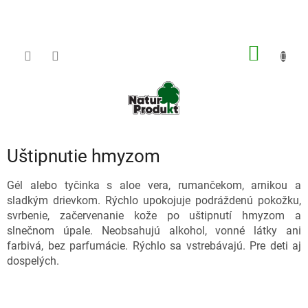
Prejsť
na
obsah
NÁKU
KOŠÍK
Uštipnutie hmyzom
Gél alebo tyčinka s aloe vera, rumančekom, arnikou a
sladkým drievkom. Rýchlo upokojuje podráždenú pokožku,
svrbenie, začervenanie kože po uštipnutí hmyzom a
slnečnom úpale. Neobsahujú alkohol, vonné látky ani
farbivá, bez parfumácie. Rýchlo sa vstrebávajú. Pre deti aj
dospelých.