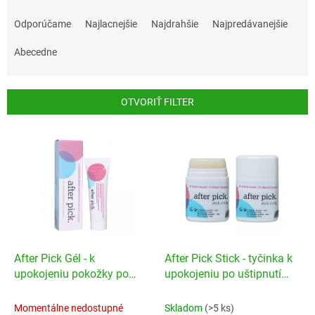
R
a
Odporúčame
Najlacnejšie
Najdrahšie
Najpredávanejšie
d
e
Abecedne
n
i
e
OTVORIŤ FILTER
p
r
V
o
ý
d
p
u
i
k
s
t
p
o
r
v
o
d
After Pick Gél - k
After Pick Stick - tyčinka k
u
upokojeniu pokožky po
upokojeniu po uštipnutí
k
uštipnutí hmyzom
hmyzom
t
Momentálne nedostupné
Skladom
(>5 ks)