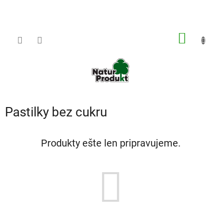
Prejsť
na
obsah
NÁKU
KOŠÍK
Pastilky bez cukru
Produkty ešte len pripravujeme.