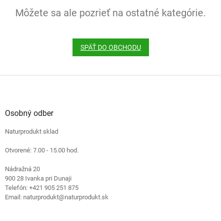
Môžete sa ale pozrieť na ostatné kategórie.
SPÄŤ DO OBCHODU
Z
á
p
ä
Osobný odber
t
Naturprodukt sklad
i
e
Otvorené: 7.00 - 15.00 hod.
Nádražná 20
900 28 Ivanka pri Dunaji
Telefón: +421 905 251 875
Email: naturprodukt@naturprodukt.sk