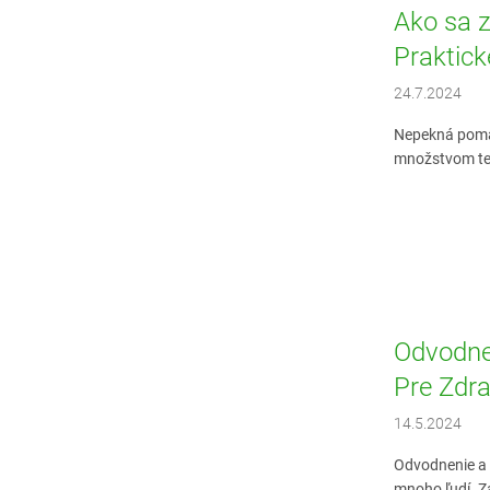
Ako sa 
Praktické
24.7.2024
Nepekná poma
množstvom tele
Odvodne
Pre Zdra
14.5.2024
Odvodnenie a 
mnoho ľudí. Za