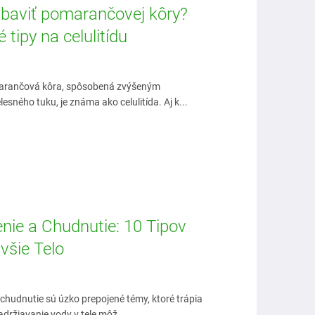
zbaviť pomarančovej kôry?
 tipy na celulitídu
rančová kôra, spôsobená zvýšeným
sného tuku, je známa ako celulitída. Aj k...
nie a Chudnutie: 10 Tipov
všie Telo
chudnutie sú úzko prepojené témy, ktoré trápia
držiavanie vody v tele môž...