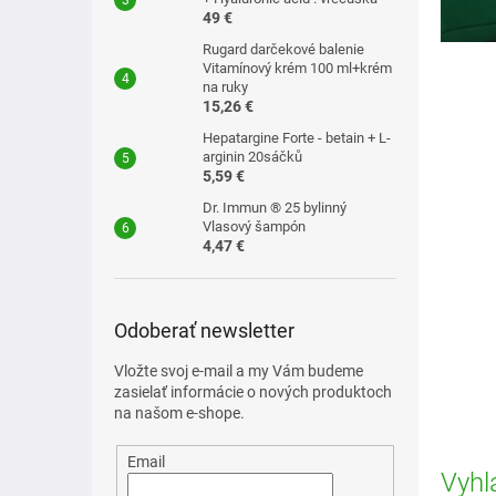
n
49 €
k
o
Rugard darčekové balenie
Vitamínový krém 100 ml+krém
v
na ruky
15,26 €
Hepatargine Forte - betain + L-
arginin 20sáčků
5,59 €
Dr. Immun ® 25 bylinný
Vlasový šampón
4,47 €
Odoberať newsletter
Vložte svoj e-mail a my Vám budeme
zasielať informácie o nových produktoch
na našom e-shope.
Email
Vyhl