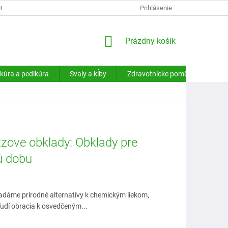
HODNÉ PODMIENKY
PODMIENKY OCHRANY OSOBNÝCH ÚDAJOV
Prihlásenie
NÁKUPNÝ
Prázdny košík
KOŠÍK
kúra a pedikúra
Svaly a kĺby
Zdravotnícke pomôcky
Sa
tzove obklady: Obklady pre
ú dobu
ľadáme prírodné alternatívy k chemickým liekom,
ľudí obracia k osvedčeným...