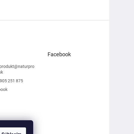
Facebook
produkt
@
naturpro
sk
905 251 875
book