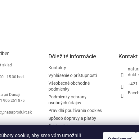
O
v
l
á
d
a
c
dber
i
Dôležité informácie
Kontakt
e
t sklad
p
Kontakty
natur
r
dukt.
Vyhlásenie o prístupnosti
00 - 15.00 hod.
v
Všeobecné obchodné
+421 
k
0
podmienky
y
Face
a pri Dunaji
v
Podmienky ochrany
21 905 251 875
ý
osobných údajov
p
Pravidlá používania cookies
t@naturprodukt.sk
i
Spôsob dopravy a platby
s
u
Reklamácie
Blog
úbory cookie, aby sme vám umožnili