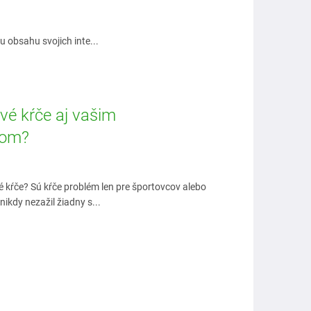
 obsahu svojich inte...
vé kŕče aj vašim
mom?
é kŕče? Sú kŕče problém len pre športovcov alebo
nikdy nezažil žiadny s...