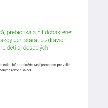
á, prebiotiká a bifidobaktérie:
aždý deň starať o zdravie
pre deti aj dospelých
ebiotiká, bifidobaktérie: Malí pomocníci pre veľké
edných rokoch sa čor...