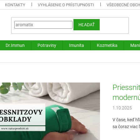
KONTAKTY
VYHLÁSENIE O PRÍSTUPNOSTI
VŠEOBECNÉ OBC
HĽADAŤ
Dr.Immun
Potraviny
Imunita
Kozmetika
Mani
g
Priessni
modern
1.10.2025
V čase, keď h
sa čoraz viac 