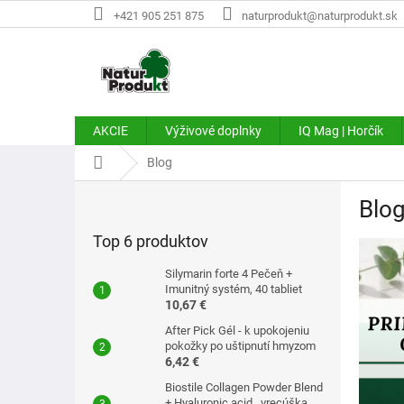
Prejsť
+421 905 251 875
naturprodukt@naturprodukt.sk
na
obsah
AKCIE
Výživové doplnky
IQ Mag | Horčík
Domov
Blog
B
Blo
o
č
Top 6 produktov
V
n
ý
ý
Silymarin forte 4 Pečeň +
p
p
Imunitný systém, 40 tabliet
i
10,67 €
a
s
n
After Pick Gél - k upokojeniu
č
e
pokožky po uštipnutí hmyzom
6,42 €
l
l
á
Biostile Collagen Powder Blend
+ Hyaluronic acid . vrecúška