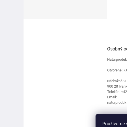
Z
á
p
ä
t
Osobný o
i
e
Naturproduk
Otvorené: 7.
Nádražná 2
900 28 Ivank
Telefón: +4
Email:
naturproduk
Používame s