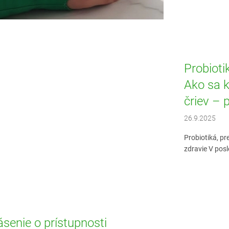
Probiotik
Ako sa k
čriev – 
26.9.2025
Probiotiká, pr
zdravie V posl
ásenie o prístupnosti