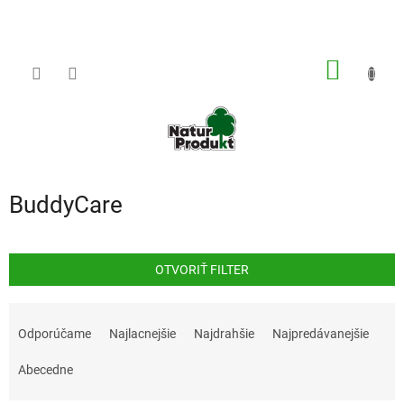
Prejsť
na
obsah
NÁKU
KOŠÍK
BuddyCare
OTVORIŤ FILTER
R
a
Odporúčame
Najlacnejšie
Najdrahšie
Najpredávanejšie
d
e
Abecedne
n