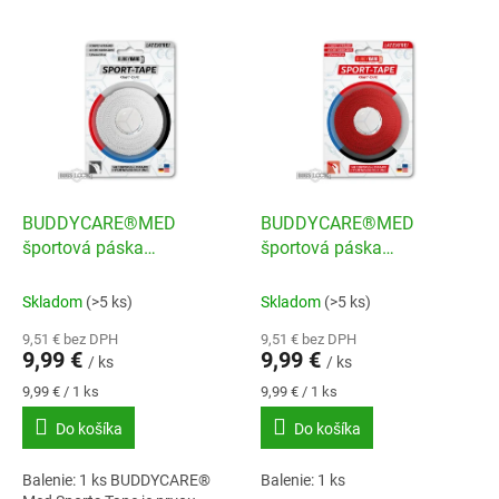
i
V
e
ý
p
p
r
i
o
s
d
p
u
r
k
o
t
d
BUDDYCARE®MED
BUDDYCARE®MED
o
u
športová páska
športová páska
v
k
3,8cmx10m biela
3,8cmx10m cervená
t
Skladom
(>5 ks)
Skladom
(>5 ks)
o
9,51 € bez DPH
9,51 € bez DPH
v
9,99 €
9,99 €
/ ks
/ ks
Jednotková
Jednotková
9,99 € / 1 ks
9,99 € / 1 ks
cena:
cena:
Do košíka
Do košíka
Balenie: 1 ks BUDDYCARE®
Balenie: 1 ks