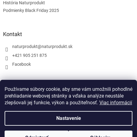
História Naturprodukt
Podmienky Black Friday 2025
Kontakt
naturprodukt
@
naturprodukt.sk
+421 905 251 875
Facebook
Facebook
Používame súbory cookie, aby sme vám umožnili pohodlné
prehliadanie webovej stránky a vďaka analýze neustále
zlepšovali jej funkcie, výkon a použiteľnosť.
Viac informácií
Nastavenie
Vytvoril Shoptet