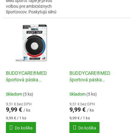
Med Sports Tape je prvou
volbou pre ambicióznych
športovcov. Poskytujú silnú
oporu pocas intenzívneho
cvicenia a spolahlivo stabilizujú
klby.Bavlnený...
BUDDYCARE®MED
BUDDYCARE®MED
športová páska
športová páska
3,8cmx10m cierna
3,8cmx10m modrá
Skladom
(5 ks)
Skladom
(5 ks)
9,51 € bez DPH
9,51 € bez DPH
9,99 €
9,99 €
/ ks
/ ks
Jednotková
Jednotková
9,99 € / 1 ks
9,99 € / 1 ks
cena:
cena:
Do košíka
Do košíka