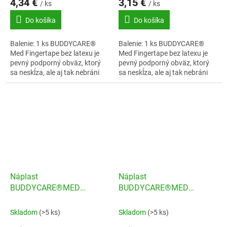
4,34 €
3,15 €
/ ks
/ ks
Do košíka
Do košíka
Balenie: 1 ks BUDDYCARE®
Balenie: 1 ks BUDDYCARE®
Med Fingertape bez latexu je
Med Fingertape bez latexu je
pevný podporný obväz, ktorý
pevný podporný obväz, ktorý
sa neskĺza, ale aj tak nebráni
sa neskĺza, ale aj tak nebráni
prekrveniu.
prekrveniu.
Náplast
Náplast
BUDDYCARE®MED
BUDDYCARE®MED
Latexfree 2,5cmx4,5m
Latexfree 2,5cmx4,5m
modrá
neonová
Skladom
(>5 ks)
Skladom
(>5 ks)