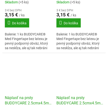
ružová
zelená
Skladom
(>5 ks)
Skladom
(>5 ks)
3 € bez DPH
3 € bez DPH
3,15 €
3,15 €
/ ks
/ ks
Do košíka
Do košíka
Balenie: 1 ks BUDDYCARE®
Balenie: 1 ks BUDDYCARE®
Med Fingertape bez latexu je
Med Fingertape bez latexu je
pevný podporný obväz, ktorý
pevný podporný obväz, ktorý
sa neskĺza, ale aj tak nebráni
sa neskĺza, ale aj tak nebráni
prekrveniu.
prekrveniu.
Náplasť na prsty
Náplasť na prsty
BUDDYCARE 2.5cmx4.5m
BUDDYCARE 2.5cmx4.5m