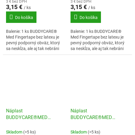
3 € bez DPH
3 € bez DPH
3,15 €
3,15 €
/ ks
/ ks
Do košíka
Do košíka
Balenie: 1 ks BUDDYCARE®
Balenie: 1 ks BUDDYCARE®
Med Fingertape bez latexu je
Med Fingertape bez latexu je
pevný podporný obväz, ktorý
pevný podporný obväz, ktorý
sa neskĺza, ale aj tak nebráni
sa neskĺza, ale aj tak nebráni
prekrveniu.
prekrveniu.
Náplast
Náplast
BUDDYCARE®MED
BUDDYCARE®MED
Latexfree 2,5cmx4,5m
Latexfree 2,5cmx4,5m
pleťová
purpur
Skladom
(>5 ks)
Skladom
(>5 ks)