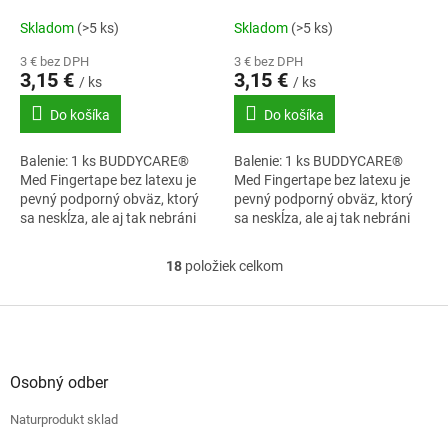
čierna
žltá
Skladom
(>5 ks)
Skladom
(>5 ks)
3 € bez DPH
3 € bez DPH
3,15 €
3,15 €
/ ks
/ ks
Do košíka
Do košíka
Balenie: 1 ks BUDDYCARE®
Balenie: 1 ks BUDDYCARE®
Med Fingertape bez latexu je
Med Fingertape bez latexu je
pevný podporný obväz, ktorý
pevný podporný obväz, ktorý
sa neskĺza, ale aj tak nebráni
sa neskĺza, ale aj tak nebráni
prekrveniu.
prekrveniu.
18
položiek celkom
O
v
l
Z
á
á
d
p
a
ä
Osobný odber
c
t
i
Naturprodukt sklad
i
e
e
p