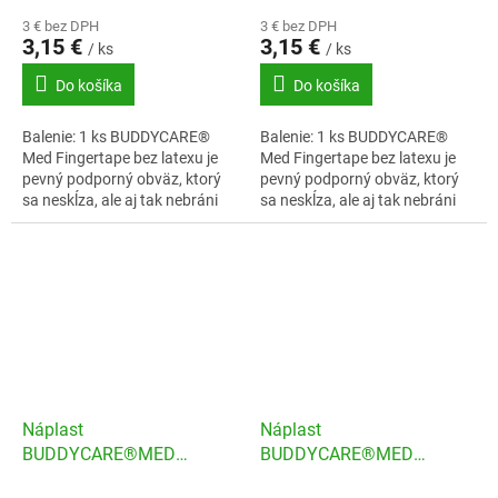
3 € bez DPH
3 € bez DPH
3,15 €
3,15 €
/ ks
/ ks
Do košíka
Do košíka
Balenie: 1 ks BUDDYCARE®
Balenie: 1 ks BUDDYCARE®
Med Fingertape bez latexu je
Med Fingertape bez latexu je
pevný podporný obväz, ktorý
pevný podporný obväz, ktorý
sa neskĺza, ale aj tak nebráni
sa neskĺza, ale aj tak nebráni
prekrveniu.
prekrveniu.
Náplast
Náplast
BUDDYCARE®MED
BUDDYCARE®MED
Latexfree 2,5cmx4,5m
Latexfree 2,5cmx4,5m