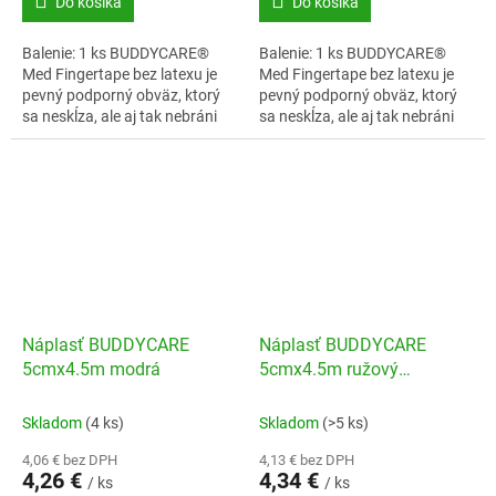
Do košíka
Do košíka
Balenie: 1 ks BUDDYCARE®
Balenie: 1 ks BUDDYCARE®
Med Fingertape bez latexu je
Med Fingertape bez latexu je
pevný podporný obväz, ktorý
pevný podporný obväz, ktorý
sa neskĺza, ale aj tak nebráni
sa neskĺza, ale aj tak nebráni
prekrveniu.
prekrveniu.
Náplasť BUDDYCARE
Náplasť BUDDYCARE
5cmx4.5m modrá
5cmx4.5m ružový
maskovací vzor
Skladom
(4 ks)
Skladom
(>5 ks)
4,06 € bez DPH
4,13 € bez DPH
4,26 €
4,34 €
/ ks
/ ks