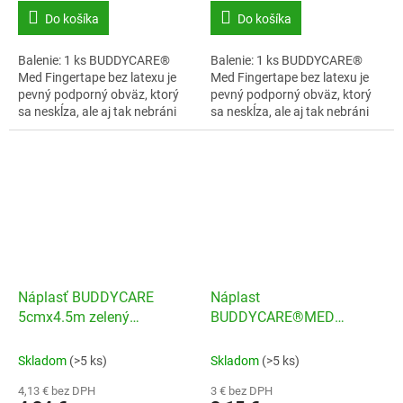
Do košíka
Do košíka
Balenie: 1 ks BUDDYCARE®
Balenie: 1 ks BUDDYCARE®
Med Fingertape bez latexu je
Med Fingertape bez latexu je
pevný podporný obväz, ktorý
pevný podporný obväz, ktorý
sa neskĺza, ale aj tak nebráni
sa neskĺza, ale aj tak nebráni
prekrveniu.
prekrveniu.
Náplasť BUDDYCARE
Náplast
5cmx4.5m zelený
BUDDYCARE®MED
maskovací vzor
Latexfree 2,5cmx4,5m
červená
Skladom
(>5 ks)
Skladom
(>5 ks)
4,13 € bez DPH
3 € bez DPH