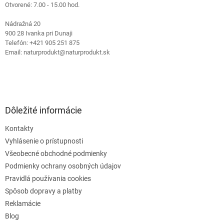
Otvorené: 7.00 - 15.00 hod.
r
v
Nádražná 20
k
900 28 Ivanka pri Dunaji
y
Telefón: +421 905 251 875
v
Email: naturprodukt@naturprodukt.sk
ý
p
i
s
u
Dôležité informácie
Kontakty
Vyhlásenie o prístupnosti
Všeobecné obchodné podmienky
Podmienky ochrany osobných údajov
Pravidlá používania cookies
Spôsob dopravy a platby
Reklamácie
Blog