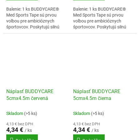
Balenie: 1 ks BUDDYCARE®
Balenie: 1 ks BUDDYCARE®
Med Sports Tape sú prvou
Med Sports Tape sú prvou
volbou pre ambicióznych
volbou pre ambicióznych
športovcov. Poskytujú silnú
športovcov. Poskytujú silnú
oporu pocas intenzívneho
oporu pocas intenzívneho
cvicenia a spolahlivo stabilizujú
cvicenia a spolahlivo stabilizujú
klby.Bavlnený...
klby.Bavlnený...
Náplasť BUDDYCARE
Náplasť BUDDYCARE
5cmx4.5m červená
5cmx4.5m čierna
Skladom
(>5 ks)
Skladom
(>5 ks)
4,13 € bez DPH
4,13 € bez DPH
4,34 €
4,34 €
/ ks
/ ks