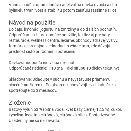
Vôňu a chuť sirupom dodáva adekvátna dávka ovocia alebo
byliniek, trvanlivosť a stabilitu potom zaisťujú rastlinné silice.
Návod na použitie
Do čaju, limonád, jogurtu, na zmrzliny a do ďalších pochutín.
Odporúčame ich pre domáce použitie, taktiež aj pre bary,
reštaurácie, wellness centrá, lekárne, obchody zdravej výživy,
farmárske predajne. Jednoducho všade tam, kde dávajú
prednosť čisto prírodnému potešeniu.
Dávkovanie: podľa individuálnej chuti.
Odporúčané riedenie: 1:10 (na 1 diel sirupu 10 dielov tekutiny).
Skladovanie: Skladujte v suchu a nevystavujte priamemu
slnečnému žiareniu. Po otvorení uchovávajte v chladničke a
spotrebujte do 3 mesiacov.
Zloženie
Bazový výluh 53 % (pitná voda, kvet bazy čiernej 12,5 %), cukor,
kyselina: kyselina citrónová, citrónová silica. Pasterizované.
Usadeniny nie sú na závadu.