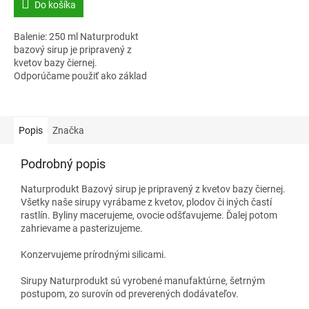
Do košíka
Balenie: 250 ml Naturprodukt
bazový sirup je pripravený z
kvetov bazy čiernej.
Odporúčame použiť ako základ
na prípravu osviežujúcej
bazovej limonády.
Popis
Značka
Podrobný popis
Naturprodukt Bazový sirup je pripravený z kvetov bazy čiernej.
Všetky naše sirupy vyrábame z kvetov, plodov či iných častí
rastlín. Byliny macerujeme, ovocie odšťavujeme. Ďalej potom
zahrievame a pasterizujeme.
Konzervujeme prírodnými silicami.
Sirupy Naturprodukt sú vyrobené manufaktúrne, šetrným
postupom, zo surovín od preverených dodávateľov.