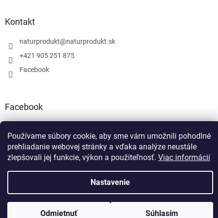
Kontakt
naturprodukt
@
naturprodukt.sk
+421 905 251 875
Facebook
Facebook
Používame súbory cookie, aby sme vám umožnili pohodlné
prehliadanie webovej stránky a vďaka analýze neustále
zlepšovali jej funkcie, výkon a použiteľnosť.
Viac informácií
Vytvoril Shoptet
Nastavenie
Copyright 2026
NATURPRODUKT.SK
. Všetky práva vyhradené.
Odmietnuť
Súhlasím