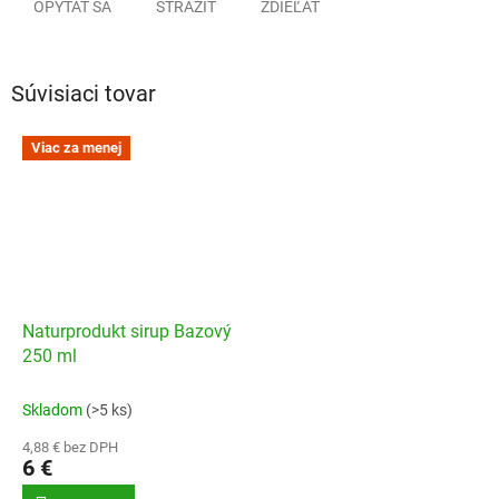
OPÝTAŤ SA
STRÁŽIŤ
ZDIEĽAŤ
Súvisiaci tovar
Viac za menej
Naturprodukt sirup Bazový
250 ml
Skladom
(>5 ks)
4,88 € bez DPH
6 €