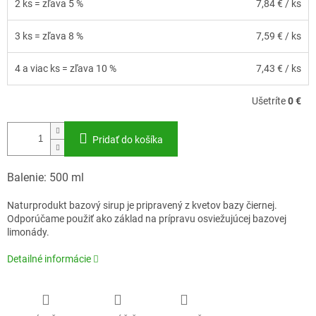
2 ks = zľava 5 %
7,84 €
/ ks
3 ks = zľava 8 %
7,59 €
/ ks
4 a viac ks = zľava 10 %
7,43 €
/ ks
Ušetríte
0 €
Pridať do košíka
Balenie: 500 ml
Naturprodukt bazový sirup je pripravený z kvetov bazy čiernej.
Odporúčame použiť ako základ na prípravu osviežujúcej bazovej
limonády.
Detailné informácie