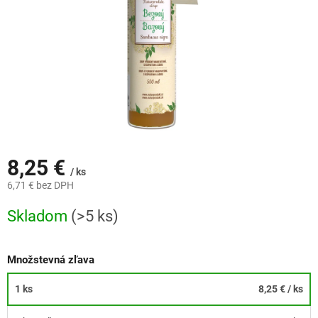
8,25 €
/ ks
6,71 € bez DPH
Jednotková
Skladom
(>5 ks)
cena:
Množstevná zľava
1 ks
8,25 €
/ ks