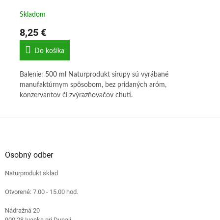
Skladom
Sk
8,25 €
8,
Do košíka
tú
Balenie: 500 ml Naturprodukt sirupy sú vyrábané
Bal
 zo
manufaktúrnym spôsobom, bez pridaných aróm,
ma
li
konzervantov či zvýrazňovačov chuti.
kon
d
Z
á
p
ä
Osobný odber
t
Naturprodukt sklad
i
e
Otvorené: 7.00 - 15.00 hod.
Nádražná 20
900 28 Ivanka pri Dunaji