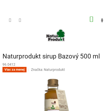
Prejsť
na
obsah
NÁKU
KOŠÍK
Naturprodukt sirup Bazový 500 ml
96.0412
Značka:
Naturprodukt
Viac za menej