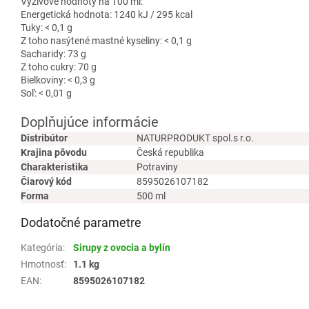
Výživové hodnoty na 100 ml:
Energetická hodnota: 1240 kJ / 295 kcal
Tuky: < 0,1 g
Z toho nasýtené mastné kyseliny: < 0,1 g
Sacharidy: 73 g
Z toho cukry: 70 g
Bielkoviny: < 0,3 g
Soľ: < 0,01 g
Doplňujúce informácie
Distribútor
NATURPRODUKT spol.s r.o.
Krajina pôvodu
Česká republika
Charakteristika
Potraviny
Čiarový kód
8595026107182
Forma
500 ml
Dodatočné parametre
Kategória
:
Sirupy z ovocia a bylín
Hmotnosť
:
1.1 kg
EAN
:
8595026107182