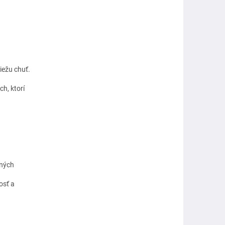
iežu chuť.
h, ktorí
ených
osť a