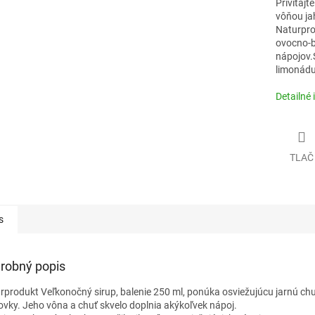
Privítajt
vôňou ja
Naturpro
ovocno-b
nápojov.S
limonádu
Detailné 
TLAČ
s
robný popis
rprodukt Veľkonočný sirup, balenie 250 ml, ponúka osviežujúcu jarnú chu
vky. Jeho vôna a chuť skvelo doplnia akýkoľvek nápoj.