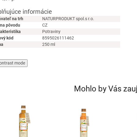
lňujúce informácie
vateľ na trh
NATURPRODUKT spol.s r.o.
ina pôvodu
CZ
akteristika
Potraviny
ový kód
8595026111462
ma
250 ml
ontrast mode
Mohlo by Vás zau