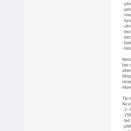
- pi
- ja
- me
- kys
- cit
- be
- be
- bal
- lo
Natu
bez 
alte
Siru
rece
deze
Tip 
Na p
- 2–3
- 25
- lad
- plá