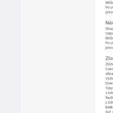
Môže
Po o
prir
Náv
Sirup
Odpo
Môže
Po o
prir
Zlo
Zlože
Cuko
silic
Výži
Ener
Tuky:
z to
Sach
z toh
Bielk
Soľ: 