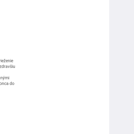
ieženie
 zdravšiu
tnými
konca do