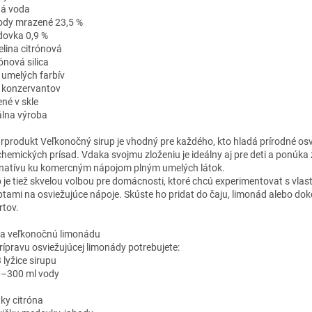
tná voda
hody mrazené 23,5 %
dovka 0,9 %
elina citrónová
rónová silica
z umelých farbív
z konzervantov
ené v skle
kálna výroba
rprodukt Veľkonočný sirup je vhodný pre každého, kto hladá prírodné osv
chemických prísad. Vdaka svojmu zloženiu je ideálny aj pre deti a ponúka
rnatívu ku komercným nápojom plným umelých látok.
p je tiež skvelou volbou pre domácnosti, ktoré chcú experimentovat s vlas
ptami na osviežujúce nápoje. Skúste ho pridat do čaju, limonád alebo do
rtov.
na veľkonočnú limonádu
rípravu osviežujúcej limonády potrebujete:
 lyžice sirupu
0–300 ml vody
tky citróna