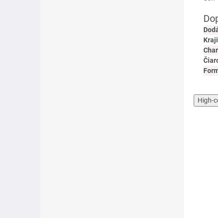
Dop
Dodá
Kraj
Char
Čiar
For
High-c