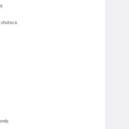
it
u chutou a
 vody.