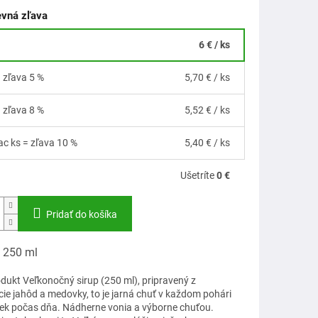
vná zľava
6 €
/ ks
= zľava 5 %
5,70 €
/ ks
= zľava 8 %
5,52 €
/ ks
iac ks = zľava 10 %
5,40 €
/ ks
Ušetríte
0 €
Pridať do košíka
: 250 ml
dukt Veľkonočný sirup (250 ml), pripravený z
ie jahôd a medovky, to je jarná chuť v každom pohári
ek počas dňa. Nádherne vonia a výborne chuťou.