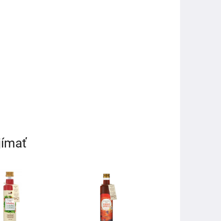
jímať