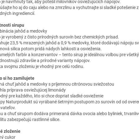
p je navrhnutý tak, aby potešil milovníkov osviežujúcich nápojov.
úšajte ho aj do caju alebo na zmrzlinu a vychutnajte si sladké potešenie z
dných ingrediencií.
tnosti sirupu
inácia jahôd a medovky
p je vyrobený z čisto prírodných surovín bez chemických prísad.
huje 23,5 % mrazených jahôd a 0,9 % medovky, ktoré dodávajú nápoju sv
ónová silica potom pridá nádych lahkosti a osvieženia.
umelých farbív a konzervantov – tento sirup je ideálnou volbou pre všetkýc
dnostnujú zdravšie a prírodné varianty nápojov.
a svojmu zloženiu je vhodný pre celú rodinu.
o si ho zamilujete
rná chuť jahôd a medovky s príjemnou citrónovou sviežostou
chla príprava osviežujúcej limonády
odný pre každého, kto si chce dopriat sladké osvieženie
rupy Naturprodukt sú vyrábané šetrným postupom zo surovín od od over
vateľov.
nu a chuť sirupom dodáva primeraná dávka ovocia alebo byliniek, trvanliv
litu zabezpečujú rastlinné silice.
é zloženie
pný cukor