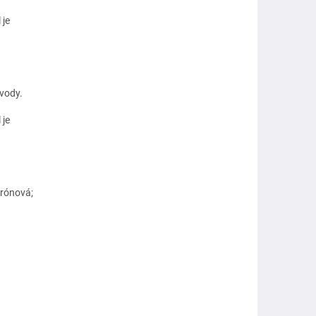
 je
 vody.
 je
trónová;