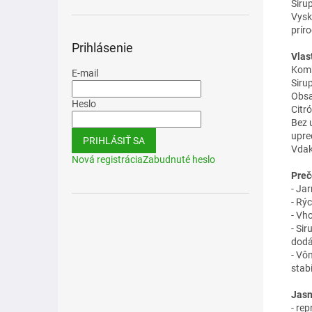
Siru
Vysk
príro
Prihlásenie
Vlas
Komb
E-mail
Siru
Obsa
Heslo
Citr
Bez 
upre
PRIHLÁSIŤ SA
Vdak
Nová registrácia
Zabudnuté heslo
Preč
- Ja
- Rý
- Vh
- Si
dodá
- Vô
stabi
Jasn
- re