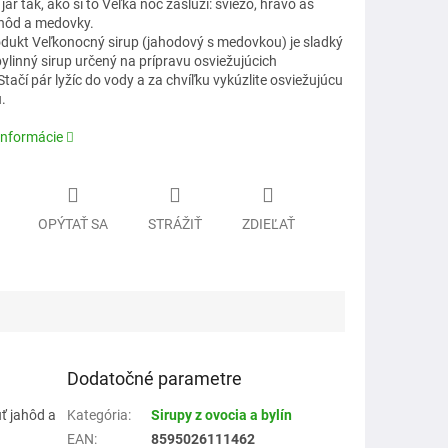
e jar tak, ako si to Veľká noc zaslúži: sviežo, hravo as
hôd a medovky.
dukt Veľkonocný sirup (jahodový s medovkou) je sladký
ylinný sirup určený na prípravu osviežujúcich
tačí pár lyžíc do vody a za chvíľku vykúzlite osviežujúcu
.
informácie
OPÝTAŤ SA
STRÁŽIŤ
ZDIEĽAŤ
Dodatočné parametre
ť jahôd a
Kategória
:
Sirupy z ovocia a bylín
EAN
:
8595026111462