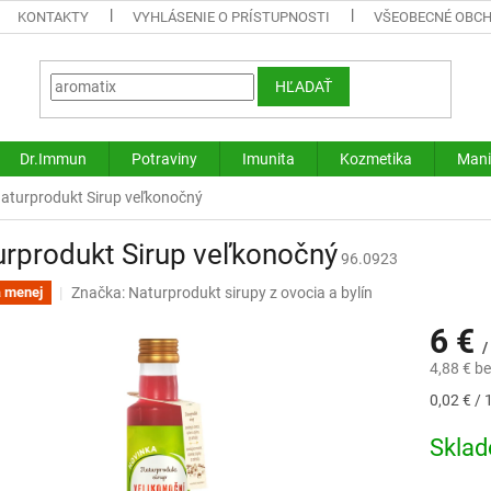
KONTAKTY
VYHLÁSENIE O PRÍSTUPNOSTI
VŠEOBECNÉ OBC
HĽADAŤ
Dr.Immun
Potraviny
Imunita
Kozmetika
Mani
aturprodukt Sirup veľkonočný
rprodukt Sirup veľkonočný
96.0923
Značka:
Naturprodukt sirupy z ovocia a bylín
a menej
6 €
/
4,88 € b
Jednotk
0,02 € / 
cena:
Skla