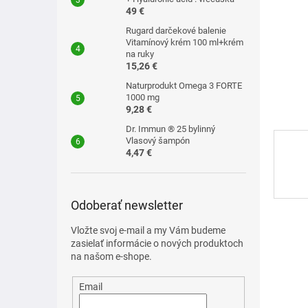
49 €
Rugard darčekové balenie
Vitamínový krém 100 ml+krém
na ruky
15,26 €
Naturprodukt Omega 3 FORTE
1000 mg
9,28 €
Dr. Immun ® 25 bylinný
Vlasový šampón
4,47 €
Odoberať newsletter
Vložte svoj e-mail a my Vám budeme
zasielať informácie o nových produktoch
na našom e-shope.
Email