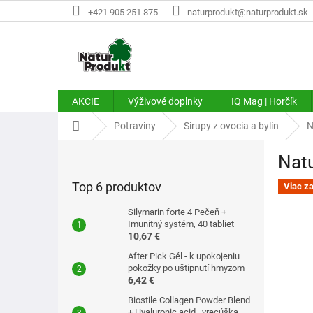
Prejsť
+421 905 251 875
naturprodukt@naturprodukt.sk
na
obsah
AKCIE
Výživové doplnky
IQ Mag | Horčík
Domov
Potraviny
Sirupy z ovocia a bylín
N
B
Natu
o
č
Top 6 produktov
Viac z
n
ý
Silymarin forte 4 Pečeň +
p
Imunitný systém, 40 tabliet
10,67 €
a
n
After Pick Gél - k upokojeniu
e
pokožky po uštipnutí hmyzom
6,42 €
l
Biostile Collagen Powder Blend
+ Hyaluronic acid . vrecúška