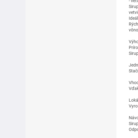
- ve
Siru
vetv
Ideá
Rých
vôno
Výho
Prír
Siru
Jedn
Stačí
Vhod
Vďak
Loká
Vyro
Návo
Sirup
Odpo