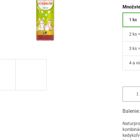
Množste
1 ks
2 ks 
3 ks 
4 a v
Balenie
Naturpro
kombinác
kedykoľv