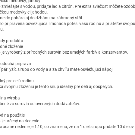
tvičku medovky, jahody
p zmiešajte s vodou, pridajte lad a citrón. Pre extra sviežost môžete ozdob
ičkou medovky ci jahodou.
lne do pohára aj do džbánu na záhradný stôl.
lo pripravená osviežujúca limonáda poteší vašu rodinu a priateľov svojo
u.
dy produktu
odné zloženie
p je vyrobený z prírodných surovín bez umelých farbív a konzervantov.
oduchá príprava
 pár lyžíc sirupu do vody a a za chvíľu máte osviežujúci nápoj.
ný pre celú rodinu
a svojmu zloženiu je tento sirup ideálny pre deti aj dospelých.
lna výroba
bené zo surovín od overených dodávateľov.
d na použitie
 je určený na riedenie.
rúčané riedenie je 1:10, co znamená, že na 1 diel sirupu pridáte 10 dielov