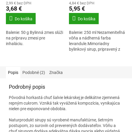
2,99 € bez DPH
4,84 € bez DPH
3,68 €
5,95 €
Do košíka
Do košíka
Balenie: 50 g Bylinná zmes slúži
Balenie: 250 ml Nezameniteľná
na prípravu zmesi pre
vôňa a nádherná farba
inhaláciu.
levandule.Mimoriadny
bylinkový sirup, pripravený z
voľne rastúcej levandule.
Naturprodukt sirupy sú
vyrábané manufaktúrnym...
Popis
Podobné (2)
Značka
Podrobný popis
Pôvodná horkastá chuť šalvie lekárskej je delikátne zjemnená
repným cukrom. Vzniká tak vyvážená kompozícia, vynikajúca
nielen pre exponované obdobia.
Naturprodukt sirupy sú vyrobené manufaktúrne, šetrným
postupom, zo surovín od preverených dodávateľov. Vôňu a
chuť sirupom dodáva adekvátna dávka ovocia alebo výdatná