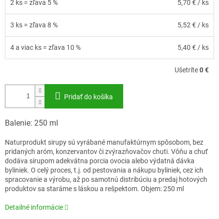
2 ks = zľava 5 %
5,70 €
/ ks
3 ks = zľava 8 %
5,52 €
/ ks
4 a viac ks = zľava 10 %
5,40 €
/ ks
Ušetríte
0 €
Pridať do košíka
Balenie: 250 ml
Naturprodukt sirupy sú vyrábané manufaktúrnym spôsobom, bez
pridaných aróm, konzervantov či zvýrazňovačov chuti. Vôňu a chuť
dodáva sirupom adekvátna porcia ovocia alebo výdatná dávka
byliniek. O celý proces, t.j. od pestovania a nákupu byliniek, cez ich
spracovanie a výrobu, až po samotnú distribúciu a predaj hotových
produktov sa staráme s láskou a rešpektom. Objem: 250 ml
Detailné informácie