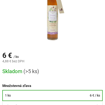
6 €
/ ks
4,88 € bez DPH
Jednotková
Skladom
(>5 ks)
cena:
Množstevná zľava
1 ks
6 €
/ ks