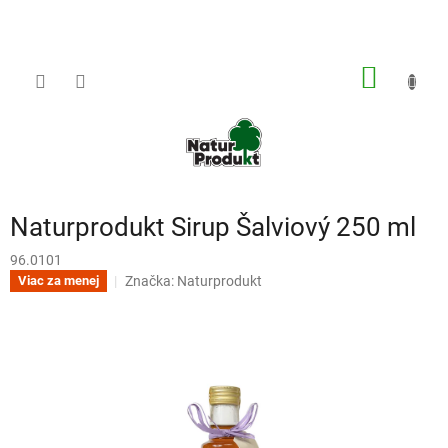
Prejsť
na
obsah
NÁKU
KOŠÍK
Naturprodukt Sirup Šalviový 250 ml
96.0101
Značka:
Naturprodukt
Viac za menej