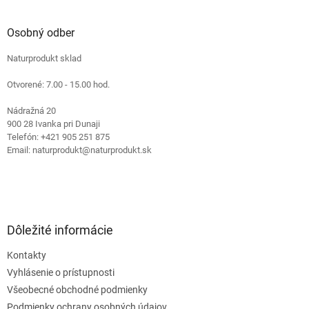
á
d
p
a
ä
Osobný odber
c
t
i
Naturprodukt sklad
i
e
e
p
Otvorené: 7.00 - 15.00 hod.
r
v
Nádražná 20
k
900 28 Ivanka pri Dunaji
y
Telefón: +421 905 251 875
v
Email: naturprodukt@naturprodukt.sk
ý
p
i
s
u
Dôležité informácie
Kontakty
Vyhlásenie o prístupnosti
Všeobecné obchodné podmienky
Podmienky ochrany osobných údajov