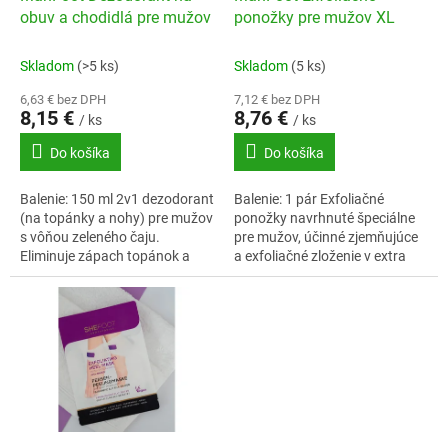
o
u
obuv a chodidlá pre mužov
ponožky pre mužov XL
v
k
t
Skladom
(>5 ks)
Skladom
(5 ks)
o
6,63 € bez DPH
7,12 € bez DPH
v
8,15 €
8,76 €
/ ks
/ ks
Do košíka
Do košíka
Balenie: 150 ml 2v1 dezodorant
Balenie: 1 pár Exfoliačné
(na topánky a nohy) pre mužov
ponožky navrhnuté špeciálne
s vôňou zeleného čaju.
pre mužov, účinné zjemňujúce
Eliminuje zápach topánok a
a exfoliačné zloženie v extra
nôh už po jednom použití a
veľkej (XL) veľkosti.
zabraňuje jeho výskytu.
Obsahuje...