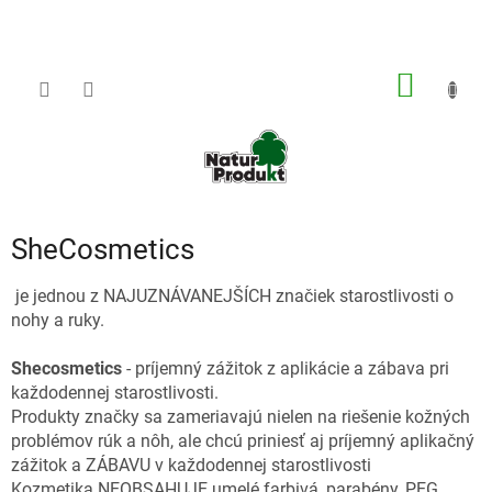
Prejsť
na
obsah
NÁKU
KOŠÍK
SheCosmetics
je jednou z NAJUZNÁVANEJŠÍCH značiek starostlivosti o
nohy a ruky.
Shecosmetics
- príjemný zážitok z aplikácie a zábava pri
každodennej starostlivosti.
Produkty značky sa zameriavajú nielen na riešenie kožných
problémov rúk a nôh, ale chcú priniesť aj príjemný aplikačný
zážitok a ZÁBAVU v každodennej starostlivosti
Kozmetika NEOBSAHUJE umelé farbivá, parabény, PEG,