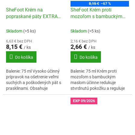
8,15 €
–67 %
SheFoot Krém na
SheFoot Krém proti
popraskané päty EXTRA
mozoľom s bambuckým
plus + bambucké maslo
maslom
Skladom
(>5 ks)
Skladom
(>5 ks)
6,63 € bez DPH
2,16 € bez DPH
8,15 €
2,66 €
/ ks
/ ks
Do košíka
Do košíka
Balenie: 75 ml Vysoko účinný
Balenie: 75 ml Krém proti
prípravok na ošetrenie veľmi
mozoľom s bambuckým
suchých a poškodených pät s
maslom účinne redukuje
prasklinami. Obsahuje
stvrdnutú pokožku a reguluje
bambucké maslo a 30%
proces rohovatenia. Vhodný
urey.Vhodný pre diabetikov.
pre diabetikov.
EXP 09/2026