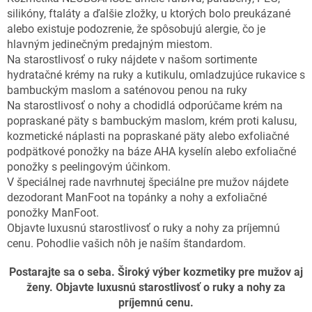
silikóny, ftaláty a ďalšie zložky, u ktorých bolo preukázané
alebo existuje podozrenie, že spôsobujú alergie, čo je
hlavným jedinečným predajným miestom.
Na starostlivosť o ruky nájdete v našom sortimente
hydratačné krémy na ruky a kutikulu, omladzujúce rukavice s
bambuckým maslom a saténovou penou na ruky
Na starostlivosť o nohy a chodidlá odporúčame krém na
popraskané päty s bambuckým maslom, krém proti kalusu,
kozmetické náplasti na popraskané päty alebo exfoliačné
podpätkové ponožky na báze AHA kyselín alebo exfoliačné
ponožky s peelingovým účinkom.
V špeciálnej rade navrhnutej špeciálne pre mužov nájdete
dezodorant ManFoot na topánky a nohy a exfoliačné
ponožky ManFoot.
Objavte luxusnú starostlivosť o ruky a nohy za príjemnú
cenu. Pohodlie vašich nôh je naším štandardom.
Postarajte sa o seba. Široký výber kozmetiky pre mužov aj
ženy. Objavte luxusnú starostlivosť o ruky a nohy za
príjemnú cenu.