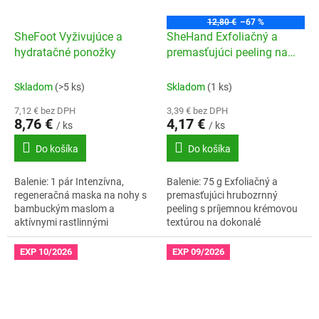
12,80 €
–67 %
SheFoot Vyživujúce a
SheHand Exfoliačný a
hydratačné ponožky
premasťujúci peeling na
ruky
Skladom
(>5 ks)
Skladom
(1 ks)
7,12 € bez DPH
3,39 € bez DPH
8,76 €
4,17 €
/ ks
/ ks
Do košíka
Do košíka
Balenie: 1 pár Intenzívna,
Balenie: 75 g Exfoliačný a
regeneračná maska na nohy s
premasťujúci hrubozrnný
bambuckým maslom a
peeling s príjemnou krémovou
aktívnymi rastlinnými
textúrou na dokonalé
extraktmi.Vhodné pre
vyhladenie a regeneráciu citlivej
diabetikov.
pokožky rúk.Vegan.
EXP 10/2026
EXP 09/2026