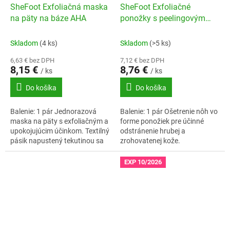
SheFoot Exfoliačná maska
SheFoot Exfoliačné
na päty na báze AHA
ponožky s peelingovým
účinkom
Skladom
(4 ks)
Skladom
(>5 ks)
6,63 € bez DPH
7,12 € bez DPH
8,15 €
8,76 €
/ ks
/ ks
Do košíka
Do košíka
Balenie: 1 pár Jednorazová
Balenie: 1 pár Ošetrenie nôh vo
maska na päty s exfoliačným a
forme ponožiek pre účinné
upokojujúcim účinkom. Textilný
odstránenie hrubej a
pásik napustený tekutinou sa
zrohovatenej kože.
aplikuje iba na zrohovatené
päty.
EXP 10/2026