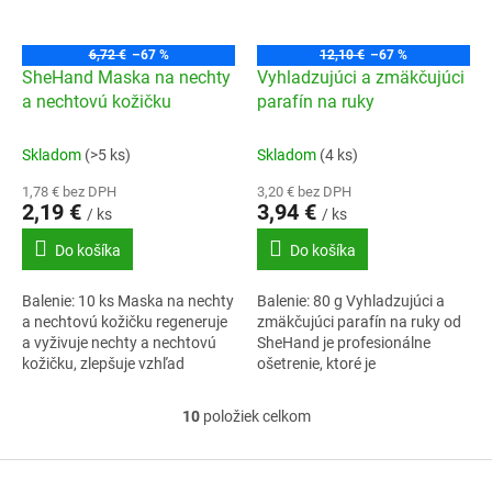
6,72 €
–67 %
12,10 €
–67 %
SheHand Maska na nechty
Vyhladzujúci a zmäkčujúci
a nechtovú kožičku
parafín na ruky
Skladom
(>5 ks)
Skladom
(4 ks)
1,78 € bez DPH
3,20 € bez DPH
2,19 €
3,94 €
/ ks
/ ks
Do košíka
Do košíka
Balenie: 10 ks Maska na nechty
Balenie: 80 g Vyhladzujúci a
a nechtovú kožičku regeneruje
zmäkčujúci parafín na ruky od
a vyživuje nechty a nechtovú
SheHand je profesionálne
kožičku, zlepšuje vzhľad
ošetrenie, ktoré je
nechtov. Obsahuje 10 masiek,
prispôsobené na domáce
jednu masku na prst/necht.
použitie. Už po prvej aplikácii
10
položiek celkom
O
odstráni pocit...
v
l
Z
á