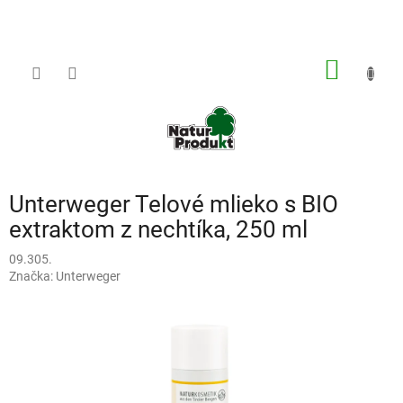
Prejsť
na
obsah
NÁKU
KOŠÍK
Unterweger Telové mlieko s BIO
extraktom z nechtíka, 250 ml
09.305.
Značka:
Unterweger