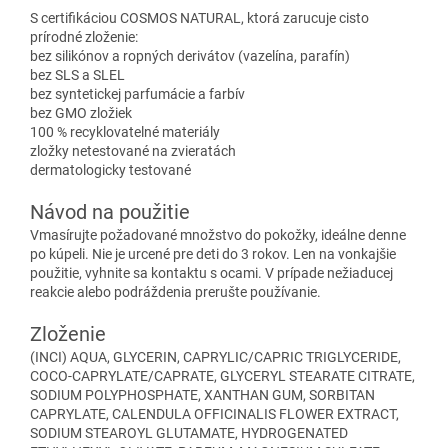
S certifikáciou COSMOS NATURAL, ktorá zarucuje cisto
prírodné zloženie:
bez silikónov a ropných derivátov (vazelína, parafín)
bez SLS a SLEL
bez syntetickej parfumácie a farbív
bez GMO zložiek
100 % recyklovatelné materiály
zložky netestované na zvieratách
dermatologicky testované
Návod na použitie
Vmasírujte požadované množstvo do pokožky, ideálne denne
po kúpeli. Nie je urcené pre deti do 3 rokov. Len na vonkajšie
použitie, vyhnite sa kontaktu s ocami. V prípade nežiaducej
reakcie alebo podráždenia prerušte používanie.
Zloženie
(INCI) AQUA, GLYCERIN, CAPRYLIC/CAPRIC TRIGLYCERIDE,
COCO-CAPRYLATE/CAPRATE, GLYCERYL STEARATE CITRATE,
SODIUM POLYPHOSPHATE, XANTHAN GUM, SORBITAN
CAPRYLATE, CALENDULA OFFICINALIS FLOWER EXTRACT,
SODIUM STEAROYL GLUTAMATE, HYDROGENATED