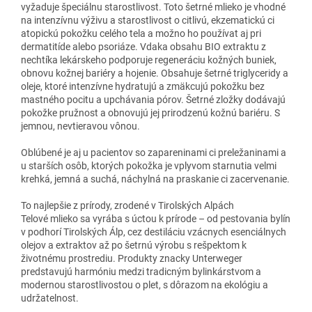
vyžaduje špeciálnu starostlivost. Toto šetrné mlieko je vhodné
na intenzívnu výživu a starostlivost o citlivú, ekzematickú ci
atopickú pokožku celého tela a možno ho používat aj pri
dermatitíde alebo psoriáze. Vdaka obsahu BIO extraktu z
nechtíka lekárskeho podporuje regeneráciu kožných buniek,
obnovu kožnej bariéry a hojenie. Obsahuje šetrné triglyceridy a
oleje, ktoré intenzívne hydratujú a zmäkcujú pokožku bez
mastného pocitu a upchávania pórov. Šetrné zložky dodávajú
pokožke pružnost a obnovujú jej prirodzenú kožnú bariéru. S
jemnou, nevtieravou vônou.
Oblúbené je aj u pacientov so zapareninami ci preležaninami a
u starších osôb, ktorých pokožka je vplyvom starnutia velmi
krehká, jemná a suchá, náchylná na praskanie ci zacervenanie.
To najlepšie z prírody, zrodené v Tirolských Alpách
Telové mlieko sa vyrába s úctou k prírode – od pestovania bylín
v podhorí Tirolských Álp, cez destiláciu vzácnych esenciálnych
olejov a extraktov až po šetrnú výrobu s rešpektom k
životnému prostrediu. Produkty znacky Unterweger
predstavujú harmóniu medzi tradicným bylinkárstvom a
modernou starostlivostou o plet, s dôrazom na ekológiu a
udržatelnost.