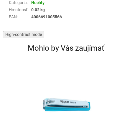
Kategória
:
Nechty
Hmotnosť
:
0.02 kg
EAN
:
4006691005566
High-contrast mode
Mohlo by Vás zaujímať