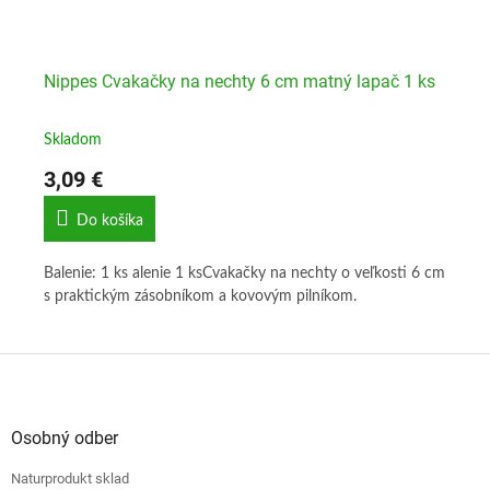
Nippes Cvakačky na nechty 6 cm matný lapač 1 ks
Ni
1 
Skladom
Sk
3,09 €
4,
Do košíka
 cm
Balenie: 1 ks alenie 1 ksCvakačky na nechty o veľkosti 6 cm
Bal
s praktickým zásobníkom a kovovým pilníkom.
pr
Z
á
p
ä
Osobný odber
t
Naturprodukt sklad
i