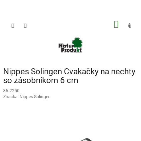
Prejsť
na
obsah
NÁKU
KOŠÍK
Nippes Solingen Cvakačky na nechty
so zásobníkom 6 cm
86.2250
Značka:
Nippes Solingen