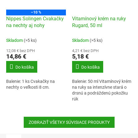
–10 %
Nippes Solingen Cvakačky
Vitamínový krém na ruky
na nechty aj nohy
Rugard, 50 ml
Skladom
(>5 ks)
Skladom
(>5 ks)
12,08 € bez DPH
4,21 € bez DPH
14,86 €
5,18 €
Do košíka
Do košíka
Balenie: 1 ks Cvakačky na
Balenie: 50 ml Vitamínový krém
nechty o veľkosti 8 cm.
na ruky sa intenzívne stará o
drsnú a podráždenú pokožku
rúk
ZOBRAZIŤ VŠETKY SÚVISIACE PRODUKTY