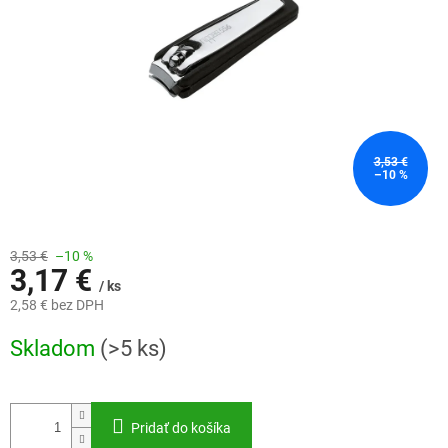
3,53 €
–10 %
3,53 €
–10 %
3,17 €
/ ks
2,58 € bez DPH
Jednotková
Skladom
(>5 ks)
cena:
Pridať do košíka