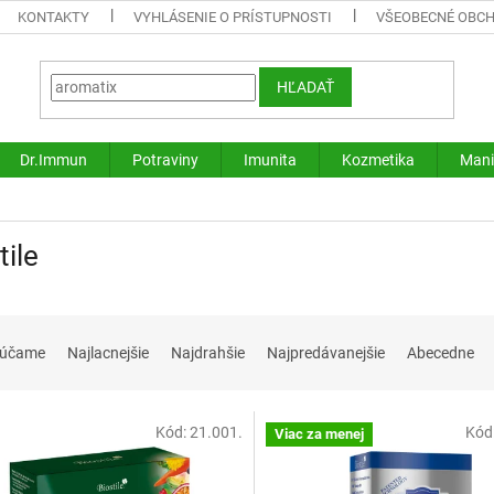
KONTAKTY
VYHLÁSENIE O PRÍSTUPNOSTI
VŠEOBECNÉ OBC
HĽADAŤ
Dr.Immun
Potraviny
Imunita
Kozmetika
Mani
tile
rúčame
Najlacnejšie
Najdrahšie
Najpredávanejšie
Abecedne
Kód:
21.001.
Kód
Viac za menej