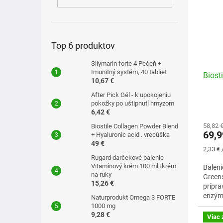
i
p
s
r
p
o
r
d
o
u
Top 6 produktov
d
k
Silymarin forte 4 Pečeň +
u
t
Imunitný systém, 40 tabliet
Biost
k
o
10,67 €
t
v
After Pick Gél - k upokojeniu
o
pokožky po uštipnutí hmyzom
v
6,42 €
58,82 
Biostile Collagen Powder Blend
69,9
+ Hyaluronic acid . vrecúška
49 €
Jednot
2,33 € 
cena:
Rugard darčekové balenie
Vitamínový krém 100 ml+krém
Baleni
na ruky
Greens
15,26 €
prípra
enzýma
Naturprodukt Omega 3 FORTE
prášku
1000 mg
9,28 €
Viac 