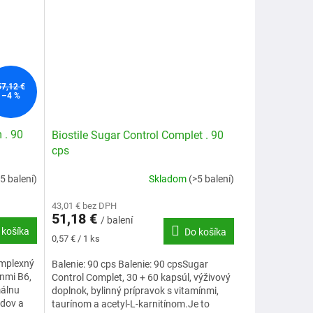
57,12 €
–4 %
 . 90
Biostile Sugar Control Complet . 90
cps
5 balení)
Skladom
(>5 balení)
43,01 € bez DPH
51,18 €
/ balení
 košíka
Do košíka
Jednotková
0,57 € / 1 ks
cena:
omplexný
Balenie: 90 cps Balenie: 90 cpsSugar
ínmi B6,
Control Complet, 30 + 60 kapsúl, výživový
málnu
doplnok, bylinný prípravok s vitamínmi,
idov a
taurínom a acetyl-L-karnitínom.Je to