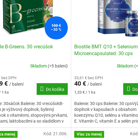
100 €
–30 %
ile B-Greens. 30 vrecúšok
Biostile BMT Q10 + Selenium
Microencapsulated. 30 cps
Skladom
(>5 balení)
Skladom
(>
€ bez DPH
33,61 € bez DPH
9 €
40 €
/ balení
/ balení
Do košíka
Do
ková
Jednotková
/ 1 ks
1,33 € / 1 ks
cena:
e: 30sáčok Balenie: 30 vrecúšokB-
Balenie: 30 cps Balenie: 30 cpsVý
 je výživový doplnok, bylinný
doplnok v kapsuliach s obsahom
vok s vitamínmi, stopovými prvkami,
koenzýmu Q10, selénu a vitamínov
mi, laktobacilmi a so sladidlom v
E. Vitamín C, vitamín E a selén pri
 na prípravu...
k ochrane buniek pred...
Kód:
21.006.
Kód
za menej
Viac za menej