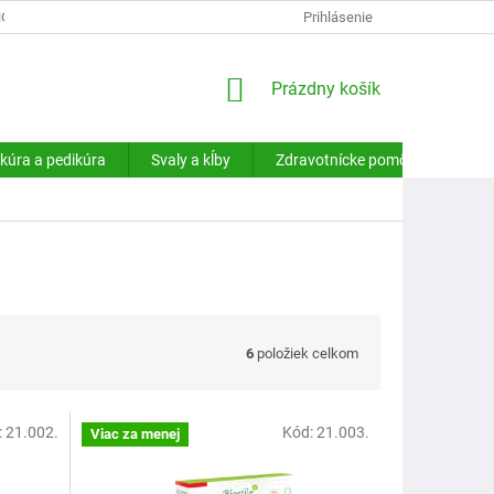
HODNÉ PODMIENKY
PODMIENKY OCHRANY OSOBNÝCH ÚDAJOV
Prihlásenie
NÁKUPNÝ
Prázdny košík
KOŠÍK
kúra a pedikúra
Svaly a kĺby
Zdravotnícke pomôcky
Sa
6
položiek celkom
:
21.002.
Kód:
21.003.
Viac za menej