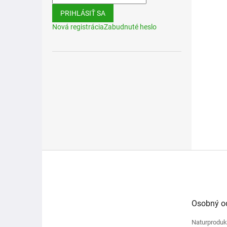
PRIHLÁSIŤ SA
Nová registrácia
Zabudnuté heslo
Z
á
p
ä
t
Osobný o
i
e
Naturproduk