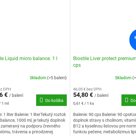
ile Liquid micro balance. 1 l
Biostile Liver protect premium
cps
Skladom
(>5 balení)
Skladom
(>
ez DPH
46,05 € bez DPH
6 €
54,80 €
/ balení
/ balení
Do košíka
Do
ková
Jednotková
/ 1 ml
0,61 € / 1 ks
cena:
: 1 liter Balenie: 1 literTekutý roztok
Balenie: 90 cps Balenie: 90 cpsK
Balance, 1000 ml, je tekutý doplnok
doplnok stravy s cholínom, vitam
y zameraný na podporu črevného
B12 a kyselinou listovou pre nor
iómu, trávenia a prirodzenej
funkciu pečene, metabolizmus lip