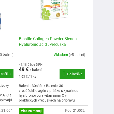
Biostile Collagen Powder Blend +
Hyaluronic acid . vrecúška
5 balení)
Skladom
(>5 balení)
41,18 € bez DPH
49 €
/ balení
 košíka
Do košíka
Jednotková
1,63 € / 1 ks
cena:
živový
Balenie: 30sáčok Balenie: 30
vrecúšokKolagén v prášku s kyselinou
 A, C a
hyalurónovou a vitamínom C v
spievajú
praktických vrecúškach na prípravu
nápojov, doplnok stravy so sladidlami,
30...
:
21.004.
Kód:
21.005.
Viac za menej