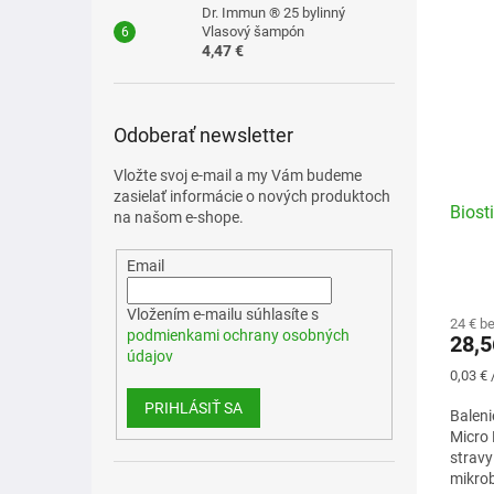
Dr. Immun ® 25 bylinný
Vlasový šampón
4,47 €
Odoberať newsletter
Vložte svoj e-mail a my Vám budeme
zasielať informácie o nových produktoch
Biost
na našom e-shope.
Email
Vložením e-mailu súhlasíte s
24 € b
podmienkami ochrany osobných
28,5
údajov
Jednot
0,03 € 
cena:
PRIHLÁSIŤ SA
Balenie
Micro 
strav
mikrob