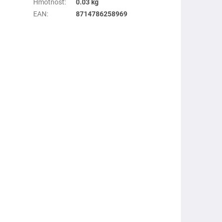
Hmotnosť
:
0.03 kg
EAN
:
8714786258969