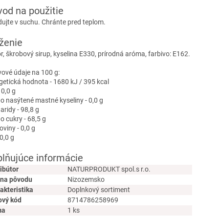
od na použitie
dujte v suchu. Chránte pred teplom.
ženie
r, škrobový sirup, kyselina E330, prírodná aróma, farbivo: E162.
vové údaje na 100 g:
getická hodnota - 1680 kJ / 395 kcal
 0,0 g
ho nasýtené mastné kyseliny - 0,0 g
aridy - 98,8 g
o cukry - 68,5 g
oviny - 0,0 g
 0,0 g
lňujúce informácie
ribútor
NATURPRODUKT spol.s r.o.
ina pôvodu
Nizozemsko
akteristika
Doplnkový sortiment
ový kód
8714786258969
ma
1 ks