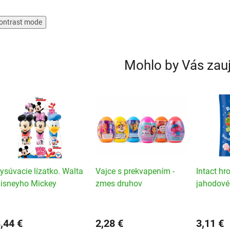
ontrast mode
Mohlo by Vás zau
ysúvacie lízatko. Walta
Vajce s prekvapením -
Intact hr
isneyho Mickey
zmes druhov
jahodové 
ouse. 1 ks
,44 €
2,28 €
3,11 €