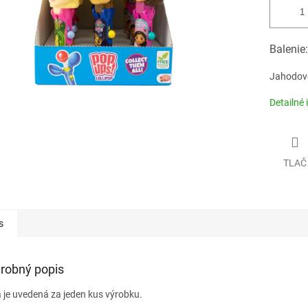
Balenie:
Jahodové
Detailné 
TLAČ
s
robný popis
 je uvedená za jeden kus výrobku.