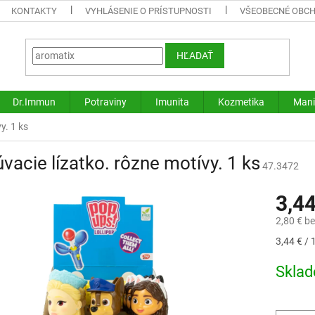
KONTAKTY
VYHLÁSENIE O PRÍSTUPNOSTI
VŠEOBECNÉ OBC
HĽADAŤ
Dr.Immun
Potraviny
Imunita
Kozmetika
Mani
y. 1 ks
vacie lízatko. rôzne motívy. 1 ks
47.3472
3,4
2,80 € b
Jednotk
3,44 € / 
cena:
Skla