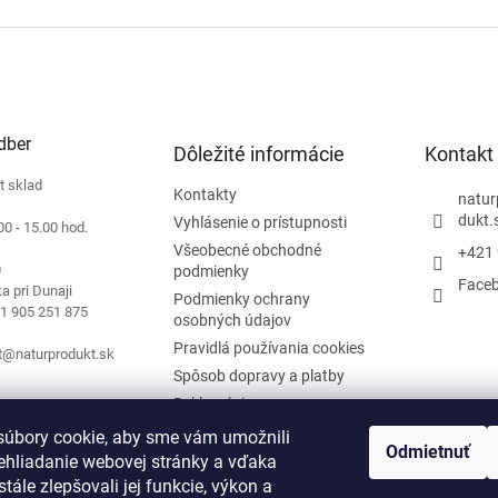
dber
Dôležité informácie
Kontakt
t sklad
Kontakty
natur
dukt.
Vyhlásenie o prístupnosti
00 - 15.00 hod.
Všeobecné obchodné
+421 
0
podmienky
Face
a pri Dunaji
Podmienky ochrany
21 905 251 875
osobných údajov
Pravidlá používania cookies
t@naturprodukt.sk
Spôsob dopravy a platby
Reklamácie
Blog
úbory cookie, aby sme vám umožnili
Odmietnuť
História Naturprodukt
ehliadanie webovej stránky a vďaka
tále zlepšovali jej funkcie, výkon a
Podmienky Black Friday 2025