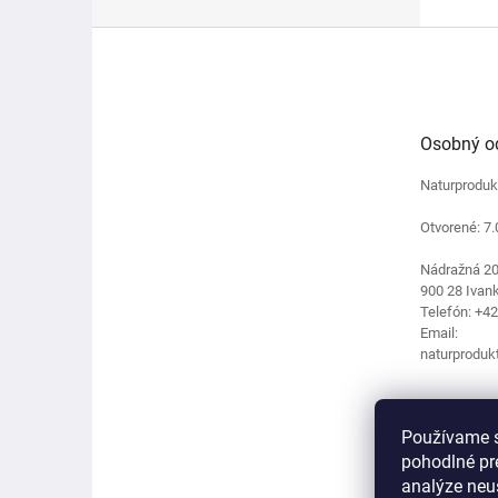
Z
á
p
ä
t
Osobný o
i
e
Naturproduk
Otvorené: 7.
Nádražná 2
900 28 Ivank
Telefón: +4
Email:
naturproduk
Používame s
pohodlné pr
analýze neus