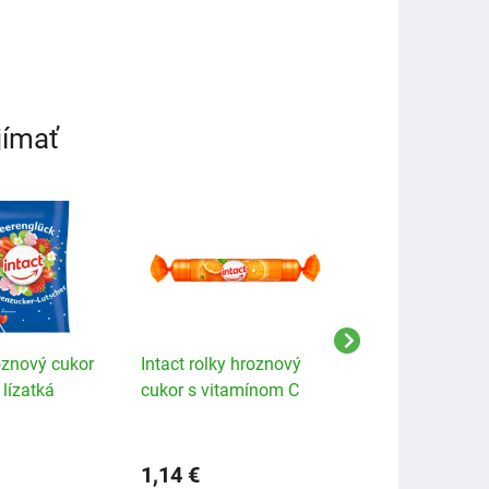
jímať
oznový cukor
Intact rolky hroznový
INTACT MULTI V
lízatká
cukor s vitamínom C
hroznový cukor 7
pomaranč
1,14 €
1,73 €