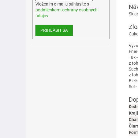
Vložením e-mailu súhlasíte s
Náv
podmienkami ochrany osobných
Skla
údajov
Zlo
PRIHLÁSIŤ SA
Cuko
Výži
Ener
Tuk -
z to
Sach
z toh
Bielk
Sol -
Dop
Dist
Kraj
Char
Čiar
For