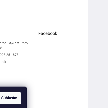
Facebook
produkt
@
naturpro
sk
905 251 875
book
Súhlasím