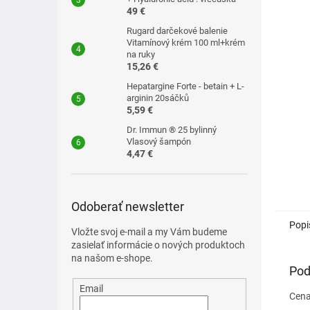
49 €
Rugard darčekové balenie
Vitamínový krém 100 ml+krém
na ruky
15,26 €
Hepatargine Forte - betain + L-
arginin 20sáčků
5,59 €
Dr. Immun ® 25 bylinný
Vlasový šampón
4,47 €
Odoberať newsletter
Popi
Vložte svoj e-mail a my Vám budeme
zasielať informácie o nových produktoch
na našom e-shope.
Pod
Email
Cena