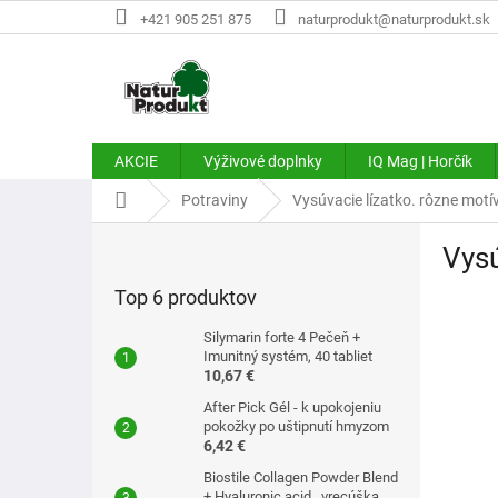
Prejsť
+421 905 251 875
naturprodukt@naturprodukt.sk
na
obsah
AKCIE
Výživové doplnky
IQ Mag | Horčík
Domov
Potraviny
Vysúvacie lízatko. rôzne motív
B
Vysú
o
č
Top 6 produktov
n
ý
Silymarin forte 4 Pečeň +
p
Imunitný systém, 40 tabliet
10,67 €
a
n
After Pick Gél - k upokojeniu
e
pokožky po uštipnutí hmyzom
6,42 €
l
Biostile Collagen Powder Blend
+ Hyaluronic acid . vrecúška