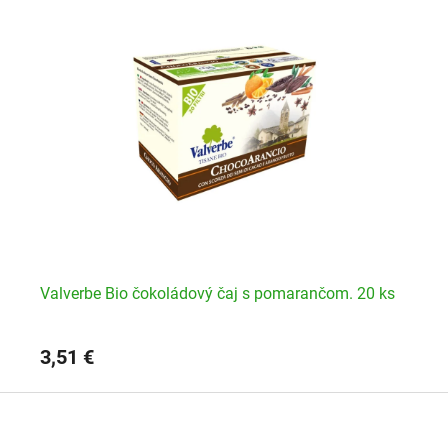
Valverbe Bio čokoládový čaj s pomarančom. 20 ks
Vi
3,51 €
3,
Z
á
p