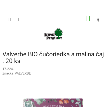
Prejsť
na
obsah
NÁKU
KOŠÍK
Valverbe BIO čučoriedka a malina čaj
. 20 ks
17.224.
Značka:
VALVERBE