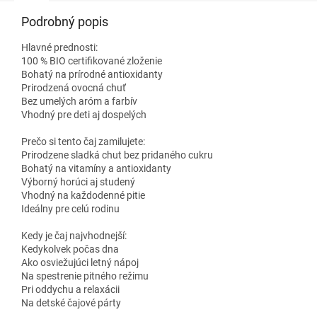
Podrobný popis
Hlavné prednosti:
100 % BIO certifikované zloženie
Bohatý na prírodné antioxidanty
Prirodzená ovocná chuť
Bez umelých aróm a farbív
Vhodný pre deti aj dospelých
Prečo si tento čaj zamilujete:
Prirodzene sladká chut bez pridaného cukru
Bohatý na vitamíny a antioxidanty
Výborný horúci aj studený
Vhodný na každodenné pitie
Ideálny pre celú rodinu
Kedy je čaj najvhodnejší:
Kedykolvek počas dna
Ako osviežujúci letný nápoj
Na spestrenie pitného režimu
Pri oddychu a relaxácii
Na detské čajové párty