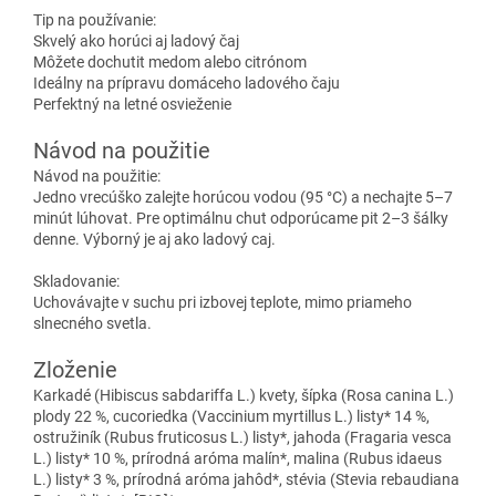
Tip na používanie:
Skvelý ako horúci aj ladový čaj
Môžete dochutit medom alebo citrónom
Ideálny na prípravu domáceho ladového čaju
Perfektný na letné osvieženie
Návod na použitie
Návod na použitie:
Jedno vrecúško zalejte horúcou vodou (95 °C) a nechajte 5–7
minút lúhovat. Pre optimálnu chut odporúcame pit 2–3 šálky
denne. Výborný je aj ako ladový caj.
Skladovanie:
Uchovávajte v suchu pri izbovej teplote, mimo priameho
slnecného svetla.
Zloženie
Karkadé (Hibiscus sabdariffa L.) kvety, šípka (Rosa canina L.)
plody 22 %, cucoriedka (Vaccinium myrtillus L.) listy* 14 %,
ostružiník (Rubus fruticosus L.) listy*, jahoda (Fragaria vesca
L.) listy* 10 %, prírodná aróma malín*, malina (Rubus idaeus
L.) listy* 3 %, prírodná aróma jahôd*, stévia (Stevia rebaudiana