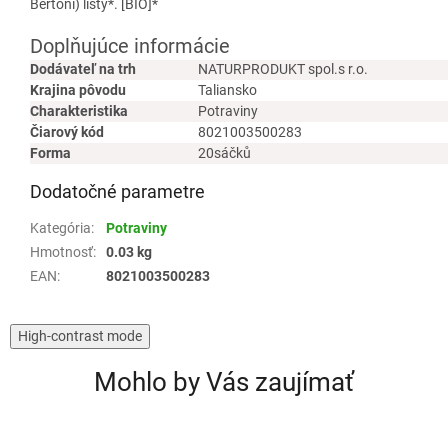
Bertoni) listy*. [BIO]*
Doplňujúce informácie
Dodávateľ na trh
NATURPRODUKT spol.s r.o.
Krajina pôvodu
Taliansko
Charakteristika
Potraviny
Čiarový kód
8021003500283
Forma
20sáčků
Dodatočné parametre
Kategória
:
Potraviny
Hmotnosť
:
0.03 kg
EAN
:
8021003500283
High-contrast mode
Mohlo by Vás zaujímať