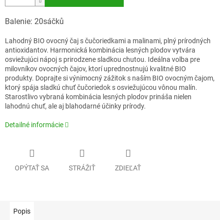
Balenie: 20sáčků
Lahodný BIO ovocný čaj s čučoriedkami a malinami, plný prírodných
antioxidantov. Harmonická kombinácia lesných plodov vytvára
osviežujúci nápoj s prirodzene sladkou chutou. Ideálna volba pre
milovníkov ovocných čajov, ktorí uprednostnujú kvalitné BIO
produkty. Doprajte si výnimocný zážitok s naším BIO ovocným čajom,
ktorý spája sladkú chuť čučoriedok s osviežujúcou vônou malín.
Starostlivo vybraná kombinácia lesných plodov prináša nielen
lahodnú chuť, ale aj blahodarné účinky prírody.
Detailné informácie
OPÝTAŤ SA
STRÁŽIŤ
ZDIEĽAŤ
Popis