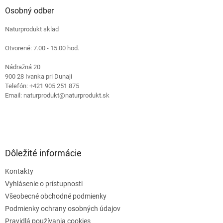
ä
Osobný odber
t
Naturprodukt sklad
i
e
Otvorené: 7.00 - 15.00 hod.
Nádražná 20
900 28 Ivanka pri Dunaji
Telefón: +421 905 251 875
Email: naturprodukt@naturprodukt.sk
Dôležité informácie
Kontakty
Vyhlásenie o prístupnosti
Všeobecné obchodné podmienky
Podmienky ochrany osobných údajov
Pravidlá používania cookies