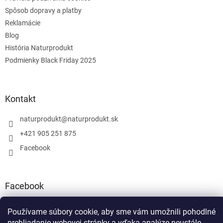
Spôsob dopravy a platby
Reklamácie
Blog
História Naturprodukt
Podmienky Black Friday 2025
Kontakt
naturprodukt
@
naturprodukt.sk
+421 905 251 875
Facebook
Facebook
Používame súbory cookie, aby sme vám umožnili pohodlné
prehliadanie webovej stránky a vďaka analýze neustále