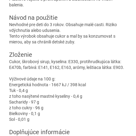
balenia.
Návod na použitie
Nevhodné pre deti do 3 rokov. Obsahuje malé casti. Riziko
vdýchnutia alebo udusenia.
Tento výrobok obsahuje cukor a mal by sa konzumovat s
mierou, aby sa chránili detské zuby.
Zloženie
Cukor, škrobový sirup, kyselina: E330, protihrudkujúca látka:
E470b, farbivá: E141, E162, E163, arómy, leštiaca látka: E903.
Výživové údaje na 100 g:
Energetická hodnota - 1667 kJ / 398 kcal
Tuk - 0,4 g
z toho nasýtené mastné kyseliny - 0,4 g
Sacharidy - 97 g
z toho cukry - 96 g
Bielkoviny - 0,1 g
Sol - 0,01 g
Doplňujúce informácie