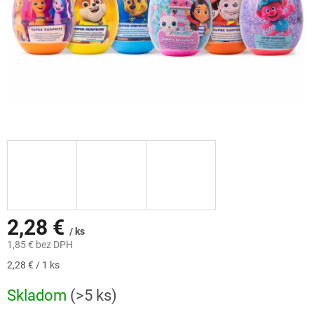
2,28 €
/ ks
1,85 € bez DPH
Jednotková
2,28 € / 1 ks
cena:
Skladom
(>5 ks)