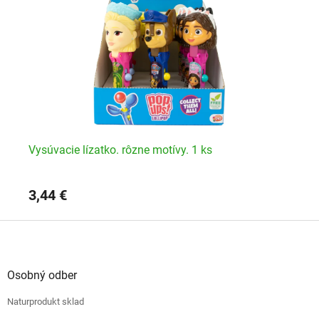
Vysúvacie lízatko. rôzne motívy. 1 ks
Vy
ks
3,44 €
3,
Z
á
p
ä
Osobný odber
t
Naturprodukt sklad
i