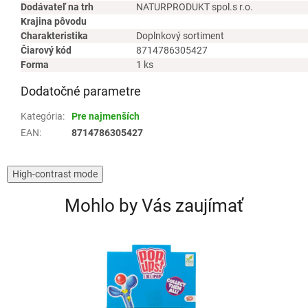
Dodávateľ na trh
NATURPRODUKT spol.s r.o.
Krajina pôvodu
Charakteristika
Doplnkový sortiment
Čiarový kód
8714786305427
Forma
1 ks
Dodatočné parametre
Kategória
:
Pre najmenších
EAN
:
8714786305427
High-contrast mode
Mohlo by Vás zaujímať