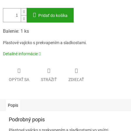
Pridať do košíka
Balenie: 1 ks
Plastové vajícko s prekvapením a sladkostami.
Detailné informácie
OPÝTAŤ SA
STRÁŽIŤ
ZDIEĽAŤ
Popis
Podrobný popis
Plastové vajícko s prekvapením a sladkostami vo vnútri