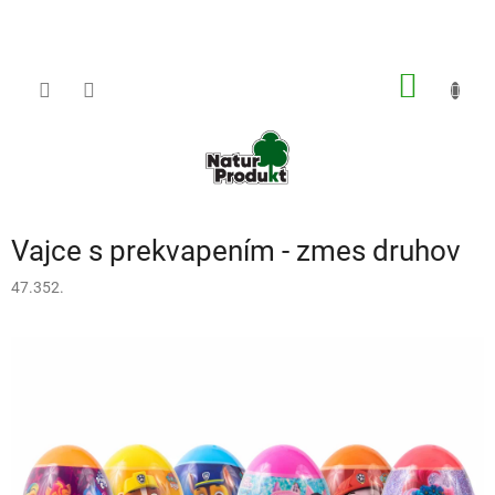
Prejsť
na
obsah
NÁKU
KOŠÍK
Vajce s prekvapením - zmes druhov
47.352.