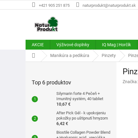
Prejsť
+421 905 251 875
naturprodukt@naturprodukt.sk
na
obsah
AKCIE
Výživové doplnky
IQ Mag | Horčík
Domov
Manikúra a pedikúra
Pinzety
Pinze
B
Pinz
o
č
Top 6 produktov
Značka
n
ý
Silymarin forte 4 Pečeň +
p
Imunitný systém, 40 tabliet
10,67 €
a
n
After Pick Gél - k upokojeniu
e
pokožky po uštipnutí hmyzom
6,42 €
l
Biostile Collagen Powder Blend
+ Hyaluronic acid . vrecúška