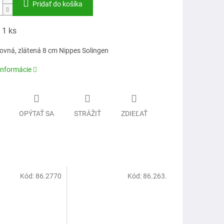
Pridať do košíka
 1 ks
rovná, zlátená 8 cm Nippes Solingen
informácie
OPÝTAŤ SA
STRÁŽIŤ
ZDIEĽAŤ
Kód:
86.2770
Kód:
86.263.