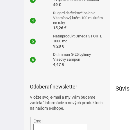
49 €
Rugard darčekové balenie
Vitamínový krém 100 ml+krém
na ruky
15,26 €
Naturprodukt Omega 3 FORTE
1000 mg
9,28 €
Dr. Immun ® 25 bylinný
Vlasový šampón
4,47 €
Odoberať newsletter
Súvis
Vložte svoj e-mail a my Vám budeme
zasielať informácie o nových produktoch
na našom e-shope.
Email