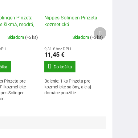
olingen Pinzeta
Nippes Solingen Pinzeta
m šikmá, modrá,
kozmetická
Ďalší
produkt
Skladom
(>5 ks)
Skladom
(>5 ks)
 DPH
9,31 € bez DPH
11,45 €
šíka
Do košíka
ks Pinzeta pre
Balenie: 1 ks Pinzeta pre
 i kozmetické
kozmetické salóny, ale aj
ppes Solingen
domáce použitie.
cm.