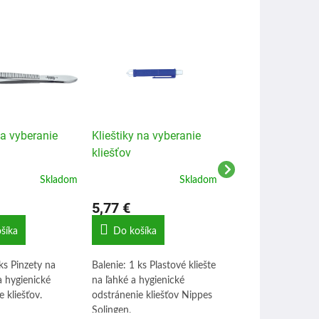
a vyberanie
Klieštiky na vyberanie
Nippes Solingen 
kliešťov
rovná, matná, ner
cm
Skladom
Skladom
5,77 €
11,01 €
šíka
Do košíka
Do košíka
ks Pinzety na
Balenie: 1 ks Plastové kliešte
Balenie: 1 ks Pinzet
 hygienické
na ľahké a hygienické
matná, nerez 9,5 c
 kliešťov.
odstránenie kliešťov Nippes
Nippes Solingen.
Solingen.