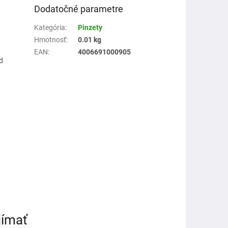
Dodatočné parametre
Kategória
:
Pinzety
Hmotnosť
:
0.01 kg
EAN
:
4006691000905
d
jímať