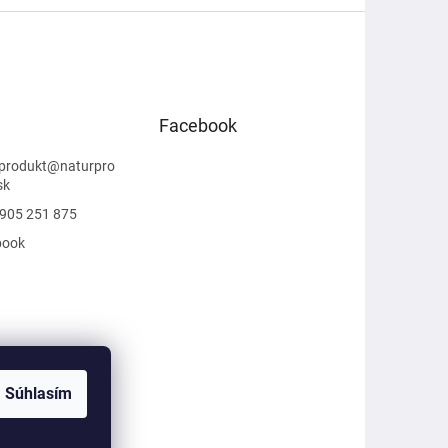
Facebook
produkt
@
naturpro
sk
905 251 875
book
Súhlasím