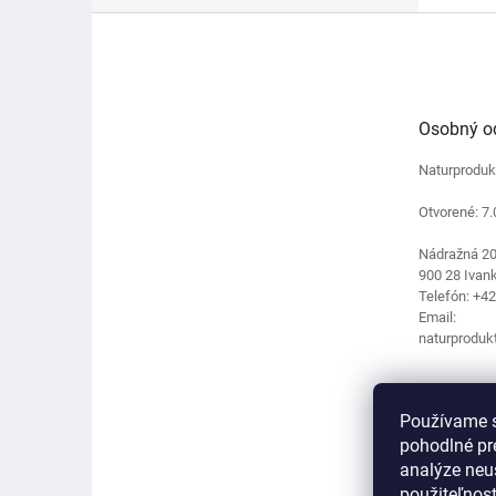
o
Z
k
á
p
ä
t
Osobný o
i
e
Naturproduk
Otvorené: 7.
Nádražná 2
900 28 Ivank
Telefón: +4
Email:
naturproduk
Používame s
pohodlné pr
analýze neus
použiteľnos