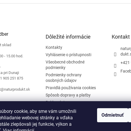
dstraňovanie prisatých
liešťov.Balenie: 1 ks
dber
Dôležité informácie
Kontakt
t sklad
Kontakty
natur
dukt.
Vyhlásenie o prístupnosti
00 - 15.00 hod.
Všeobecné obchodné
+421 
0
podmienky
Face
a pri Dunaji
Podmienky ochrany
21 905 251 875
osobných údajov
Pravidlá používania cookies
t@naturprodukt.sk
Spôsob dopravy a platby
Reklamácie
Blog
úbory cookie, aby sme vám umožnili
Odmietnuť
História Naturprodukt
ehliadanie webovej stránky a vďaka
tále zlepšovali jej funkcie, výkon a
Podmienky Black Friday 2025
ť.
Viac informácií