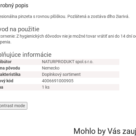
robný popis
esionálna pinzeta s rovnou plôškou. Pozlátená a zostáva dlho žiarivá.
od na použitie
ornenie: Z hygienických dôvodov nie je možné tovar vrátiť ani do 14 dní o
penia.
lňujúce informácie
ribútor
NATURPRODUKT spol.s r.o.
ina pôvodu
Nemecko
akteristika
Doplnkový sortiment
ový kód
4006691000905
ma
1 ks
ontrast mode
Mohlo by Vás zau