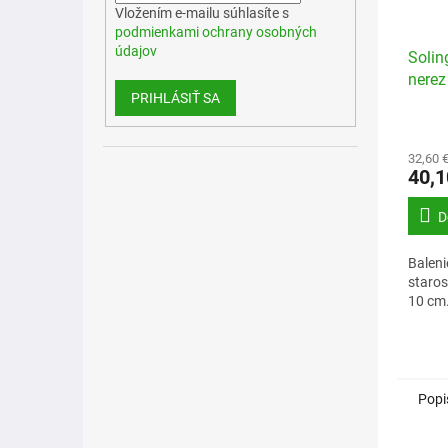
Vložením e-mailu súhlasíte s
podmienkami ochrany osobných
údajov
Solin
nerez
PRIHLÁSIŤ SA
32,60 
40,1
D
Baleni
staros
10 cm
Popi