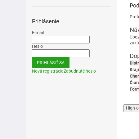
Pod
Prof
Prihlásenie
Náv
E-mail
Upoz
zakú
Heslo
Dop
PRIHLÁSIŤ SA
Dist
Kraj
Nová registrácia
Zabudnuté heslo
Char
Čiar
For
High-c