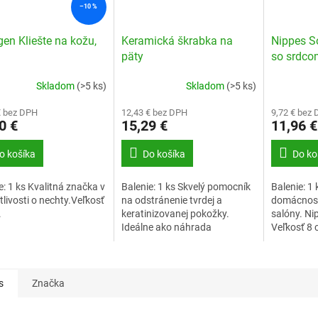
–10 %
gen Kliešte na kožu,
Keramická škrabka na
Nippes S
päty
so srdco
nerez
Skladom
(>5 ks)
Skladom
(>5 ks)
€ bez DPH
12,43 € bez DPH
9,72 € bez
0 €
15,29 €
11,96 €
o košíka
Do košíka
Do ko
e: 1 ks Kvalitná značka v
Balenie: 1 ks Skvelý pomocník
Balenie: 1 
tlivosti o nechty.Veľkosť
na odstránenie tvrdej a
domácnosť
.
keratinizovanej pokožky.
salóny. Ni
Ideálne ako náhrada
Veľkosť 8 
zastrihávača pre diabetikov.
s
Značka