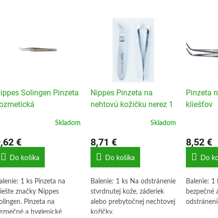
ippes Solingen Pinzeta
Nippes Pinzeta na
Pinzeta n
ozmetická
nehtovú kožičku nerez 1
kliešťov
ks
Skladom
Skladom
,62 €
8,71 €
8,52 €
Do košíka
Do košíka
Do ko
alenie: 1 ks Pinzeta na
Balenie: 1 ks Na odstránenie
Balenie: 1 
liešte značky Nippes
stvrdnutej kože, záderiek
bezpečné a
olingen. Pinzeta na
alebo prebytočnej nechtovej
odstránenie
ezpečné a hygienické
kožičky.