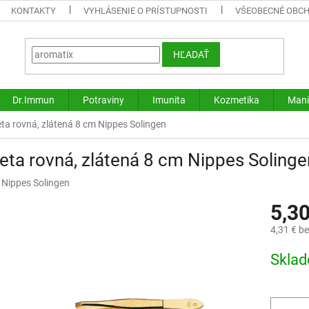
KONTAKTY
VYHLÁSENIE O PRÍSTUPNOSTI
VŠEOBECNÉ OBC
HĽADAŤ
Dr.Immun
Potraviny
Imunita
Kozmetika
Mani
ta rovná, zlátená 8 cm Nippes Solingen
eta rovná, zlátená 8 cm Nippes Solinge
:
Nippes Solingen
5,3
4,31 € b
Jednotk
Skla
cena: