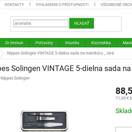
KONTAKTY
VYHLÁSENIE O PRÍSTUPNOSTI
VŠEOBECNÉ OBC
HĽADAŤ
Dr.Immun
Potraviny
Imunita
Kozmetika
Mani
Nippes Solingen VINTAGE 5-dielna sada na manikúru _ sivá
es Solingen VINTAGE 5-dielna sada na 
:
Nippes Solingen
88,
71,99 € 
Jednotk
Skla
cena: