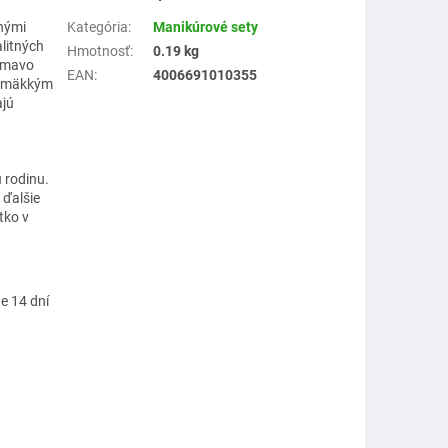
nými
Kategória
:
Manikúrové sety
litných
Hmotnosť
:
0.19 kg
 tmavo
EAN
:
4006691010355
e mäkkým
ajú
 rodinu.
 ďalšie
tko v
te 14 dní