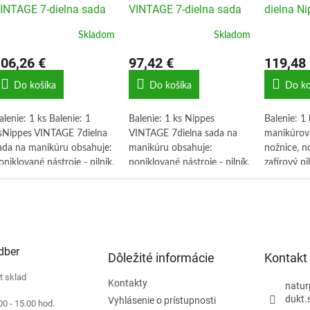
INTAGE 7-dielna sada
VINTAGE 7-dielna sada
dielna Ni
a manikúru _ sivá
na manikúru _ modrá
strieborn
Skladom
Skladom
06,26 €
97,42 €
119,48 
Do košíka
Do košíka
Do ko
alenie: 1 ks Balenie: 1
Balenie: 1 ks Nippes
Balenie: 1 
sNippes VINTAGE 7dielna
VINTAGE 7dielna sada na
manikúrová
ada na manikúru obsahuje:
manikúru obsahuje:
nožnice, n
oniklované nástroje - pilník,
poniklované nástroje - pilník,
zafírový pil
ožnice na nechty, nožnice
nožnice na nechty, nožnice
radielko, e
ovné, pinzetu, cvakačky na
rovné, pinzetu, cvakačky na
na nechty
echty malé, cvakačky na
nechty malé, cvakačky na
145 x 85 
echty veľké, dvojitý nástroj
nechty veľké, dvojitý nástroj
a úpravu nechtov. Všetko
na úpravu nechtov. Všetko
dber
ložené do rámového
vložené do rámového
Dôležité informácie
Kontakt
uzdra z hovädzej kože v
puzdra z hovädzej kože v
t sklad
dtieni "sivá"
odtieni "antická modrá"
Kontakty
natur
dukt.
Vyhlásenie o prístupnosti
00 - 15.00 hod.