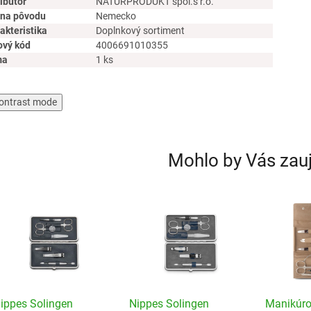
ribútor
NATURPRODUKT spol.s r.o.
ina pôvodu
Nemecko
akteristika
Doplnkový sortiment
ový kód
4006691010355
ma
1 ks
ontrast mode
Mohlo by Vás zau
ippes Solingen
Nippes Solingen
Manikúro