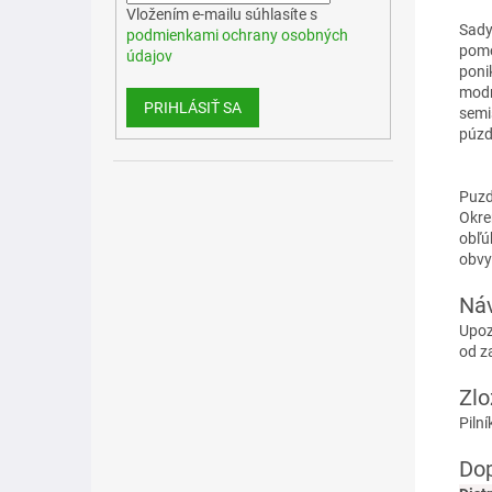
Vložením e-mailu súhlasíte s
Sady
podmienkami ochrany osobných
pomo
údajov
poni
modr
PRIHLÁSIŤ SA
semi
púzd
Puzd
Okrem
obľú
obvy
Náv
Upoz
od z
Zlo
Piln
Dop