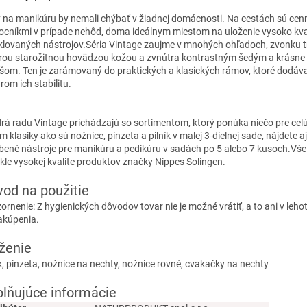
 na manikúru by nemali chýbať v žiadnej domácnosti. Na cestách sú cen
cníkmi v prípade nehôd, doma ideálnym miestom na uloženie vysoko kva
klovaných nástrojov.Séria Vintage zaujme v mnohých ohľadoch, zvonku
ou starožitnou hovädzou kožou a zvnútra kontrastným šedým a krásn
šom. Ten je zarámovaný do praktických a klasických rámov, ktoré dodáv
rom ich stabilitu.
rá radu Vintage prichádzajú so sortimentom, ktorý ponúka niečo pre celú
 klasiky ako sú nožnice, pinzeta a pilník v malej 3-dielnej sade, nájdete aj
bené nástroje pre manikúru a pedikúru v sadách po 5 alebo 7 kusoch.Vše
kle vysokej kvalite produktov značky Nippes Solingen.
od na použitie
ornenie: Z hygienických dôvodov tovar nie je možné vrátiť, a to ani v leho
akúpenia.
ženie
ík, pinzeta, nožnice na nechty, nožnice rovné, cvakačky na nechty
lňujúce informácie