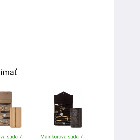
jímať
vá sada 7-
Manikúrová sada 7-
Nippes Solingen