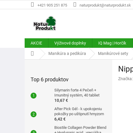
Prejsť
+421 905 251 875
naturprodukt@naturprodukt.sk
na
obsah
AKCIE
Výživové doplnky
IQ Mag | Horčík
Domov
Manikúra a pedikúra
Manikúrové sety
B
Nipp
o
č
Top 6 produktov
Značka
n
ý
Silymarin forte 4 Pečeň +
p
Imunitný systém, 40 tabliet
10,67 €
a
n
After Pick Gél - k upokojeniu
e
pokožky po uštipnutí hmyzom
6,42 €
l
Biostile Collagen Powder Blend
+ Hyaluronic acid . vrecúška