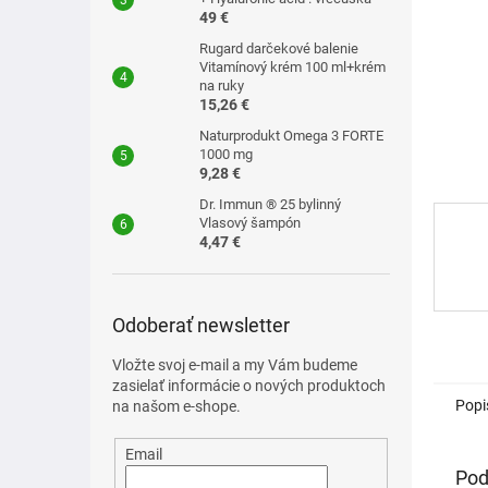
49 €
Rugard darčekové balenie
Vitamínový krém 100 ml+krém
na ruky
15,26 €
Naturprodukt Omega 3 FORTE
1000 mg
9,28 €
Dr. Immun ® 25 bylinný
Vlasový šampón
4,47 €
Odoberať newsletter
Vložte svoj e-mail a my Vám budeme
zasielať informácie o nových produktoch
Popi
na našom e-shope.
Email
Pod