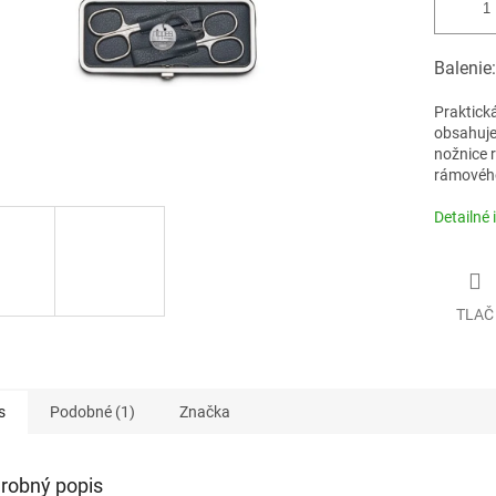
Balenie:
Praktick
obsahuje:
nožnice r
rámového 
Detailné 
TLAČ
s
Podobné (1)
Značka
robný popis