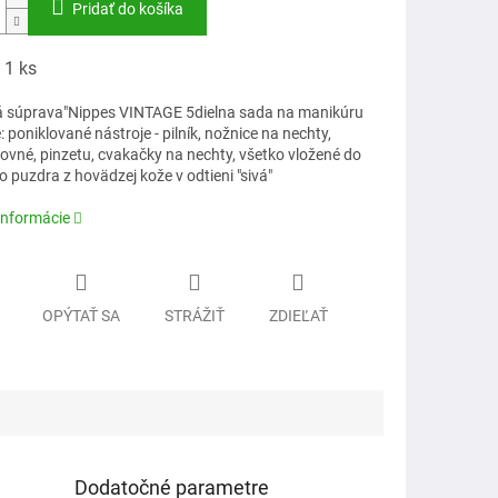
Pridať do košíka
 1 ks
á súprava"Nippes VINTAGE 5dielna sada na manikúru
 poniklované nástroje - pilník, nožnice na nechty,
ovné, pinzetu, cvakačky na nechty, všetko vložené do
puzdra z hovädzej kože v odtieni "sivá"
informácie
OPÝTAŤ SA
STRÁŽIŤ
ZDIEĽAŤ
Dodatočné parametre