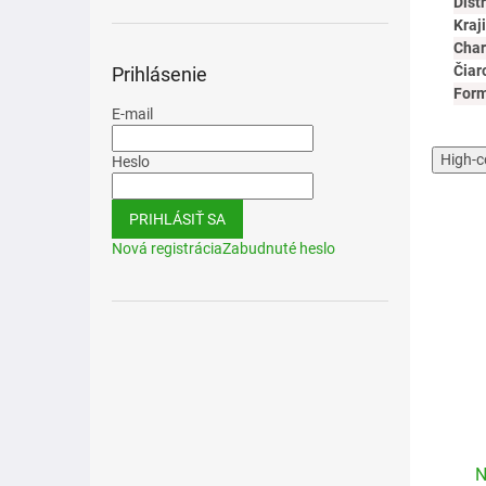
Dist
Kraj
Char
Čiar
Prihlásenie
For
E-mail
High-c
Heslo
PRIHLÁSIŤ SA
Nová registrácia
Zabudnuté heslo
Nippes Solingen
Nippes Solingen Sada 6-
N