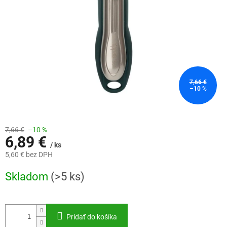
7,66 €
–10 %
7,66 €
–10 %
6,89 €
/ ks
5,60 € bez DPH
Jednotková
Skladom
(>5 ks)
cena:
Pridať do košíka