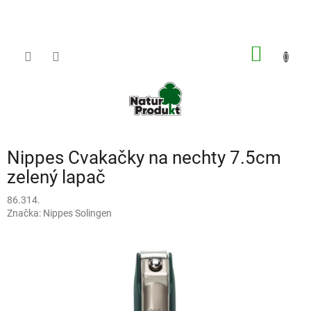
Prejsť
na
obsah
NÁKU
KOŠÍK
Nippes Cvakačky na nechty 7.5cm
zelený lapač
86.314.
Značka:
Nippes Solingen