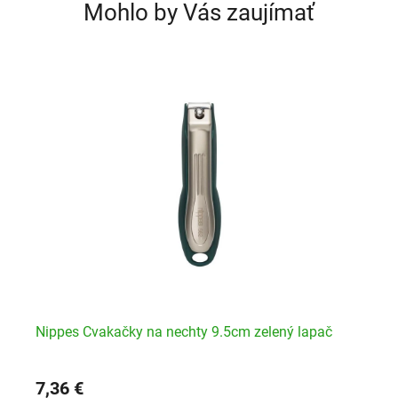
Mohlo by Vás zaujímať
pač
Nippes Cvakačky na nechty 9.5cm zelený lapač
Ni
7,36 €
9,