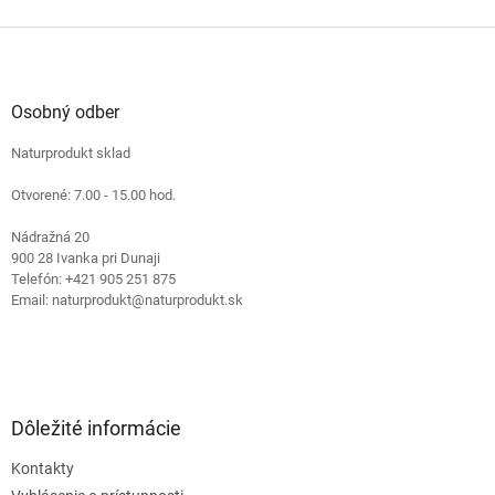
Z
á
p
ä
Osobný odber
t
Naturprodukt sklad
i
e
Otvorené: 7.00 - 15.00 hod.
Nádražná 20
900 28 Ivanka pri Dunaji
Telefón: +421 905 251 875
Email: naturprodukt@naturprodukt.sk
Dôležité informácie
Kontakty