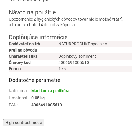
Návod na použitie
Upozornenie: Z hygienických dôvodov tovar nie je možné vrátiť,
a to ani v lehote 14 dní od zakúpenia.
Doplňujúce informácie
Dodávateľ na trh
NATURPRODUKT spol.s r.o.
Krajina pôvodu
Charakteristika
Doplnkový sortiment
Čiarový kód
4006691005610
Forma
1 ks
Dodatočné parametre
Kategória
:
Manikúra a pedikúra
Hmotnosť
:
0.05 kg
EAN
:
4006691005610
High-contrast mode