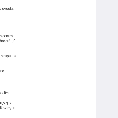
% ovocia.
s centrá,
ednostňujú
 sirupu 10
 Po
silica.
0,5 g, z
lkoviny: <