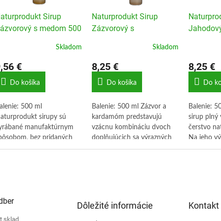
aturprodukt Sirup
Naturprodukt Sirup
Naturpro
ázvorový s medom 500
Zázvorový s
Jahodový
l
kardamómom 500 ml
Skladom
Skladom
,56 €
8,25 €
8,25 €
Do košíka
Do košíka
Do ko
alenie: 500 ml
Balenie: 500 ml Zázvor a
Balenie: 
aturprodukt sirupy sú
kardamóm predstavujú
sirup plný
yrábané manufaktúrnym
vzácnu kombináciu dvoch
čerstvo na
pôsobom, bez pridaných
doplňujúcich sa výrazných
Na jeho v
róm, konzervantov či
chutí, ktoré konzumenti
šťavnaté a
výrazňovačov chuti.
ocenia najmä v chladnejšom
jahody. Na
počasí. Pre intenzívnejšie
sú vyrába
zážitky odporúčame riediť v
manufakt
teplom nápoji, napr. čaji.
bez pridan
dber
Bylinný sirup voňajúci
konzervant
Dôležité informácie
Kontakt
orientom.
zvýrazňova
t sklad