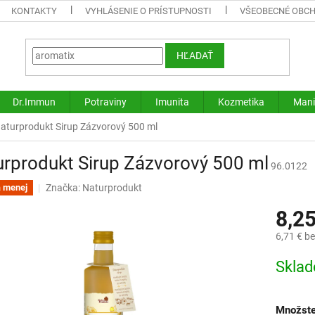
KONTAKTY
VYHLÁSENIE O PRÍSTUPNOSTI
VŠEOBECNÉ OBC
HĽADAŤ
Dr.Immun
Potraviny
Imunita
Kozmetika
Mani
aturprodukt Sirup Zázvorový 500 ml
rprodukt Sirup Zázvorový 500 ml
96.0122
Značka:
Naturprodukt
a menej
8,2
6,71 € b
Jednotk
Skla
cena:
Množste