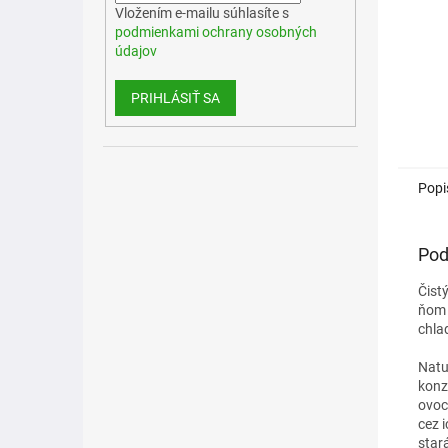
Vložením e-mailu súhlasíte s
podmienkami ochrany osobných
údajov
PRIHLÁSIŤ SA
Popi
Pod
Čist
ňom 
chla
Natu
konz
ovoc
cez 
star