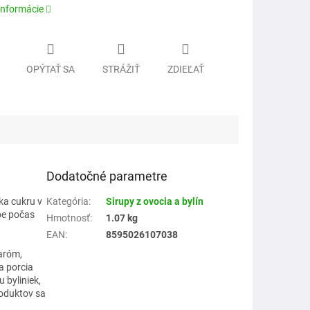
informácie
OPÝTAŤ SA
STRÁŽIŤ
ZDIEĽAŤ
Dodatočné parametre
ka cukru v
Kategória
:
Sirupy z ovocia a bylín
be počas
Hmotnosť
:
1.07 kg
EAN
:
8595026107038
aróm,
a porcia
 byliniek,
roduktov sa