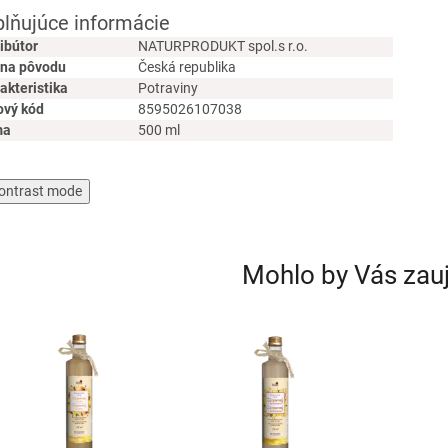
lňujúce informácie
ribútor
NATURPRODUKT spol.s r.o.
ina pôvodu
Česká republika
akteristika
Potraviny
ový kód
8595026107038
ma
500 ml
ontrast mode
Mohlo by Vás zau