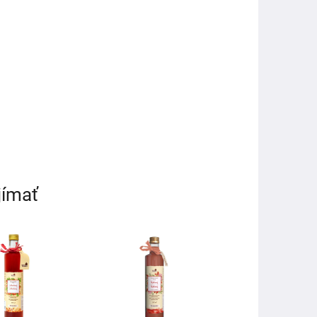
jímať