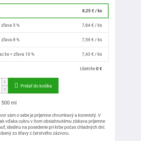
8,25 €
/ ks
= zľava 5 %
7,84 €
/ ks
= zľava 8 %
7,59 €
/ ks
iac ks = zľava 10 %
7,43 €
/ ks
Ušetríte
0 €
Pridať do košíka
: 500 ml
vor sám o sebe je príjemne chrumkavý a korenistý. V
šak vďaka cukru v ňom obsiahnutému získava príjemne
uť, ideálnu na posedenie pri krbe počas chladných dní.
robený zo šťavy z čerstvého zázvoru.