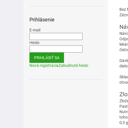
Bez 
Zázv
Prihlásenie
Náv
E-mail
Návo
Odpo
Heslo
leká
čist
PRIHLÁSIŤ SA
Dávk
Nová registrácia
Zabudnuté heslo
dielo
Skla
otvo
Zlo
Zlož
Past
Nutr
toho 
0,5 g