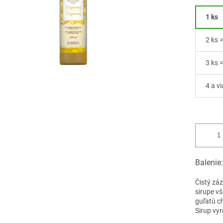
1 ks
2 ks 
3 ks 
4 a v
Balenie
Čistý záz
sirupe v
guľatú ch
Sirup vy