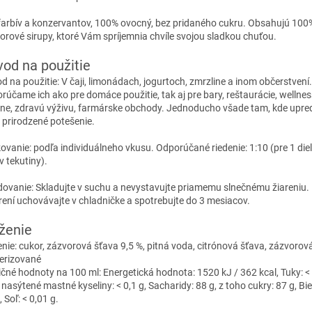
farbív a konzervantov, 100% ovocný, bez pridaného cukru. Obsahujú 100
orové sirupy, ktoré Vám spríjemnia chvíle svojou sladkou chuťou.
od na použitie
d na použitie: V čaji, limonádach, jogurtoch, zmrzline a inom občerstvení.
rúčame ich ako pre domáce použitie, tak aj pre bary, reštaurácie, wellnes
rne, zdravú výživu, farmárske obchody. Jednoducho všade tam, kde upr
o prirodzené potešenie.
ovanie: podľa individuálneho vkusu. Odporúčané riedenie: 1:10 (pre 1 diel
v tekutiny).
dovanie: Skladujte v suchu a nevystavujte priamemu slnečnému žiareniu.
rení uchovávajte v chladničke a spotrebujte do 3 mesiacov.
ženie
enie: cukor, zázvorová šťava 9,5 %, pitná voda, citrónová šťava, zázvorová 
erizované
ičné hodnoty na 100 ml: Energetická hodnota: 1520 kJ / 362 kcal, Tuky: < 
nasýtené mastné kyseliny: < 0,1 g, Sacharidy: 88 g, z toho cukry: 87 g, Bie
, Soľ: < 0,01 g.