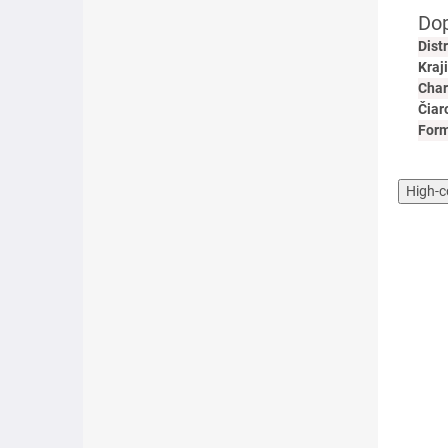
Dop
Dist
Kraj
Char
Čiar
For
High-c