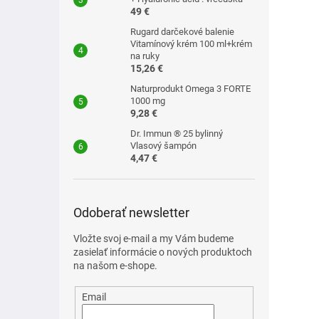
49 €
Rugard darčekové balenie
Vitamínový krém 100 ml+krém
na ruky
15,26 €
Naturprodukt Omega 3 FORTE
1000 mg
9,28 €
Dr. Immun ® 25 bylinný
Vlasový šampón
4,47 €
Odoberať newsletter
Vložte svoj e-mail a my Vám budeme
zasielať informácie o nových produktoch
na našom e-shope.
Email