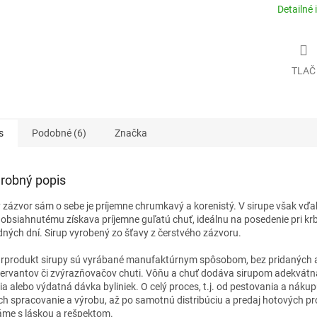
Detailné 
TLAČ
s
Podobné (6)
Značka
robný popis
ý zázvor sám o sebe je príjemne chrumkavý a korenistý. V sirupe však vďa
obsiahnutému získava príjemne guľatú chuť, ideálnu na posedenie pri kr
dných dní. Sirup vyrobený zo šťavy z čerstvého zázvoru.
rprodukt sirupy sú vyrábané manufaktúrnym spôsobom, bez pridaných 
ervantov či zvýrazňovačov chuti. Vôňu a chuť dodáva sirupom adekvátn
ia alebo výdatná dávka byliniek. O celý proces, t.j. od pestovania a nákupu
ich spracovanie a výrobu, až po samotnú distribúciu a predaj hotových p
áme s láskou a rešpektom.