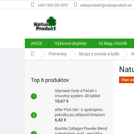
Prejsť
+421 905 251 875
naturprodukt@naturprodukt.sk
na
obsah
AKCIE
Výživové doplnky
IQ Mag | Horčík
Domov
Potraviny
Sirupy z ovocia a bylín
N
B
Natu
o
č
Top 6 produktov
Viac z
n
ý
Silymarin forte 4 Pečeň +
p
Imunitný systém, 40 tabliet
10,67 €
a
n
After Pick Gél - k upokojeniu
e
pokožky po uštipnutí hmyzom
6,42 €
l
Biostile Collagen Powder Blend
+ Hyaluronic acid . vrecúška