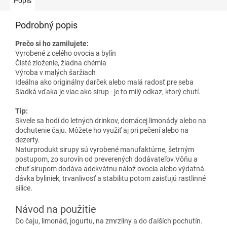
Popis
Podrobný popis
Prečo si ho zamilujete:
Vyrobené z celého ovocia a bylín
Čisté zloženie, žiadna chémia
Výroba v malých šaržiach
Ideálna ako originálny darček alebo malá radosť pre seba
Sladká vďaka je viac ako sirup - je to milý odkaz, ktorý chutí.
Tip:
Skvele sa hodí do letných drinkov, domácej limonády alebo na
dochutenie čaju. Môžete ho využiť aj pri pečení alebo na
dezerty.
Naturprodukt sirupy sú vyrobené manufaktúrne, šetrným
postupom, zo surovín od preverených dodávateľov.Vôňu a
chuť sirupom dodáva adekvátnu nálož ovocia alebo výdatná
dávka byliniek, trvanlivosť a stabilitu potom zaisťujú rastlinné
silice.
Návod na použitie
Do čaju, limonád, jogurtu, na zmrzliny a do ďalších pochutín.