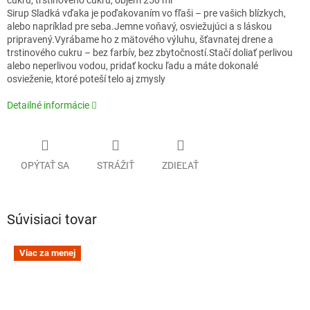
Sirup Sladká vďaka je poďakovaním vo fľaši – pre vašich blízkych,
alebo napríklad pre seba.Jemne voňavý, osviežujúci a s láskou
pripravený.Vyrábame ho z mätového výluhu, šťavnatej drene a
trstinového cukru – bez farbív, bez zbytočností.Stačí doliať perlivou
alebo neperlivou vodou, pridať kocku ľadu a máte dokonalé
osvieženie, ktoré poteší telo aj zmysly
Detailné informácie
OPÝTAŤ SA
STRÁŽIŤ
ZDIEĽAŤ
Súvisiaci tovar
Viac za menej