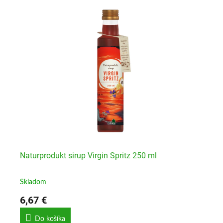
Naturprodukt sirup Virgin Spritz 250 ml
Na
Skladom
Sk
6,67 €
8,
Do košíka