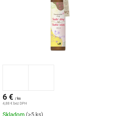
6 €
/ ks
4,88 € bez DPH
Jednotková
Skladom
(>5 ks)
cena: