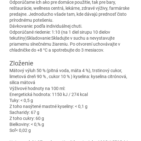
Odporúčame ich ako pre domáce použitie, tak pre bary,
reštaurácie, wellness centrá, lekárne, zdravé výživy, farmárske
predajne. Jednoducho všade tam, kde dávajú prednosť čisto
prírodnému potešeniu.
Dávkovanie: podľa individuálnej chuti.
Odporúčané riedenie: 1:10 (na 1 diel sirupu 10 dielov
tekutiny)Skladovanie:Skladujte v suchu a nevystavujte
priamemu slnečnému žiareniu. Po otvorení uchovávajte v
chladničke do +8 °C a spotrebujte do 3 mesiacov.
Zloženie
Mätový výluh 50 % (pitná voda, mäta 4 %), trstinový cukor,
limetová dreň 90 % , cukor 10 % ) kyselina: kyselina citrónová,
silica mätová
Výživové hodnoty na 100 ml:
Energetická hodnota: 1150 kJ / 274 kcal
Tuky: < 0,5 g
Z toho nasýtené mastné kyseliny: < 0,1 g
Sacharidy: 67 g
Z toho cukry: 60 g
Bielkoviny: < 0,% g
Soľ< 0,02 g