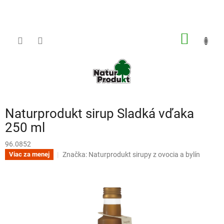
Prejsť
na
obsah
NÁKU
KOŠÍK
Naturprodukt sirup Sladká vďaka
250 ml
96.0852
Značka:
Naturprodukt sirupy z ovocia a bylín
Viac za menej