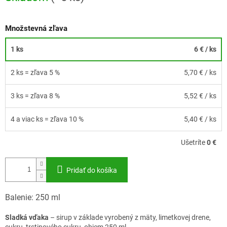
Množstevná zľava
1 ks
6 €
/ ks
2 ks = zľava 5 %
5,70 €
/ ks
3 ks = zľava 8 %
5,52 €
/ ks
4 a viac ks = zľava 10 %
5,40 €
/ ks
Ušetríte
0 €
Pridať do košíka
Balenie: 250 ml
Sladká vďaka
– sirup v základe vyrobený z mäty, limetkovej drene,
cukru, trstinového cukru, objem 250 ml