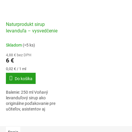
Naturprodukt sirup
levanduľa – vysvedčenie
Skladom
(>5 ks)
4,88 € bez DPH
6 €
Jednotková
0,02 € / 1 ml
cena:
Do košíka
Balenie: 250 ml Voňavý
levanduľový sirup ako
originálne poďakovanie pre
učiteľov, asistentov aj
vychovávateľov na konci
školského roka.