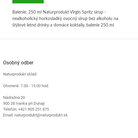
rup
Balenie: 250 ml Naturprodukt Virgin Spritz sirup -
Bal
- o
nealkoholický horkosladký ovocný sirup bez alkoholu na
výh
štýlové letné drinky a domáce koktaily, balenie 250 ml
plo
sa 
lah
Z
man
á
p
ä
Osobný odber
t
Naturprodukt sklad
i
e
Otvorené: 7.00 - 15.00 hod.
Nádražná 20
900 28 Ivanka pri Dunaji
Telefón: +421 905 251 875
Email: naturprodukt@naturprodukt.sk