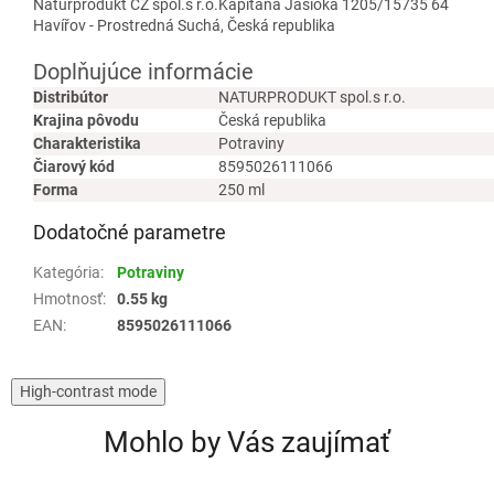
Naturprodukt CZ spol.s r.o.Kapitána Jasioka 1205/15735 64
Havířov - Prostredná Suchá, Česká republika
Doplňujúce informácie
Distribútor
NATURPRODUKT spol.s r.o.
Krajina pôvodu
Česká republika
Charakteristika
Potraviny
Čiarový kód
8595026111066
Forma
250 ml
Dodatočné parametre
Kategória
:
Potraviny
Hmotnosť
:
0.55 kg
EAN
:
8595026111066
High-contrast mode
Mohlo by Vás zaujímať