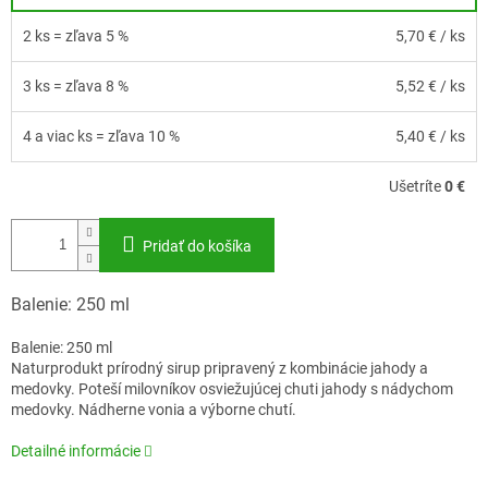
2 ks = zľava 5 %
5,70 €
/ ks
3 ks = zľava 8 %
5,52 €
/ ks
4 a viac ks = zľava 10 %
5,40 €
/ ks
Ušetríte
0 €
Pridať do košíka
Balenie: 250 ml
Balenie: 250 ml
Naturprodukt prírodný sirup pripravený z kombinácie jahody a
medovky. Poteší milovníkov osviežujúcej chuti jahody s nádychom
medovky. Nádherne vonia a výborne chutí.
Detailné informácie