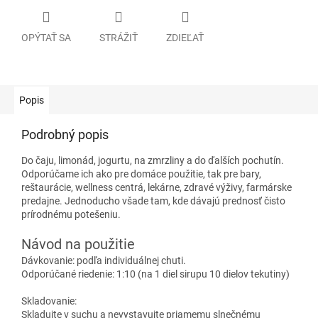
OPÝTAŤ SA
STRÁŽIŤ
ZDIEĽAŤ
Popis
Podrobný popis
Do čaju, limonád, jogurtu, na zmrzliny a do ďalších pochutín.
Odporúčame ich ako pre domáce použitie, tak pre bary,
reštaurácie, wellness centrá, lekárne, zdravé výživy, farmárske
predajne. Jednoducho všade tam, kde dávajú prednosť čisto
prírodnému potešeniu.
Návod na použitie
Dávkovanie: podľa individuálnej chuti.
Odporúčané riedenie: 1:10 (na 1 diel sirupu 10 dielov tekutiny)
Skladovanie:
Skladujte v suchu a nevystavujte priamemu slnečnému