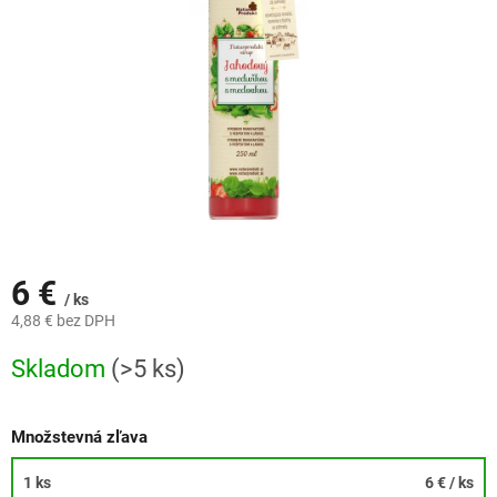
6 €
/ ks
4,88 € bez DPH
Jednotková
Skladom
(>5 ks)
cena:
Množstevná zľava
1 ks
6 €
/ ks