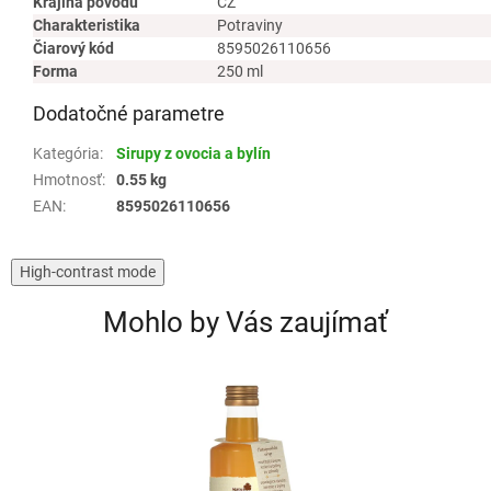
Krajina pôvodu
CZ
Charakteristika
Potraviny
Čiarový kód
8595026110656
Forma
250 ml
Dodatočné parametre
Kategória
:
Sirupy z ovocia a bylín
Hmotnosť
:
0.55 kg
EAN
:
8595026110656
High-contrast mode
Mohlo by Vás zaujímať