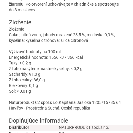
žiareniu. Po otvorení uchovávajte v chladničke a spotrebujte
do 3 mesiacov.
Zloženie
Zloženie
Cukor, pitná voda, jahody mrazené 23,5 %, medovka 0,9 %,
kyselina: kyselina citrónová; silica citrónová
Výživové hodnoty na 100 ml:
Energetická hodnota: 1556 kJ / 366 kcal
Tuky: < 0,2 g
Z toho nasýtené mastné kyseliny: < 0,2 g
Sacharidy: 91,0 g
Z toho cukry: 86,0 g
Bielkoviny: 0,1 g
Soľ: < 0,01 g
Naturprodukt CZ spol.s r.o.Kapitána Jasioka 1205/15735 64
Havířov - Prostredná Suchá, Česká republika
Doplňujúce informácie
Distribútor
NATURPRODUKT spol.s r.o.