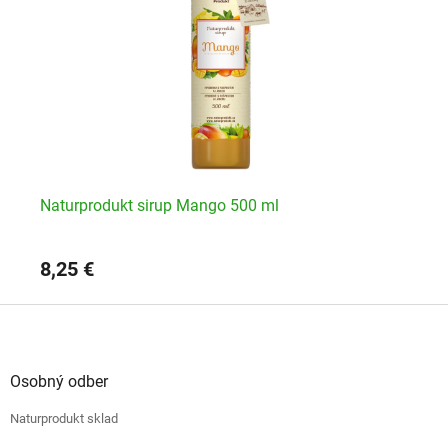
Naturprodukt sirup Mango 500 ml
Na
8,25 €
6,
Z
á
p
ä
Osobný odber
t
Naturprodukt sklad
i
e