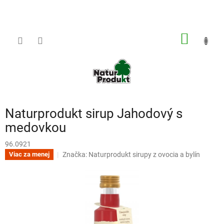
Prejsť
na
obsah
NÁKU
KOŠÍK
Naturprodukt sirup Jahodový s
medovkou
96.0921
Značka:
Naturprodukt sirupy z ovocia a bylín
Viac za menej