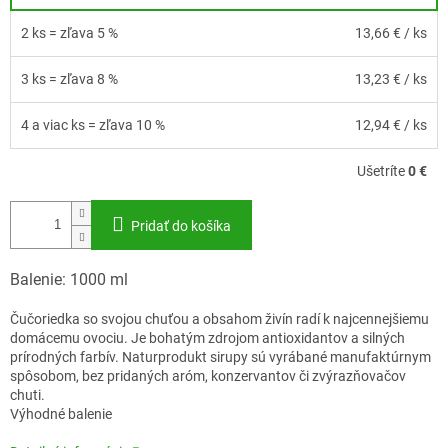
2 ks = zľava 5 %
13,66 €
/ ks
3 ks = zľava 8 %
13,23 €
/ ks
4 a viac ks = zľava 10 %
12,94 €
/ ks
Ušetríte
0 €
Pridať do košíka
Balenie: 1000 ml
Čučoriedka so svojou chuťou a obsahom živín radí k najcennejšiemu
domácemu ovociu. Je bohatým zdrojom antioxidantov a silných
prírodných farbív. Naturprodukt sirupy sú vyrábané manufaktúrnym
spôsobom, bez pridaných aróm, konzervantov či zvýrazňovačov
chuti.
Výhodné balenie