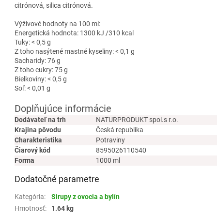
citrónová, silica citrónová.
Výživové hodnoty na 100 ml:
Energetická hodnota: 1300 kJ /310 kcal
Tuky: < 0,5 g
Z toho nasýtené mastné kyseliny: < 0,1 g
Sacharidy: 76 g
Z toho cukry: 75 g
Bielkoviny: < 0,5 g
Soľ: < 0,01 g
Doplňujúce informácie
Dodávateľ na trh
NATURPRODUKT spol.s r.o.
Krajina pôvodu
Česká republika
Charakteristika
Potraviny
Čiarový kód
8595026110540
Forma
1000 ml
Dodatočné parametre
Kategória
:
Sirupy z ovocia a bylín
Hmotnosť
:
1.64 kg