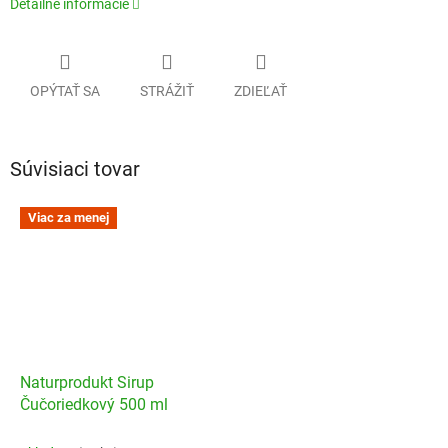
Detailné informácie
OPÝTAŤ SA
STRÁŽIŤ
ZDIEĽAŤ
Súvisiaci tovar
Viac za menej
Naturprodukt Sirup
Čučoriedkový 500 ml