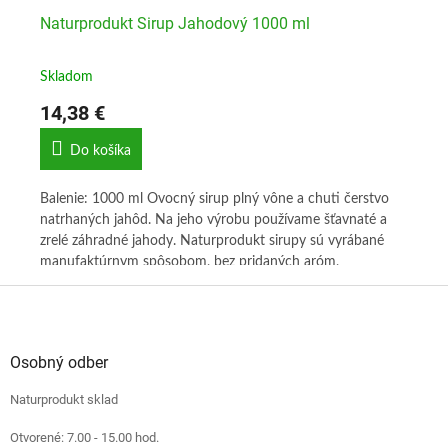
Naturprodukt Sirup Jahodový 1000 ml
Na
Skladom
Sk
14,38 €
14
Do košíka
Balenie: 1000 ml Ovocný sirup plný vône a chuti čerstvo
Bal
natrhaných jahôd. Na jeho výrobu používame šťavnaté a
pot
zrelé záhradné jahody. Naturprodukt sirupy sú vyrábané
pri
manufaktúrnym spôsobom, bez pridaných aróm,
ľu
konzervantov či zvýrazňovačov chuti.Výhodné balenie
Z
á
p
ä
Osobný odber
t
Naturprodukt sklad
i
e
Otvorené: 7.00 - 15.00 hod.