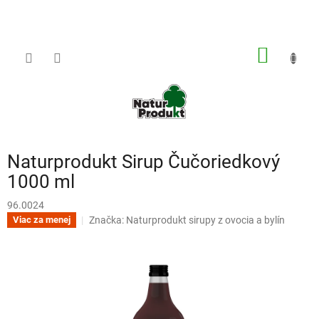
Prejsť
na
obsah
NÁKU
KOŠÍK
Naturprodukt Sirup Čučoriedkový
1000 ml
96.0024
Značka:
Naturprodukt sirupy z ovocia a bylín
Viac za menej