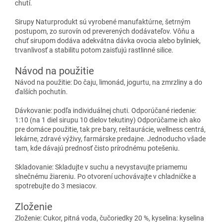
chutí.
Sirupy Naturprodukt sú vyrobené manufaktúrne, šetrným
postupom, zo surovín od preverených dodávateľov. Vôňu a
chuť sirupom dodáva adekvátna dávka ovocia alebo byliniek,
trvanlivosť a stabilitu potom zaisťujú rastlinné silice.
Návod na použitie
Návod na použitie: Do čaju, limonád, jogurtu, na zmrzliny a do
ďalších pochutín.
Dávkovanie: podľa individuálnej chuti. Odporúčané riedenie:
1:10 (na 1 diel sirupu 10 dielov tekutiny) Odporúčame ich ako
pre domáce použitie, tak pre bary, reštaurácie, wellness centrá,
lekárne, zdravé výživy, farmárske predajne. Jednoducho všade
tam, kde dávajú prednosť čisto prírodnému potešeniu.
Skladovanie: Skladujte v suchu a nevystavujte priamemu
slnečnému žiareniu. Po otvorení uchovávajte v chladničke a
spotrebujte do 3 mesiacov.
Zloženie
Zloženie: Cukor, pitná voda, čučoriedky 20 %, kyselina: kyselina