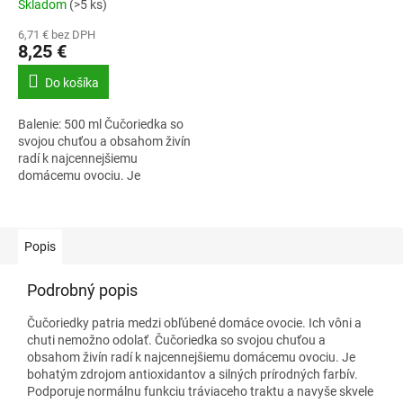
Skladom
(>5 ks)
6,71 € bez DPH
8,25 €
Do košíka
Balenie: 500 ml Čučoriedka so
svojou chuťou a obsahom živín
radí k najcennejšiemu
domácemu ovociu. Je
bohatým zdrojom
antioxidantov a silných
prírodných farbív.
Naturprodukt...
Popis
Podrobný popis
Čučoriedky patria medzi obľúbené domáce ovocie. Ich vôni a
chuti nemožno odolať. Čučoriedka so svojou chuťou a
obsahom živín radí k najcennejšiemu domácemu ovociu. Je
bohatým zdrojom antioxidantov a silných prírodných farbív.
Podporuje normálnu funkciu tráviaceho traktu a navyše skvele