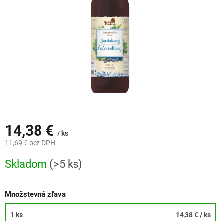
14,38 €
/ ks
11,69 € bez DPH
Jednotková
Skladom
(>5 ks)
cena:
Množstevná zľava
1 ks
14,38 €
/ ks