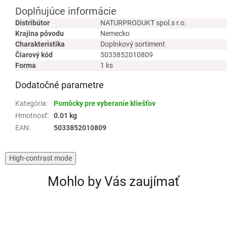
Doplňujúce informácie
Distribútor
NATURPRODUKT spol.s r.o.
Krajina pôvodu
Nemecko
Charakteristika
Doplnkový sortiment
Čiarový kód
5033852010809
Forma
1 ks
Dodatočné parametre
Kategória
:
Pomôcky pre vyberanie kliešťov
Hmotnosť
:
0.01 kg
EAN
:
5033852010809
High-contrast mode
Mohlo by Vás zaujímať