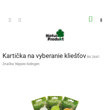
Prejsť
na
obsah
NÁKU
KOŠÍK
Kartička na vyberanie kliešťov
86.2641
Značka:
Nippes Solingen