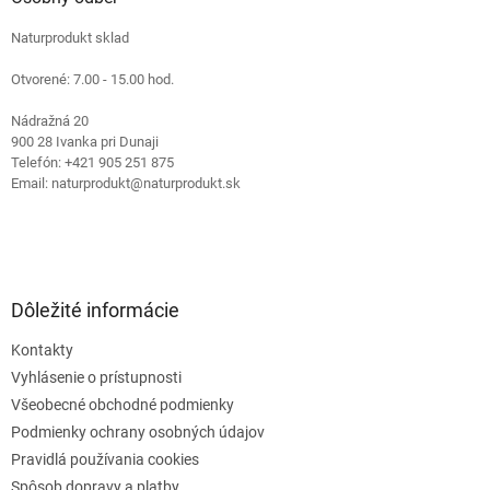
t
Naturprodukt sklad
i
e
Otvorené: 7.00 - 15.00 hod.
Nádražná 20
900 28 Ivanka pri Dunaji
Telefón: +421 905 251 875
Email: naturprodukt@naturprodukt.sk
Dôležité informácie
Kontakty
Vyhlásenie o prístupnosti
Všeobecné obchodné podmienky
Podmienky ochrany osobných údajov
Pravidlá používania cookies
Spôsob dopravy a platby