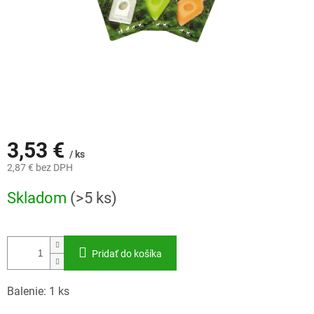
3,53 €
/ ks
2,87 € bez DPH
Jednotková
Skladom
(>5 ks)
cena:
Pridať do košíka
Balenie: 1 ks