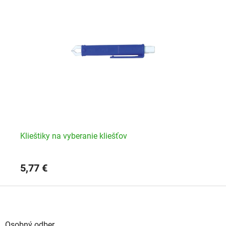
 cm
Klieštiky na vyberanie kliešťov
Pi
5,77 €
8,
Z
á
p
ä
Osobný odber