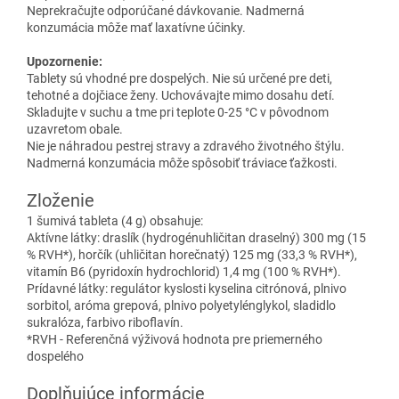
Neprekračujte odporúčané dávkovanie. Nadmerná
konzumácia môže mať laxatívne účinky.
Upozornenie:
Tablety sú vhodné pre dospelých. Nie sú určené pre deti,
tehotné a dojčiace ženy. Uchovávajte mimo dosahu detí.
Skladujte v suchu a tme pri teplote 0-25 °C v pôvodnom
uzavretom obale.
Nie je náhradou pestrej stravy a zdravého životného štýlu.
Nadmerná konzumácia môže spôsobiť tráviace ťažkosti.
Zloženie
1 šumivá tableta (4 g) obsahuje:
Aktívne látky: draslík (hydrogénuhličitan draselný) 300 mg (15
% RVH*), horčík (uhličitan horečnatý) 125 mg (33,3 % RVH*),
vitamín B6 (pyridoxín hydrochlorid) 1,4 mg (100 % RVH*).
Prídavné látky: regulátor kyslosti kyselina citrónová, plnivo
sorbitol, aróma grepová, plnivo polyetylénglykol, sladidlo
sukralóza, farbivo riboflavín.
*RVH - Referenčná výživová hodnota pre priemerného
dospelého
Doplňujúce informácie