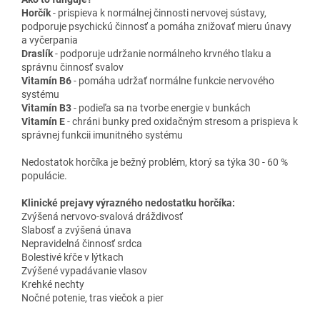
Horčík
- prispieva k normálnej činnosti nervovej sústavy,
podporuje psychickú činnosť a pomáha znižovať mieru únavy
a vyčerpania
Draslík
- podporuje udržanie normálneho krvného tlaku a
správnu činnosť svalov
Vitamín B6
- pomáha udržať normálne funkcie nervového
systému
Vitamín B3
- podieľa sa na tvorbe energie v bunkách
Vitamín E
- chráni bunky pred oxidačným stresom a prispieva k
správnej funkcii imunitného systému
Nedostatok horčíka je bežný problém, ktorý sa týka 30 - 60 %
populácie.
Klinické prejavy výrazného nedostatku horčíka:
Zvýšená nervovo-svalová dráždivosť
Slabosť a zvýšená únava
Nepravidelná činnosť srdca
Bolestivé kŕče v lýtkach
Zvýšené vypadávanie vlasov
Krehké nechty
Nočné potenie, tras viečok a pier