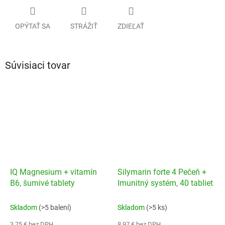
OPÝTAŤ SA
STRÁŽIŤ
ZDIEĽAŤ
Súvisiaci tovar
IQ Magnesium + vitamín
Silymarin forte 4 Pečeň +
B6, šumivé tablety
Imunitný systém, 40 tabliet
Skladom
(>5 balení)
Skladom
(>5 ks)
3,75 € bez DPH
8,97 € bez DPH