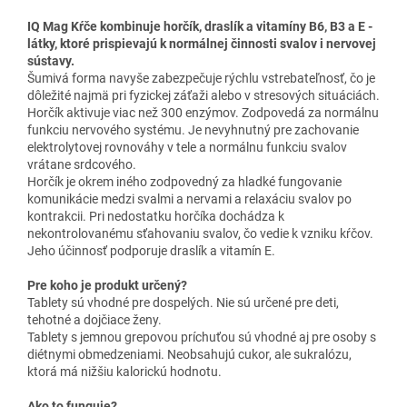
IQ Mag Kŕče kombinuje horčík, draslík a vitamíny B6, B3 a E -
látky, ktoré prispievajú k normálnej činnosti svalov i nervovej
sústavy.
Šumivá forma navyše zabezpečuje rýchlu vstrebateľnosť, čo je
dôležité najmä pri fyzickej záťaži alebo v stresových situáciách.
Horčík aktivuje viac než 300 enzýmov. Zodpovedá za normálnu
funkciu nervového systému. Je nevyhnutný pre zachovanie
elektrolytovej rovnováhy v tele a normálnu funkciu svalov
vrátane srdcového.
Horčík je okrem iného zodpovedný za hladké fungovanie
komunikácie medzi svalmi a nervami a relaxáciu svalov po
kontrakcii. Pri nedostatku horčíka dochádza k
nekontrolovanému sťahovaniu svalov, čo vedie k vzniku kŕčov.
Jeho účinnosť podporuje draslík a vitamín E.
Pre koho je produkt určený?
Tablety sú vhodné pre dospelých. Nie sú určené pre deti,
tehotné a dojčiace ženy.
Tablety s jemnou grepovou príchuťou sú vhodné aj pre osoby s
diétnymi obmedzeniami. Neobsahujú cukor, ale sukralózu,
ktorá má nižšiu kalorickú hodnotu.
Ako to funguje?