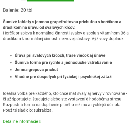
Balenie: 20 tbl
Šumivé tablety s jemnou grapefruitovou príchuťou s horčíkom a
draslíkom na úľavu od svalových kŕčov.
Horčík prispieva k normálnej činnosti svalov a spolu s vitamínom B6 a
draslíkom k normálnej činnosti nervovej sústavy. Výživový doplnok.
Úľava pri svalových kŕčoch, trase viečok aj únave
Šumivá forma pre rýchle a jednoduché vstrebávanie
Jemná grepová príchuť
Vhodné pre dospelých pri fyzickej i psychickej záťaži
Ideálna voľba pre každého, kto chce mať svaly aj nervy v rovnováhe -
či už športujete, študujete alebo ste vystavení dlhodobému stresu.
Rozpustná forma na doplnenie pitného režimu a rýchlejší účinok.
Použité sladidlo: sukralóza.
Detailné informácie