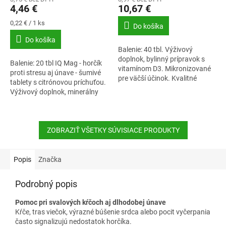
4,46 €
10,67 €
Jednotková
0,22 € / 1 ks
Do košíka
cena:
Do košíka
Balenie: 40 tbl. Výživový
doplnok, bylinný prípravok s
Balenie: 20 tbl IQ Mag - horčík
vitamínom D3. Mikronizované
proti stresu aj únave - šumivé
pre väčší účinok. Kvalitné
tablety s citrónovou príchuťou.
kapsuly na detoxikáciu
Výživový doplnok, minerálny
pečene.Silymarínový komplex
prípravok s horčíkom a
prispieva k...
vitamínom B6 so sladidlami,
bez...
ZOBRAZIŤ VŠETKY SÚVISIACE PRODUKTY
Popis
Značka
Podrobný popis
Pomoc pri svalových kŕčoch aj dlhodobej únave
Kŕče, tras viečok, výrazné búšenie srdca alebo pocit vyčerpania
často signalizujú nedostatok horčíka.