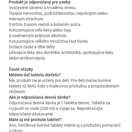
Produkt je odporúčaný pre osoby:
Vystavené silnému a trvalému stresu
Trpiace nervozitou, podráždenosťou, nepokojom alebo
miernym strachom
S kŕčmi, trasom viečok a búšením srdca
Konzumujúce veľa kávy alebo čaju
S nadmerným príjmom alkoholu
Konzumujúce veľkého množstva fast foodu
Držiace časté a dlhé diéty
Užívajúce lieky ako diuretiká, antibiotiká, upokojujúce lieky
alebo antikoncepciu
Časté otázky
Môžem dať tabletu dieťaťu?
Nie, produkt nie je určený pre deti. Pre deti máme šumivé
tablety IQ MAG Kids s malinovou príchuťou a prispôsobeným
zložením.
Aká je odporúčaná denná dávka?
Odporúčaná denná dávka je 1 tableta denne. Tableta sa
rozpustí vo vode (200 ml) a vypije sa. Neprekračujte
odporúčané dávkovanie.
Máte aj iné príchute tabliet?
Áno, horčíkové šumivé tablety máme aj s príchuťou pomaranč
a citrón.