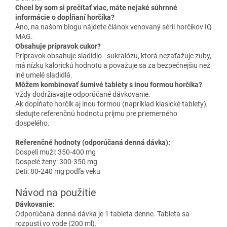
Chcel by som si prečítať viac, máte nejaké súhrnné
informácie o dopĺňaní horčíka?
Áno, na našom blogu nájdete článok venovaný sérii horčíkov IQ
MAG.
Obsahuje prípravok cukor?
Prípravok obsahuje sladidlo - sukralózu, ktorá nezaťažuje zuby,
má nízku kalorickú hodnotu a považuje sa za bezpečnejšiu než
iné umelé sladidlá.
Môžem kombinovať šumivé tablety s inou formou horčíka?
Vždy dodržiavajte odporúčané dávkovanie.
Ak dopĺňate horčík aj inou formou (napríklad klasické tablety),
sledujte referenčnú hodnotu príjmu pre priemerného
dospelého.
Referenčné hodnoty (odporúčaná denná dávka):
Dospelí muži: 350-400 mg
Dospelé ženy: 300-350 mg
Deti: 80-240 mg podľa veku
Návod na použitie
Dávkovanie:
Odporúčaná denná dávka je 1 tableta denne. Tableta sa
rozpustí vo vode (200 ml).