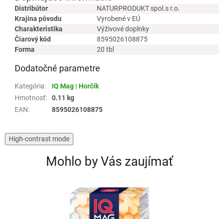
Distribútor
NATURPRODUKT spol.s r.o.
Krajina pôvodu
Vyrobené v EÚ
Charakteristika
Výživové doplnky
Čiarový kód
8595026108875
Forma
20 tbl
Dodatočné parametre
Kategória
:
IQ Mag | Horčík
Hmotnosť
:
0.11 kg
EAN
:
8595026108875
High-contrast mode
Mohlo by Vás zaujímať