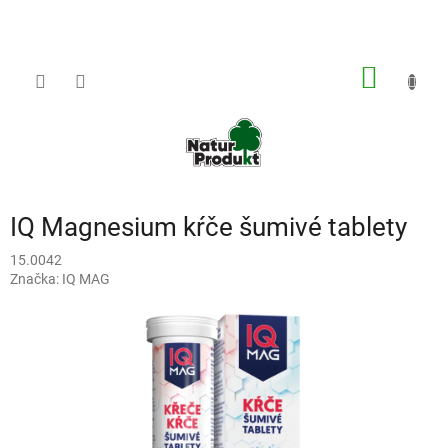
Prejsť
na
obsah
NÁKU
KOŠÍK
IQ Magnesium kŕče šumivé tablety
15.0042
Značka:
IQ MAG