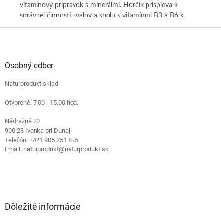
a
vitamínový prípravok s minerálmi. Horčík prispieva k
cie
pri
správnej činnosti svalov a spolu s vitamínmi B3 a B6 k
vys
e,
normálnej činnosti nervovej sústavy Spolu s draslíkom
a E
Z
podporuje rovnováhu elektrolytov Pomáha znižovať únavu
ras
á
a vyčerpanie (vitamín B6, horčík) Chráni bunky pred
reg
p
 mg
oxidačným stresom (vitamín E)
ext
ä
Osobný odber
EÚč
t
mín
sva
Naturprodukt sklad
i
sta
e
v:
Otvorené: 7.00 - 15.00 hod.
vy
ého
Nádražná 20
900 28 Ivanka pri Dunaji
Telefón: +421 905 251 875
Email: naturprodukt@naturprodukt.sk
Dôležité informácie