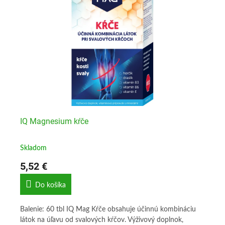
IQ Magnesium kŕče
IQ
Skladom
Sk
5,52 €
5,
Do košíka
Balenie: 60 tbl IQ Mag Kŕče obsahuje účinnú kombináciu
Bal
látok na úľavu od svalových kŕčov. Výživový doplnok,
obľ