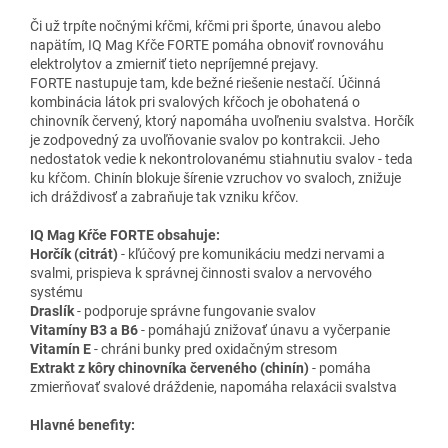
Či už trpíte nočnými kŕčmi, kŕčmi pri športe, únavou alebo
napätím, IQ Mag Kŕče FORTE pomáha obnoviť rovnováhu
elektrolytov a zmierniť tieto nepríjemné prejavy.
FORTE nastupuje tam, kde bežné riešenie nestačí. Účinná
kombinácia látok pri svalových kŕčoch je obohatená o
chinovník červený, ktorý napomáha uvoľneniu svalstva. Horčík
je zodpovedný za uvoľňovanie svalov po kontrakcii. Jeho
nedostatok vedie k nekontrolovanému stiahnutiu svalov - teda
ku kŕčom. Chinín blokuje šírenie vzruchov vo svaloch, znižuje
ich dráždivosť a zabraňuje tak vzniku kŕčov.
IQ Mag Kŕče FORTE obsahuje:
Horčík (citrát)
- kľúčový pre komunikáciu medzi nervami a
svalmi, prispieva k správnej činnosti svalov a nervového
systému
Draslík
- podporuje správne fungovanie svalov
Vitamíny B3 a B6
- pomáhajú znižovať únavu a vyčerpanie
Vitamín E
- chráni bunky pred oxidačným stresom
Extrakt z kôry chinovníka červeného (chinín)
- pomáha
zmierňovať svalové dráždenie, napomáha relaxácii svalstva
Hlavné benefity: