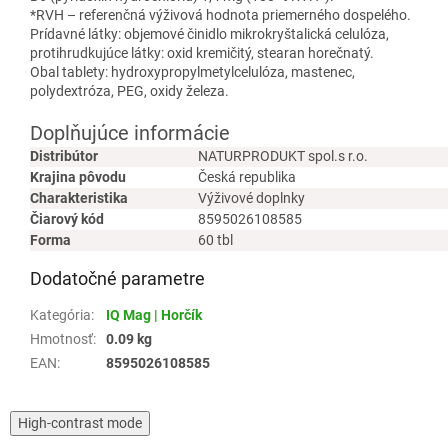
*RVH – referenčná výživová hodnota priemerného dospelého.
Prídavné látky: objemové činidlo mikrokryštalická celulóza,
protihrudkujúce látky: oxid kremičitý, stearan horečnatý.
Obal tablety: hydroxypropylmetylcelulóza, mastenec,
polydextróza, PEG, oxidy železa.
Doplňujúce informácie
Distribútor
NATURPRODUKT spol.s r.o.
Krajina pôvodu
Česká republika
Charakteristika
Výživové doplnky
Čiarový kód
8595026108585
Forma
60 tbl
Dodatočné parametre
Kategória
:
IQ Mag | Horčík
Hmotnosť
:
0.09 kg
EAN
:
8595026108585
High-contrast mode