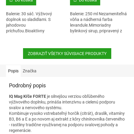
Do košíka
Do košíka
Balenie: 30 sáč. Výživový
Balenie: 250 ml Nezameniteľná
doplnok so sladidlami. S
vôňa a nádherná farba
jahodovou
levandule.Mimoriadny
príchuťou.Bioaktívny
bylinkový sirup, pripravený z
hydrolyzovaný kolagén 10000
voľne rastúcej levandule.
mg s bylinnými extraktmi,
Naturprodukt sirupy sú
prispieva k zdraviu a
vyrábané manufaktúrnym...
pohyblivosti...
ZOBRAZIŤ VŠETKY SÚVISIACE PRODUKTY
Popis
Značka
Podrobný popis
IQ Mag Kŕče FORTE
je silnejšou verziou obľúbeného
výživového doplnku, prináša intenzívnu a cielenú podporu
svalov a nervového systému.
Kombinuje vysoko vstrebateľný horčík (citrát), draslík, vitamíny
B3, B6 a E a po novom aj extrakt z kôry chinínovníka červeného
- rastliny tradične využívanej na podporu svalovej pohody a
regenerácie.