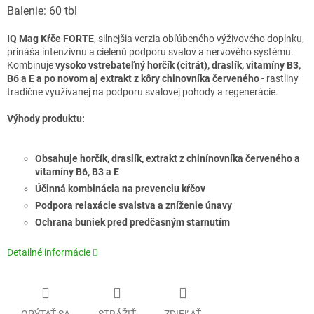
Balenie: 60 tbl
IQ Mag Kŕče FORTE
, silnejšia verzia obľúbeného výživového doplnku,
prináša intenzívnu a cielenú podporu svalov a nervového systému.
Kombinuje
vysoko vstrebateľný horčík (citrát), draslík, vitamíny B3,
B6 a E a po novom aj extrakt z kôry chinovníka červeného
- rastliny
tradične využívanej na podporu svalovej pohody a regenerácie.
Výhody produktu:
Obsahuje horčík, draslík, extrakt z chinínovníka červeného a
vitamíny B6, B3 a E
Účinná kombinácia na prevenciu kŕčov
Podpora relaxácie svalstva a zníženie únavy
Ochrana buniek pred predčasným starnutím
Detailné informácie
OPÝTAŤ SA
STRÁŽIŤ
ZDIEĽAŤ