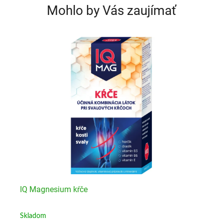
Mohlo by Vás zaujímať
IQ Magnesium kŕče
IQ
Skladom
Sk