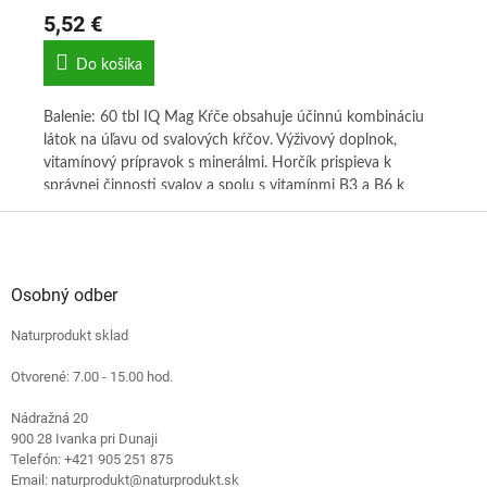
5,52 €
9,
Do košíka
Balenie: 60 tbl IQ Mag Kŕče obsahuje účinnú kombináciu
Bal
látok na úľavu od svalových kŕčov. Výživový doplnok,
prí
a
vitamínový prípravok s minerálmi. Horčík prispieva k
kŕč
pri
správnej činnosti svalov a spolu s vitamínmi B3 a B6 k
vit
e,
normálnej činnosti nervovej sústavy Spolu s draslíkom
sús
Z
podporuje rovnováhu elektrolytov Pomáha znižovať únavu
vie
á
a vyčerpanie (vitamín B6, horčík) Chráni bunky pred
vst
p
 mg
oxidačným stresom (vitamín E)
pri
ä
Osobný odber
kto
t
mín
štu
Naturprodukt sklad
i
for
e
v:
úči
Otvorené: 7.00 - 15.00 hod.
vy
ého
Nádražná 20
900 28 Ivanka pri Dunaji
Telefón: +421 905 251 875
Email: naturprodukt@naturprodukt.sk