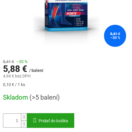
8,41 €
–30 %
8,41 €
–30 %
5,88 €
/ balení
4,94 € bez DPH
Jednotková
0,10 € / 1 ks
cena:
Skladom
(>5 balení)
Pridať do košíka