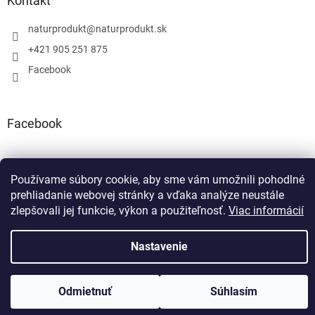
Kontakt
naturprodukt
@
naturprodukt.sk
+421 905 251 875
Facebook
Facebook
Používame súbory cookie, aby sme vám umožnili pohodlné
prehliadanie webovej stránky a vďaka analýze neustále
Vytvoril Shoptet
zlepšovali jej funkcie, výkon a použiteľnosť.
Viac informácií
Copyright 2026
NATURPRODUKT.SK
. Všetky práva vyhradené.
Nastavenie
Odmietnuť
Súhlasím