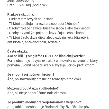
Ženy: 300-350 mg
Deti: 80-240 mg (podľa veku)
Rizikové skupiny:
- Ľudia v stresových situáciách
- Tí, ktorí pociťujú nervozitu alebo podráždenosť
- Osoby trpiace na kŕče, búšenie srdca alebo tras viečok
- Osoby s vysokým príjmom kávy, čaju alebo alkoholu
- Tí, ktorí často držia diéty alebo užívajú lieky (diuretiká,
antibiotiká, antikoncepciu, sedatíva)
Časté otázky:
Ako sa líši IQ Mag Kŕče FORTE od klasickej verzie?
Forte obsahuje navyše extrakt z chinovníka červeného, ktorý
pomáha uvoľniť napäté svaly a zvyšuje účinok proti kŕčom.
Je vhodný pri nočných kŕčoch?
Áno, bol navrhnutý presne na tento typ problému.
Môžem produkt užívať dlhodobo?
Áno, ak nie je odporúčané inak lekárom.
Je produkt vhodný pre vegetariánov a vegánov?
Áno, tableta neobsahuje žiadne zložky živočíšneho pôvodu.