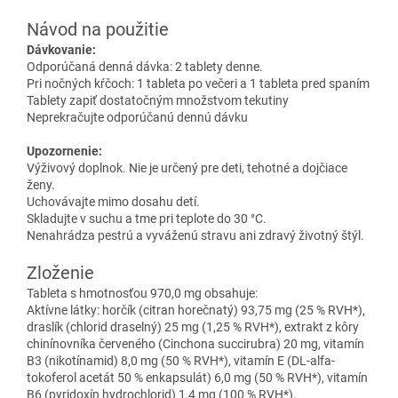
Návod na použitie
Dávkovanie:
Odporúčaná denná dávka: 2 tablety denne.
Pri nočných kŕčoch: 1 tableta po večeri a 1 tableta pred spaním
Tablety zapiť dostatočným množstvom tekutiny
Neprekračujte odporúčanú dennú dávku
Upozornenie:
Výživový doplnok. Nie je určený pre deti, tehotné a dojčiace
ženy.
Uchovávajte mimo dosahu detí.
Skladujte v suchu a tme pri teplote do 30 °C.
Nenahrádza pestrú a vyváženú stravu ani zdravý životný štýl.
Zloženie
Tableta s hmotnosťou 970,0 mg obsahuje:
Aktívne látky: horčík (citran horečnatý) 93,75 mg (25 % RVH*),
draslík (chlorid draselný) 25 mg (1,25 % RVH*), extrakt z kôry
chinínovníka červeného (Cinchona succirubra) 20 mg, vitamín
B3 (nikotínamid) 8,0 mg (50 % RVH*), vitamín E (DL-alfa-
tokoferol acetát 50 % enkapsulát) 6,0 mg (50 % RVH*), vitamín
B6 (pyridoxín hydrochlorid) 1,4 mg (100 % RVH*).