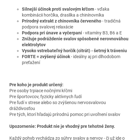
Silnejší účinok proti svalovým kŕčom
- vďaka
kombinácii horčíka, draslíka a chinínovníka
Prírodný extrakt z chinovníka červeného
- tradičná
podpora svalovej relaxácie
Podpora pri únave a vyčerpaní
- vitamíny B3, B6 a E
Znižuje podráždenie svalov spôsobené nerovnováhou
elektrolytov
Vysoko vstrebateľný horčík (citrát) - šetrný k tráveniu
FORTE = zvýšený účinok
- ideálny aj pri dlhodobom
preťažení
Pre koho je produkt určený:
Pre osoby trpiace nočnými kŕčmi
Pre športovcov, fyzicky aktívnych ľudí
Pre ľudí v strese alebo so zvýšenou nervosvalovou
dráždivosťou
Pre tých, ktorí hľadajú prírodnú pomoc pri uvoľnení svalov
Upozornenie: Produkt nie je vhodný pre tehotné ženy.
Každý pohyb vychádza zo súhry svalov a nervov - či už ide o