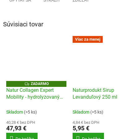
Súvisiaci tovar
Viac za menej
Z
ZADARMO
A
Natur Collagen Expert
Naturprodukt Sirup
D
Mobility - hydrolyzovaný
Levanduľový 250 ml
A
R
kolagén
M
O
Skladom
(>5 ks)
Skladom
(>5 ks)
40,28 € bez DPH
4,84 € bez DPH
47,93 €
5,95 €