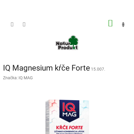
Prejsť
na
obsah
NÁKU
KOŠÍK
IQ Magnesium kŕče Forte
15.007.
Značka:
IQ MAG