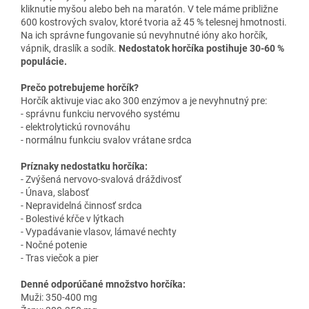
kliknutie myšou alebo beh na maratón. V tele máme približne
600 kostrových svalov, ktoré tvoria až 45 % telesnej hmotnosti.
Na ich správne fungovanie sú nevyhnutné ióny ako horčík,
vápnik, draslík a sodík.
Nedostatok horčíka postihuje 30-60 %
populácie.
Prečo potrebujeme horčík?
Horčík aktivuje viac ako 300 enzýmov a je nevyhnutný pre:
- správnu funkciu nervového systému
- elektrolytickú rovnováhu
- normálnu funkciu svalov vrátane srdca
Príznaky nedostatku horčíka:
- Zvýšená nervovo-svalová dráždivosť
- Únava, slabosť
- Nepravidelná činnosť srdca
- Bolestivé kŕče v lýtkach
- Vypadávanie vlasov, lámavé nechty
- Nočné potenie
- Tras viečok a pier
Denné odporúčané množstvo horčíka:
Muži: 350-400 mg