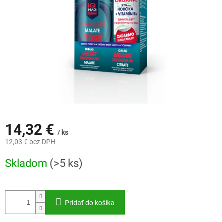
14,32 €
/ ks
12,03 € bez DPH
Jednotková
Skladom
(>5 ks)
cena:
Pridať do košíka