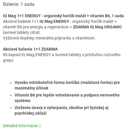
Balenie: 1 sada
IQ Mag 1+1 ENERGY - organický horčík malát + vitamín B6, 1 sada
Akciové balenie 1+1
IQ Mag ENERGY
- organický horčík malát +
vitamín B6 pre energiu a regeneráciu +
ZDARMA IQ Mag ORGANIC
šumivé tablety citrát.
Výživové doplnky, minerálne prípravky s vitamínom.
Akciové balenie 1+1 ZDARMA
90 kapsúl IQ Mag ENERGY a šumivé tablety s príchuťou ružového
grepu
Vysoko vstrebateľná forma horčíka (malátová forma) pre
maximálny účinok
Vitamín B6 pre lepšie vstrebávanie a podporu nervového
systému
Zníženie únavy a vyčerpania, ideálne pri fyzickej aj
psychickej záťaži
Detailné informácie