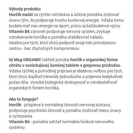
Výhody produktu
Horčík malát
sa rýchlo vstrebáva a účinne pomáha znižovať
únavu tým, že podporuje tvorbu bunkovej energie. Vďaka tomu
budete mať viac energie na šport, prácu aj každodenné výzvy.
Vitamín B6
zároveň podporuje nervový systém, zvyšuje
vstrebávanie horčíka a pomáha stabilizovať náladu.
Ideálne pre tých, ktorí chcú podporiť svoje telo prirodzenou
cestou - bez zbytočných kompromisov.
IQ Mag ORGANIC
taktiež ponúka
horčík v organickej forme
citrátu v osviežujúcej šumivej tablete s grepovou príchuťou.
Vďaka rýchlej a pohodlnej príprave je ideálnou voľbou pre tých,
ktorí chcú dopĺňať minerály jednoducho a príjemne kedykoľvek
počas dňa. Vysoká biologická dostupnosť a vstrebateľnosť
organických foriem horčíka.
Ako to funguje?
Horčík
- prispieva k normálnej činnosti nervovej sústavy,
podporuje psychickú činnosť a pomáha znižovať mieru únavy
a vyčerpania
Vitamín B6
- pomáha udržať normálne funkcie nervového
systému