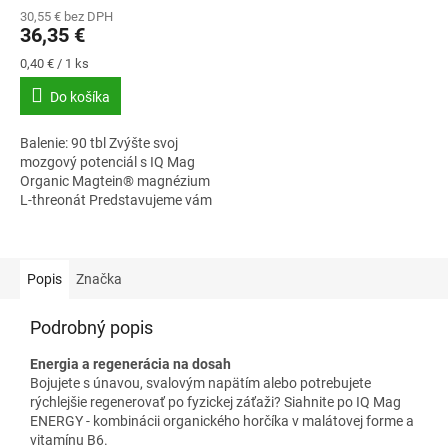
30,55 € bez DPH
36,35 €
Jednotková
0,40 € / 1 ks
cena:
Do košíka
Balenie: 90 tbl Zvýšte svoj
mozgový potenciál s IQ Mag
Organic Magtein® magnézium
L-threonát Predstavujeme vám
IQ Mag Organic Magtein®
magnézium L-treonát s
patentovanou formou...
Popis
Značka
Podrobný popis
Energia a regenerácia na dosah
Bojujete s únavou, svalovým napätím alebo potrebujete
rýchlejšie regenerovať po fyzickej záťaži? Siahnite po IQ Mag
ENERGY - kombinácii organického horčíka v malátovej forme a
vitamínu B6.