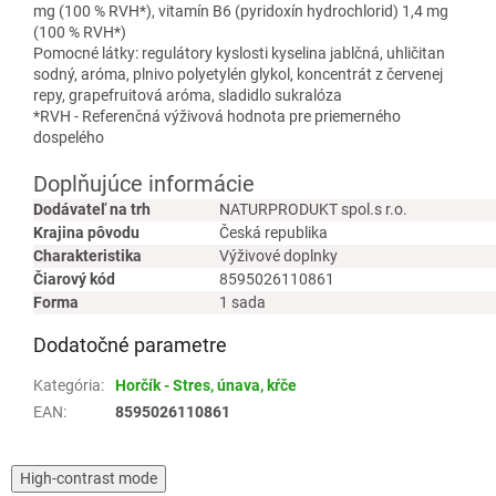
mg (100 % RVH*), vitamín B6 (pyridoxín hydrochlorid) 1,4 mg
(100 % RVH*)
Pomocné látky: regulátory kyslosti kyselina jablčná, uhličitan
sodný, aróma, plnivo polyetylén glykol, koncentrát z červenej
repy, grapefruitová aróma, sladidlo sukralóza
*RVH - Referenčná výživová hodnota pre priemerného
dospelého
Doplňujúce informácie
Dodávateľ na trh
NATURPRODUKT spol.s r.o.
Krajina pôvodu
Česká republika
Charakteristika
Výživové doplnky
Čiarový kód
8595026110861
Forma
1 sada
Dodatočné parametre
Kategória
:
Horčík - Stres, únava, kŕče
EAN
:
8595026110861
High-contrast mode