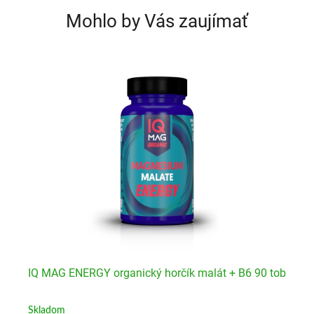
Mohlo by Vás zaujímať
0
IQ MAG ENERGY organický horčík malát + B6 90 tob
IQ
tbl
Skladom
Sk