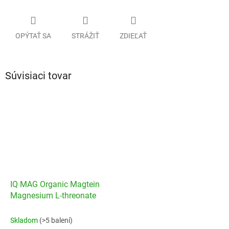
OPÝTAŤ SA
STRÁŽIŤ
ZDIEĽAŤ
Súvisiaci tovar
IQ MAG Organic Magtein
Magnesium L-threonate
Skladom
(>5 balení)