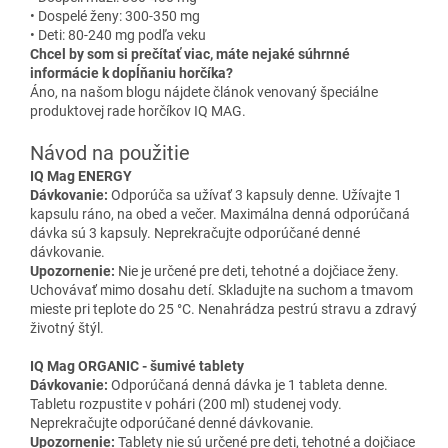
• Dospelé ženy: 300-350 mg
• Deti: 80-240 mg podľa veku
Chcel by som si prečítať viac, máte nejaké súhrnné
informácie k dopĺňaniu horčíka?
Áno, na našom blogu nájdete článok venovaný špeciálne
produktovej rade horčíkov IQ MAG.
Návod na použitie
IQ Mag ENERGY
Dávkovanie:
Odporúča sa užívať 3 kapsuly denne. Užívajte 1
kapsulu ráno, na obed a večer. Maximálna denná odporúčaná
dávka sú 3 kapsuly. Neprekračujte odporúčané denné
dávkovanie.
Upozornenie:
Nie je určené pre deti, tehotné a dojčiace ženy.
Uchovávať mimo dosahu detí. Skladujte na suchom a tmavom
mieste pri teplote do 25 °C. Nenahrádza pestrú stravu a zdravý
životný štýl.
IQ Mag ORGANIC - šumivé tablety
Dávkovanie:
Odporúčaná denná dávka je 1 tableta denne.
Tabletu rozpustite v pohári (200 ml) studenej vody.
Neprekračujte odporúčané denné dávkovanie.
Upozornenie:
Tablety nie sú určené pre deti, tehotné a dojčiace