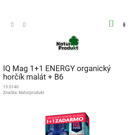
Prejsť
na
obsah
NÁKU
KOŠÍK
IQ Mag 1+1 ENERGY organický
horčík malát + B6
15.0140
Značka:
Naturprodukt