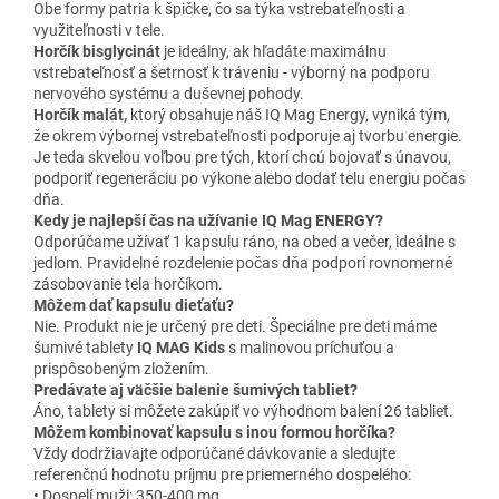
Obe formy patria k špičke, čo sa týka vstrebateľnosti a
využiteľnosti v tele.
Horčík bisglycinát
je ideálny, ak hľadáte maximálnu
vstrebateľnosť a šetrnosť k tráveniu - výborný na podporu
nervového systému a duševnej pohody.
Horčík malát,
ktorý obsahuje náš IQ Mag Energy, vyniká tým,
že okrem výbornej vstrebateľnosti podporuje aj tvorbu energie.
Je teda skvelou voľbou pre tých, ktorí chcú bojovať s únavou,
podporiť regeneráciu po výkone alebo dodať telu energiu počas
dňa.
Kedy je najlepší čas na užívanie IQ Mag ENERGY?
Odporúčame užívať 1 kapsulu ráno, na obed a večer, ideálne s
jedlom. Pravidelné rozdelenie počas dňa podporí rovnomerné
zásobovanie tela horčíkom.
Môžem dať kapsulu dieťaťu?
Nie. Produkt nie je určený pre deti. Špeciálne pre deti máme
šumivé tablety
IQ MAG Kids
s malinovou príchuťou a
prispôsobeným zložením.
Predávate aj väčšie balenie šumivých tabliet?
Áno, tablety si môžete zakúpiť vo výhodnom balení 26 tabliet.
Môžem kombinovať kapsulu s inou formou horčíka?
Vždy dodržiavajte odporúčané dávkovanie a sledujte
referenčnú hodnotu príjmu pre priemerného dospelého:
• Dospelí muži: 350-400 mg