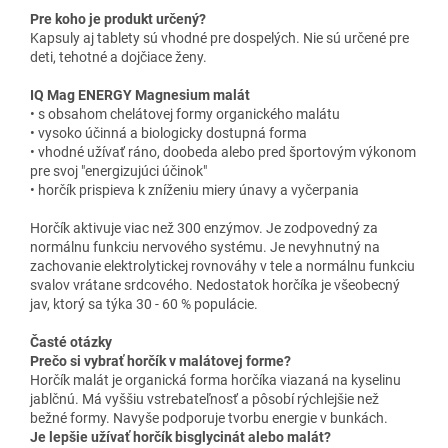
Pre koho je produkt určený?
Kapsuly aj tablety sú vhodné pre dospelých. Nie sú určené pre
deti, tehotné a dojčiace ženy.
IQ Mag ENERGY Magnesium malát
• s obsahom chelátovej formy organického malátu
• vysoko účinná a biologicky dostupná forma
• vhodné užívať ráno, doobeda alebo pred športovým výkonom
pre svoj "energizujúci účinok"
• horčík prispieva k zníženiu miery únavy a vyčerpania
Horčík aktivuje viac než 300 enzýmov. Je zodpovedný za
normálnu funkciu nervového systému. Je nevyhnutný na
zachovanie elektrolytickej rovnováhy v tele a normálnu funkciu
svalov vrátane srdcového. Nedostatok horčíka je všeobecný
jav, ktorý sa týka 30 - 60 % populácie.
Časté otázky
Prečo si vybrať horčík v malátovej forme?
Horčík malát je organická forma horčíka viazaná na kyselinu
jablčnú. Má vyššiu vstrebateľnosť a pôsobí rýchlejšie než
bežné formy. Navyše podporuje tvorbu energie v bunkách.
Je lepšie užívať horčík bisglycinát alebo malát?