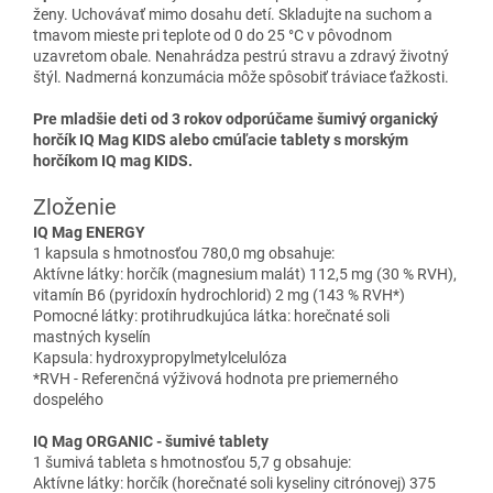
ženy. Uchovávať mimo dosahu detí. Skladujte na suchom a
tmavom mieste pri teplote od 0 do 25 °C v pôvodnom
uzavretom obale. Nenahrádza pestrú stravu a zdravý životný
štýl. Nadmerná konzumácia môže spôsobiť tráviace ťažkosti.
Pre mladšie deti od 3 rokov odporúčame šumivý organický
horčík IQ Mag KIDS alebo cmúľacie tablety s morským
horčíkom IQ mag KIDS.
Zloženie
IQ Mag ENERGY
1 kapsula s hmotnosťou 780,0 mg obsahuje:
Aktívne látky: horčík (magnesium malát) 112,5 mg (30 % RVH),
vitamín B6 (pyridoxín hydrochlorid) 2 mg (143 % RVH*)
Pomocné látky: protihrudkujúca látka: horečnaté soli
mastných kyselín
Kapsula: hydroxypropylmetylcelulóza
*RVH - Referenčná výživová hodnota pre priemerného
dospelého
IQ Mag ORGANIC - šumivé tablety
1 šumivá tableta s hmotnosťou 5,7 g obsahuje:
Aktívne látky: horčík (horečnaté soli kyseliny citrónovej) 375