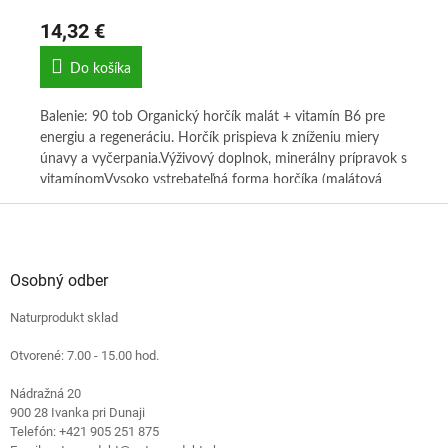
14,32 €
14
Do košíka
i |
Balenie: 90 tob Organický horčík malát + vitamín B6 pre
Bal
energiu a regeneráciu. Horčík prispieva k zníženiu miery
pre
únavy a vyčerpania.Výživový doplnok, minerálny prípravok s
aj 
vitamínomVysoko vstrebateľná forma horčíka (malátová
vit
forma) pre maximálne účinkyVitamín B6 pre lepšie
hor
Z
vstrebávanie a podporu nervového systémuZníženie únavy
vst
á
a vyčerpania, ideálne pri fyzickej aj psychickej záťažiRýchly
hor
p
nástup účinku - ideálna voľba pre aktívny životný štýl
vyč
ä
Osobný odber
t
Naturprodukt sklad
i
e
Otvorené: 7.00 - 15.00 hod.
Nádražná 20
900 28 Ivanka pri Dunaji
Telefón: +421 905 251 875