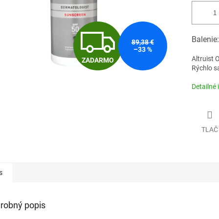
Z
Balenie
89,38 €
–33 %
Altruist
ZADARMO
A
Rýchlo s
Detailné 
D
TLAČ
A
R
s
M
robný popis