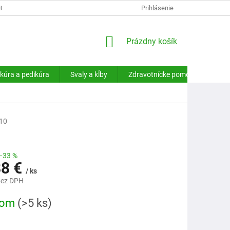
HODNÉ PODMIENKY
PODMIENKY OCHRANY OSOBNÝCH ÚDAJOV
Prihlásenie
NÁKUPNÝ
Prázdny košík
KOŠÍK
kúra a pedikúra
Svaly a kĺby
Zdravotnícke pomôcky
Sa
10
–33 %
88 €
/ ks
bez DPH
ová
dom
(>5 ks)