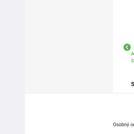
Altruist Rodinný
Altruist Anti-Redness &
A
50
opalovací sprej SPF 50
Pigmentation SPF 50 30
S
250 ml
ml
20,95 €
13,96 €
5
Z
á
p
ä
t
Osobný o
i