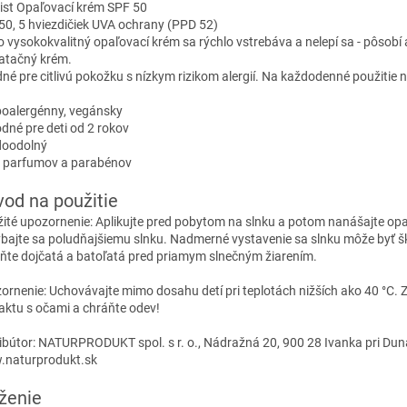
uist Opaľovací krém SPF 50
50, 5 hviezdičiek UVA ochrany (PPD 52)
O
o vysokokvalitný opaľovací krém sa rýchlo vstrebáva a nelepí sa - pôsobí
atačný krém.
né pre citlivú pokožku s nízkym rizikom alergií. Na každodenné použitie n
poalergénny, vegánsky
odné pre deti od 2 rokov
doodolný
z parfumov a parabénov
od na použitie
žité upozornenie: Aplikujte pred pobytom na slnku a potom nanášajte op
bajte sa poludňajšiemu slnku. Nadmerné vystavenie sa slnku môže byť šk
ňte dojčatá a batoľatá pred priamym slnečným žiarením.
ornenie: Uchovávajte mimo dosahu detí pri teplotách nižších ako 40 °C. 
aktu s očami a chráňte odev!
ribútor: NATURPRODUKT spol. s r. o., Nádražná 20, 900 28 Ivanka pri Duna
naturprodukt.sk
ženie